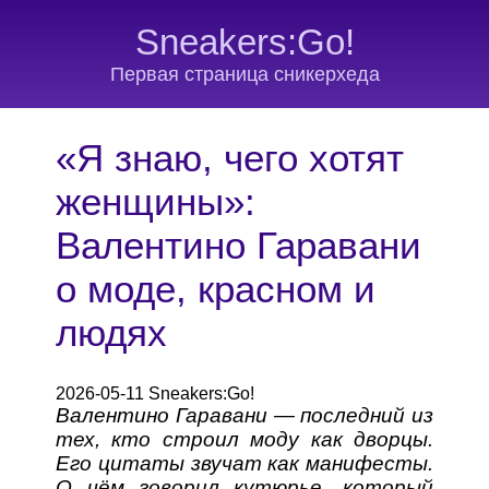
Sneakers:Go!
Первая страница сникерхеда
«Я знаю, чего хотят
женщины»:
Валентино Гаравани
о моде, красном и
людях
2026-05-11 Sneakers:Go!
Валентино Гаравани — последний из
тех, кто строил моду как дворцы.
Его цитаты звучат как манифесты.
О чём говорил кутюрье, который