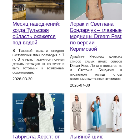
Месяц наводнений:
Лорак и Светлана
когда Тульская
Бондарчук – главные
область окажется
модницы Dream Fest
под водой
по версии
Керимовой
В Тульской области ожидают
наступления пика половодья с 1
Дизайнер Керимова раскрыла
по 3 апреля. Губернатор поручил
список самых ярких образов
держать ситуацию на контроле и
Dream Fest: Лорак в платье‑сетке
быть готовыми к возможным
и Светлана Бондарчук в
осложнениям.
прозрачном наряде стали
визитными карточками фестиваля.
2026-03-30
2026-07-30
Габриэла Херст: от
Льняной шик: