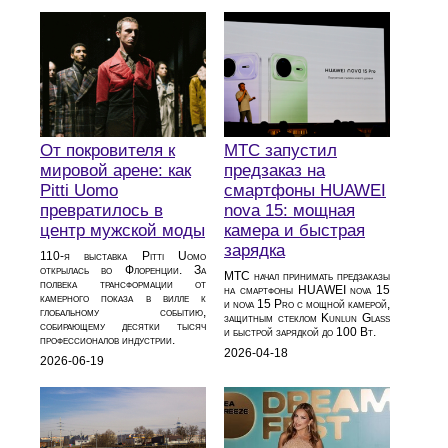
От покровителя к
МТС запустил
мировой арене: как
предзаказ на
Pitti Uomo
смартфоны HUAWEI
превратилось в
nova 15: мощная
центр мужской моды
камера и быстрая
зарядка
110‑я выставка Pitti Uomo
открылась во Флоренции. За
МТС начал принимать предзаказы
полвека трансформации от
на смартфоны HUAWEI nova 15
камерного показа в вилле к
и nova 15 Pro с мощной камерой,
глобальному событию,
защитным стеклом Kunlun Glass
собирающему десятки тысяч
и быстрой зарядкой до 100 Вт.
профессионалов индустрии.
2026-04-18
2026-06-19