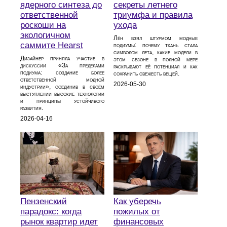
ядерного синтеза до
секреты летнего
ответственной
триумфа и правила
роскоши на
ухода
экологичном
Лён взял штурмом модные
саммите Hearst
подиумы: почему ткань стала
символом лета, какие модели в
Дизайнер приняла участие в
этом сезоне в полной мере
дискуссии «За пределами
раскрывают её потенциал и как
подиума: создание более
сохранить свежесть вещей.
ответственной модной
2026-05-30
индустрии», соединив в своём
выступлении высокие технологии
и принципы устойчивого
развития.
2026-04-16
Пензенский
Как уберечь
парадокс: когда
пожилых от
рынок квартир идет
финансовых