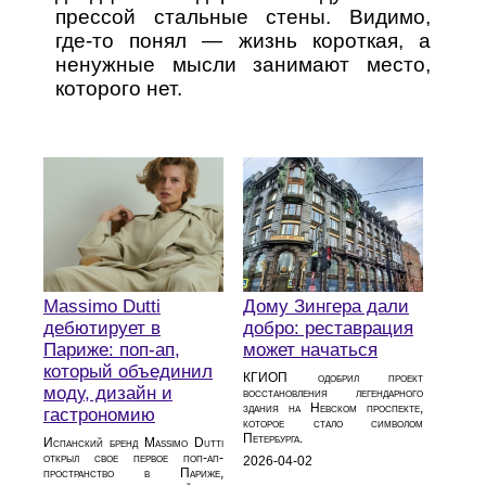
прессой стальные стены. Видимо,
где-то понял — жизнь короткая, а
ненужные мысли занимают место,
которого нет.
Massimo Dutti
Дому Зингера дали
дебютирует в
добро: реставрация
Париже: поп-ап,
может начаться
который объединил
КГИОП одобрил проект
моду, дизайн и
восстановления легендарного
здания на Невском проспекте,
гастрономию
которое стало символом
Петербурга.
Испанский бренд Massimo Dutti
открыл свое первое поп-ап-
2026-04-02
пространство в Париже,