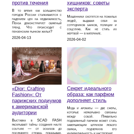
против течения
хищников: советы
эксперта
В то время как большинство
городов России сталкиваются с
Мошенники охотятся на пожилых
падением цен на недвижимость,
людей, выдавая себя за
Пенза демонстрирует обратный
сотрудников банков, полиции и
тренд. Что происходит с
соцслужб. Как не стать их
пензенским рынком жилья?
жертвой — в материале.
2026-04-13
2026-04-02
Секрет идеального
«Dior: Crafting
образа: как парфюм
Fashion»: От
дополняет стиль
парижских подиумов
к американской
Мода и ароматы — две сферы,
аудитории
которые неразрывно связаны
между собой. Правильно
Выставка в SCAD FASH
подобранный парфюм может стать
раскрывает тайны создания haute
завершающим штрихом любого
couture — от эскизов до
образа, подчеркнув его
последнего стежка, показывая,
индивидуальность и настроение.