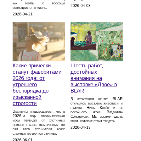
как мечты о роскоши
2026-04-03
воплощаются в жизнь.
2026-04-21
Какие прически
Шесть работ,
станут фаворитами
достойных
2026 года: от
внимания на
утреннего
выставке «Двое» в
беспорядка до
BLAR
изысканной
В культурном центре BLAR
строгости
открылась выставка живописи и
графики Нины Котёл и ее
Эксперты предсказывают, что в
покойного мужа Владимира
2026‑м году парикмахерская
Сальникова. Мы выбрали шесть
мода перейдёт от хаотичных
работ, которые стоит увидеть.
образов к более размеренным, но
2026-04-13
при этом технически более
сложным вариантам стрижек.
2026-06-01