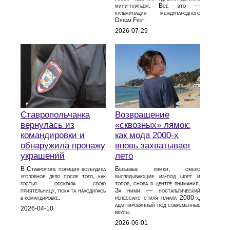
мини‑платьем. Всё это —
кульминация международного
Dream Fest.
2026-07-29
Ставропольчанка
Возвращение
вернулась из
«сквозных» лямок:
командировки и
как мода 2000‑х
обнаружила пропажу
вновь захватывает
украшений
лето
В Ставрополе полиция возбудила
Бельевые лямки, смело
уголовное дело после того, как
выглядывающие из‑под шорт и
гостья обокрала свою
топов, снова в центре внимания.
приятельницу, пока та находилась
За ними — ностальгический
в командировке.
ренессанс стиля начала 2000‑х,
адаптированный под современные
2026-04-10
вкусы.
2026-06-01