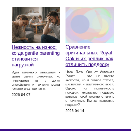
Сравнение
Нежность на износ:
оригинальных Royal
когда gentle parenting
Oak и их реплик: как
становится
отличить подделку
нагрузкой
Часы Royal Oak от Audemars
Идея бережного отношения к
Piguet — это не просто
детям звучит заманчиво, но
аксессуар, но и символ статуса,
превращение ее в догму
мастерства и безупречного вкуса.
спокойствия и терпения может
Однако их популярность
нанести вред родителям.
породила множество подделок,
2026-04-07
которые порой сложно отличить
от оригинала. Как же распознать
подделку?
2026-04-14