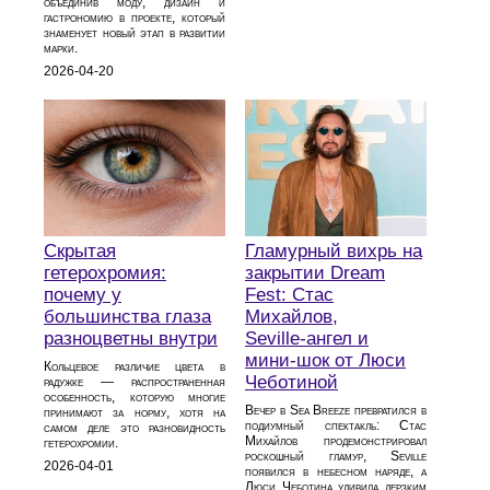
объединив моду, дизайн и
гастрономию в проекте, который
знаменует новый этап в развитии
марки.
2026-04-20
Скрытая
Гламурный вихрь на
гетерохромия:
закрытии Dream
почему у
Fest: Стас
большинства глаза
Михайлов,
разноцветны внутри
Seville‑ангел и
мини‑шок от Люси
Кольцевое различие цвета в
Чеботиной
радужке — распространенная
особенность, которую многие
Вечер в Sea Breeze превратился в
принимают за норму, хотя на
подиумный спектакль: Стас
самом деле это разновидность
Михайлов продемонстрировал
гетерохромии.
роскошный гламур, Seville
2026-04-01
появился в небесном наряде, а
Люси Чеботина удивила дерзким