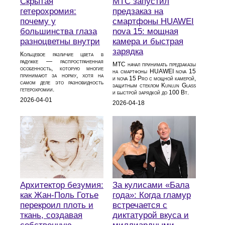
Скрытая
МТС запустил
гетерохромия:
предзаказ на
почему у
смартфоны HUAWEI
большинства глаза
nova 15: мощная
разноцветны внутри
камера и быстрая
зарядка
Кольцевое различие цвета в
радужке — распространенная
МТС начал принимать предзаказы
особенность, которую многие
на смартфоны HUAWEI nova 15
принимают за норму, хотя на
и nova 15 Pro с мощной камерой,
самом деле это разновидность
защитным стеклом Kunlun Glass
гетерохромии.
и быстрой зарядкой до 100 Вт.
2026-04-01
2026-04-18
Архитектор безумия:
За кулисами «Бала
как Жан-Поль Готье
года»: Когда гламур
перекроил плоть и
встречается с
ткань, создавая
диктатурой вкуса и