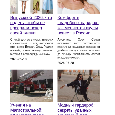
Выпускной 2026: что
Комфорт в
надеть, чтобы не
свадебных нарядах:
просрали вечер
как меняются вкусы
своей жизни
невест в России
Старый шнурок в зубах, тумбочка
Аналитика Ozon Селект
с сигаретами — нет, выпускной
раскрывает рост популярности
это не про Бузову. Ольга Родина
практичных свадебных образов: от
разберёт, какие наряды реально
двойных продаж белых корсетов
вытянут в себя одежду из шкафа.
до трижды увеличенного спроса
на каблуки‑рюмки.
2026-05-10
2026-07-20
Учения на
Модный гардероб:
Магистральной:
секреты удачных