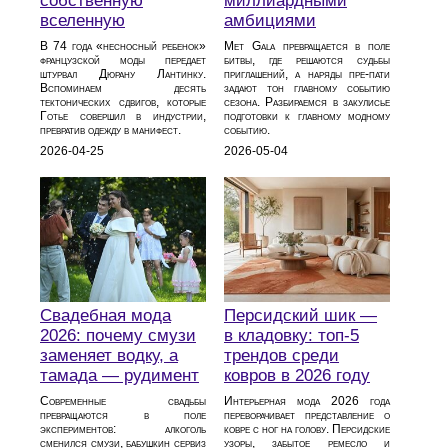
собственную
миллиардными
вселенную
амбициями
В 74 года «несносный ребенок»
Met Gala превращается в поле
французской моды передает
битвы, где решаются судьбы
штурвал Дюрану Лантинку.
приглашений, а наряды пре-пати
Вспоминаем десять
задают тон главному событию
тектонических сдвигов, которые
сезона. Разбираемся в закулисье
Готье совершил в индустрии,
подготовки к главному модному
превратив одежду в манифест.
событию.
2026-04-25
2026-05-04
Свадебная мода
Персидский шик —
2026: почему смузи
в кладовку: топ-5
заменяет водку, а
трендов среди
тамада — рудимент
ковров в 2026 году
Современные свадьбы
Интерьерная мода 2026 года
превращаются в поле
переворачивает представление о
экспериментов: алкоголь
ковре с ног на голову. Персидские
сменился смузи, бабушкин сервиз
узоры, забытое ремесло и