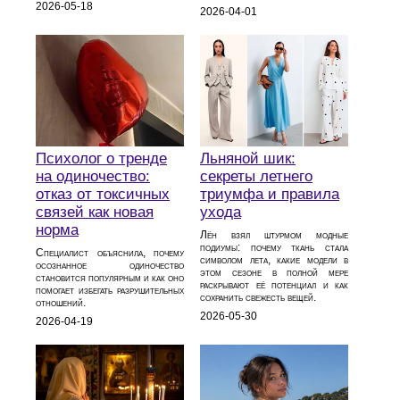
2026-05-18
2026-04-01
Психолог о тренде
Льняной шик:
на одиночество:
секреты летнего
отказ от токсичных
триумфа и правила
связей как новая
ухода
норма
Лён взял штурмом модные
подиумы: почему ткань стала
Специалист объяснила, почему
символом лета, какие модели в
осознанное одиночество
этом сезоне в полной мере
становится популярным и как оно
раскрывают её потенциал и как
помогает избегать разрушительных
сохранить свежесть вещей.
отношений.
2026-05-30
2026-04-19