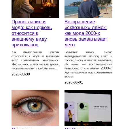
Православие и
Возвращение
мода: как церковь
«сквозных» лямок:
относится к
как мода 2000‑х
внешнему виду
вновь захватывает
прихожанок
лето
Как православная церковь
Бельевые лямки, смело
относится к моде и внешнему
выглядывающие из‑под шорт и
виду современных христианок.
топов, снова в центре внимания.
Что можно, а что нельзя делать,
За ними — ностальгический
чтобы не нарушить каноны веры.
ренессанс стиля начала 2000‑х,
адаптированный под современные
2026-03-30
вкусы.
2026-06-01