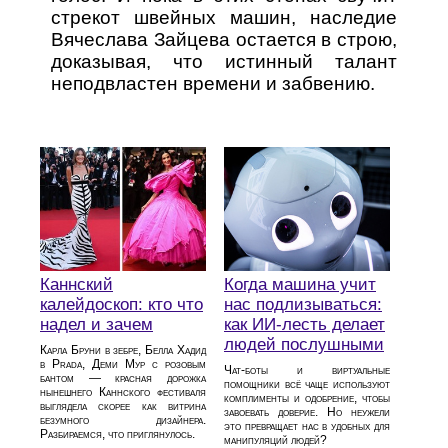
стрекот швейных машин, наследие
Вячеслава Зайцева остается в строю,
доказывая, что истинный талант
неподвластен времени и забвению.
Каннский
Когда машина учит
калейдоскоп: кто что
нас подлизываться:
надел и зачем
как ИИ-лесть делает
людей послушными
Карла Бруни в зебре, Белла Хадид
в Prada, Деми Мур с розовым
Чат-боты и виртуальные
бантом — красная дорожка
помощники всё чаще используют
нынешнего Каннского фестиваля
комплименты и одобрение, чтобы
выглядела скорее как витрина
завоевать доверие. Но неужели
безумного дизайнера.
это превращает нас в удобных для
Разбираемся, что приглянулось.
манипуляций людей?