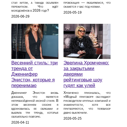
стал хитом, а тамада объявлен
провокация — разбираемся, что
пережитком. Что ждёт
окажется у вас под ногами.
молодожёнов в 2026 году?
2026-05-19
2026-06-29
Весенний стиль: три
Эвелина Хромченко:
тренда от
за закрытыми
Дженнифер
дверями
Энистон, которые я
рейтинговые шоу
перенимаю
гудят как улей
Дженнифер Энистон вновь
Хромченко призналась, что
доказала, что является
«Модный приговор» обсуждают
непревзойденной иконой стиля. В
руководители крупных компаний и
этом весеннем сезоне я
знаменитости, хотя все
вдохновилась ее образами и
притворяются, что телевизор
выбрала три тренда, которые
давно выключили.
обязательно повторю.
2026-05-25
2026-04-11