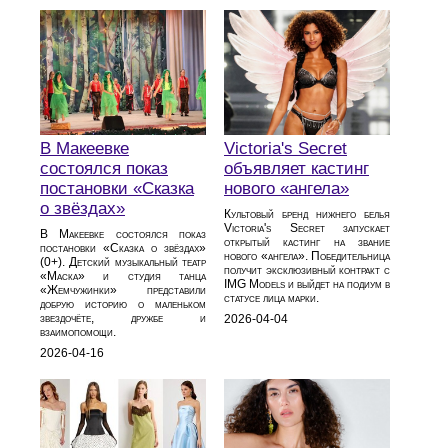
В Макеевке
Victoria's Secret
состоялся показ
объявляет кастинг
постановки «Сказка
нового «ангела»
о звёздах»
Культовый бренд нижнего белья
Victoria's Secret запускает
В Макеевке состоялся показ
открытый кастинг на звание
постановки «Сказка о звёздах»
нового «ангела». Победительница
(0+). Детский музыкальный театр
получит эксклюзивный контракт с
«Маска» и студия танца
IMG Models и выйдет на подиум в
«Жемчужинки» представили
статусе лица марки.
добрую историю о маленьком
звездочёте, дружбе и
2026-04-04
взаимопомощи.
2026-04-16