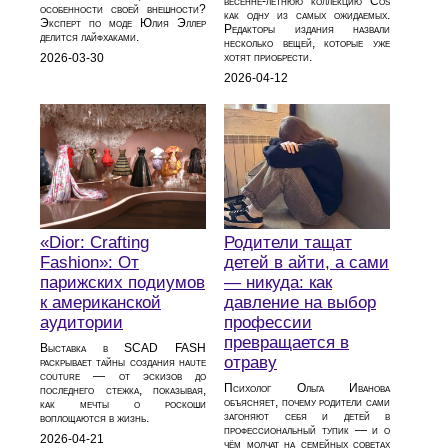
весенне-летнюю коллекцию Cos
особенности своей внешности?
как одну из самых ожидаемых.
Эксперт по моде Юлия Эллер
Редакторы издания назвали
делится лайфхаками.
несколько вещей, которые уже
хотят приобрести.
2026-03-30
2026-04-12
«Dior: Crafting
Родители тащат
Fashion»: От
детей в айти, а сами
парижских подиумов
— никуда: как
к американской
давление на выбор
аудитории
профессии
превращается в
Выставка в SCAD FASH
отраву
раскрывает тайны создания haute
couture — от эскизов до
Психолог Ольга Иванова
последнего стежка, показывая,
объясняет, почему родители сами
как мечты о роскоши
загоняют себя и детей в
воплощаются в жизнь.
профессиональный тупик — и о
2026-04-21
чём молчат на семейных советах