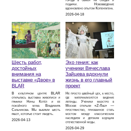
города в обмен на скидки и
подарки. Нововведение
вдохновлено опытом Копенгагена.
2026-04-18
Шесть работ,
Эхо гения: как
достойных
ученики Вячеслава
внимания на
Зайцева вдохнули
выставке «Двое» в
жизнь в его главный
BLAR
проект
В культурном центре BLAR
Не просто швейный цех, а место,
открылась выставка живописи и
где материализуется видение
графики Нины Котёл и ее
легенды. Ученики маэстро в
покойного мужа Владимира
Москве открыли «Z-Лаб» —
Сальникова. Мы выбрали шесть
пространство, призванное стать
работ, которые стоит увидеть.
мостом между классическим
наследием и дерзким будущим
2026-04-13
отечественной моды.
2026-04-29