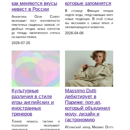
как меняются вкусы
которые запомнятся
невест в России
В столице Франции прошла
неделя моды, представившая миру
Аналитика Ozon Селект
новые тенденции. В этой статье
раскрывает рост популярности
мы расскажем о самых ярких и
практичных свадебных образов: от
запоминающихся моментах.
двойных продаж белых корсетов
до трижды увеличенного спроса
2026-04-06
на каблуки‑рюмки.
2026-07-20
Massimo Dutti
Культурные
дебютирует в
различия в стиле
Париже: поп-ап,
игры английских и
который объединил
иностранных
моду, дизайн и
тренеров
гастрономию
Тонкие нюансы тактики и
психологии раскрывают
Испанский бренд Massimo Dutti
уникальные национальные