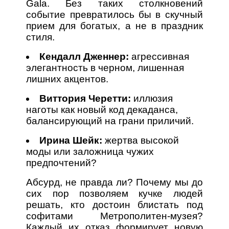
Gala. Без таких столкновений
событие превратилось бы в скучный
прием для богатых, а не в праздник
стиля.
Кендалл Дженнер:
агрессивная
элегантность в черном, лишенная
лишних акцентов.
Виттория Черетти:
иллюзия
наготы как новый код декаданса,
балансирующий на грани приличий.
Ирина Шейк:
жертва высокой
моды или заложница чужих
предпочтений?
Абсурд, не правда ли? Почему мы до
сих пор позволяем кучке людей
решать, кто достоин блистать под
софитами Метрополитен-музея?
Каждый их отказ формирует новую