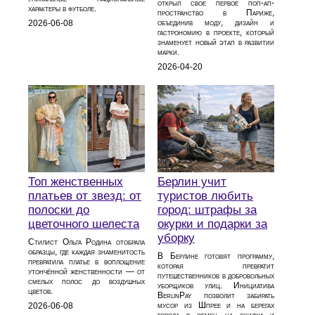
открыл свое первое поп-ап-
характеры в футболе.
пространство в Париже,
объединив моду, дизайн и
2026-06-08
гастрономию в проекте, который
знаменует новый этап в развитии
марки.
2026-04-20
Топ женственных
Берлин учит
платьев от звезд: от
туристов любить
полоски до
город: штрафы за
цветочного шелеста
окурки и подарки за
уборку
Стилист Ольга Родина отобрала
образцы, где каждая знаменитость
В Берлине готовят программу,
превратила платье в воплощение
которая превратит
утончённой женственности — от
путешественников в добровольных
смелых полос до воздушных
уборщиков улиц. Инициатива
цветов.
BerlinPay позволит забирать
мусор из Шпрее и на берегах
2026-06-08