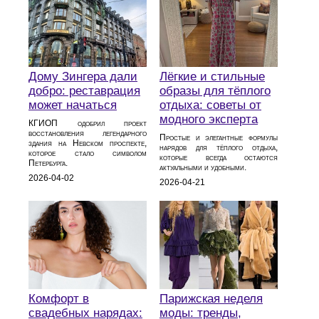
Дому Зингера дали
Лёгкие и стильные
добро: реставрация
образы для тёплого
может начаться
отдыха: советы от
модного эксперта
КГИОП одобрил проект
восстановления легендарного
Простые и элегантные формулы
здания на Невском проспекте,
нарядов для тёплого отдыха,
которое стало символом
которые всегда остаются
Петербурга.
актуальными и удобными.
2026-04-02
2026-04-21
Комфорт в
Парижская неделя
свадебных нарядах:
моды: тренды,