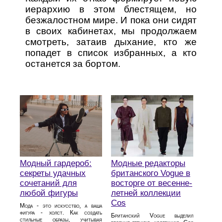
иерархию в этом блестящем, но
безжалостном мире. И пока они сидят
в своих кабинетах, мы продолжаем
смотреть, затаив дыхание, кто же
попадет в список избранных, а кто
останется за бортом.
Модный гардероб:
Модные редакторы
секреты удачных
британского Vogue в
сочетаний для
восторге от весенне-
любой фигуры
летней коллекции
Cos
Мода - это искусство, а ваша
фигура - холст. Как создать
Британский Vogue выделил
стильные образы, учитывая