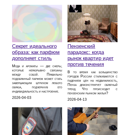
Секрет идеального
Пензенский
образа: как парфюм
парадокс: когда
дополняет стиль
рынок квартир идет
против течения
Мода и ароматы — две сферы,
которые неразрывно связаны
В то время как большинство
между собой. Правильно
городов России сталкиваются с
подобранный парфюм может стать
падением цен на недвижимость,
завершающим штрихом любого
Пенза демонстрирует обратный
образа, подчеркнув его
тренд. Что происходит с
индивидуальность и настроение.
пензенским рынком жилья?
2026-04-03
2026-04-13