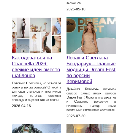
за ужином.
2026-05-10
Как одеваться на
Лорак и Светлана
Coachella 2026:
Бондарчук – главные
свежие идеи вместо
модницы Dream Fest
шаблонов
по версии
Керимовой
Готовы к Coachella, но устали от
одних и тех же образов? Откройте
Дизайнер Керимова раскрыла
для себя стильные и практичные
список самых ярких образов
наряды, которые сохранят
Dream Fest: Лорак в платье‑сетке
прохладу и выделят вас из толпы.
и Светлана Бондарчук в
прозрачном наряде стали
2026-04-16
визитными карточками фестиваля.
2026-07-30