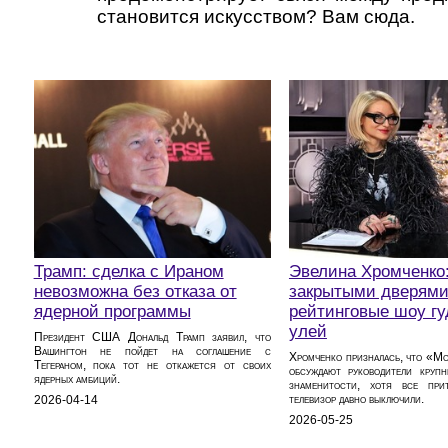
становится искусством? Вам сюда.
Трамп: сделка с Ираном
Эвелина Хромченко:
невозможна без отказа от
закрытыми дверям
ядерной программы
рейтинговые шоу гу
улей
Президент США Дональд Трамп заявил, что
Вашингтон не пойдет на соглашение с
Хромченко призналась, что «М
Тегераном, пока тот не откажется от своих
обсуждают руководители круп
ядерных амбиций.
знаменитости, хотя все при
телевизор давно выключили.
2026-04-14
2026-05-25