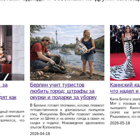
 за
Берлин учит туристов
Каннский ка
и
любить город: штрафы за
что надел и
дят как
окурки и подарки за уборку
Карла Бруни в зебр
Мур с розовым б
В Берлине готовят программу, которая превратит
нынешнего Каннс
путешественников в добровольных уборщиков
одный приговор»
скорее как витр
улиц. Инициатива BerlinPay позволит забирать
ных компаний и
Разбираемся, что п
мусор из Шпрее и на берегах города в обмен на
творяются, что
скидки и подарки. Нововведение вдохновлено
2026-05-18
опытом Копенгагена.
2026-04-18