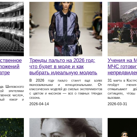
нственное
Тренды пальто на 2026 год:
Учения на 
оложений
что будет в моде и как
МЧС готовит
атре
выбрать идеальную модель
непредвиде
В 2026 году пальто станут еще более
31 марта в Костро
разнообразными и функциональными. От
пройдут учен
ода Шиловского
классических моделей до смелых экспериментов
отрабатывают д
ой зрителями
с цветом и фасоном — все о главных трендах
ситуациях, чтоб
венное число»,
сезона.
вызовам.
ётный юмор и
2026-04-14
2026-03-31