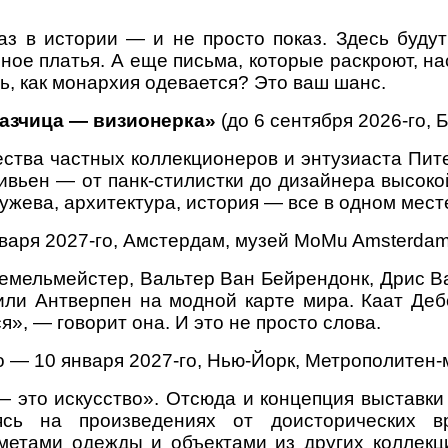
 в истории — и не просто показ. Здесь будут 
ное платья. А еще письма, которые раскроют, на
ь, как монархия одевается? Это ваш шанс.
казчица — визионерка»
(до 6 сентября 2026-го, 
ества частных коллекционеров и энтузиаста Пит
ивьен — от панк-стилистки до дизайнера высок
жева, архитектура, история — все в одном мест
нваря 2027-го, Амстердам, музей MoMu Amsterdam
Демельмейстер, Вальтер Ван Бейрендонк, Дрис 
ли Антверпен на модной карте мира. Каат Дебо
», — говорит она. И это не просто слова.
о — 10 января 2027-го, Нью-Йорк, Метрополитен-
— это искусство». Отсюда и концепция выставки
ясь на произведениях от доисторических в
етами одежды и объектами из других коллекци