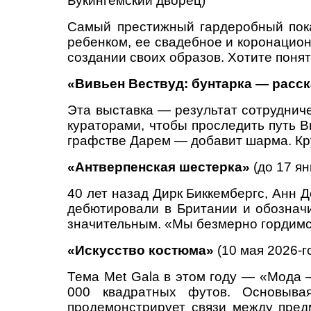
Букингемский дворец)
Самый престижный гардеробный показ
ребенком, ее свадебное и коронацион
создании своих образов. Хотите понят
«Вивьен Вествуд: бунтарка — расс
Эта выставка — результат сотруднич
кураторами, чтобы проследить путь В
графстве Дарем — добавит шарма. Кру
«Антверпенская шестерка»
(до 17 я
40 лет назад Дирк Биккембергс, Анн 
дебютировали в Британии и обозначи
значительным. «Мы безмерно гордимся
«Искусство костюма»
(10 мая 2026-г
Тема Met Gala в этом году — «Мода 
000 квадратных футов. Основыва
продемонстрирует связи между предм