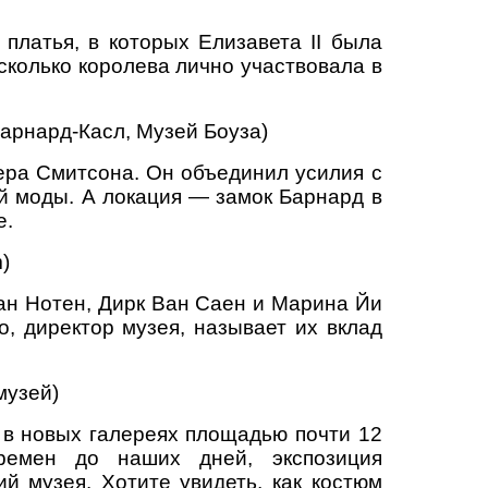
платья, в которых Елизавета II была
сколько королева лично участвовала в
Барнард-Касл, Музей Боуза)
ера Смитсона. Он объединил усилия с
ой моды. А локация — замок Барнард в
е.
)
Ван Нотен, Дирк Ван Саен и Марина Йи
, директор музея, называет их вклад
музей)
 в новых галереях площадью почти 12
ремен до наших дней, экспозиция
й музея. Хотите увидеть, как костюм