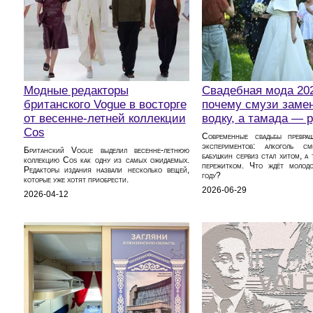
Модные редакторы
Свадебная мода 20
британского Vogue в восторге
почему смузи заме
от весенне-летней коллекции
водку, а тамада — 
Cos
Современные свадьбы превра
экспериментов: алкоголь см
Британский Vogue выделил весенне-летнюю
бабушкин сервиз стал хитом, а 
коллекцию Cos как одну из самых ожидаемых.
пережитком. Что ждёт молод
Редакторы издания назвали несколько вещей,
году?
которые уже хотят приобрести.
2026-06-29
2026-04-12