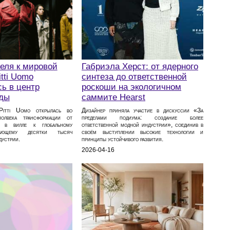
еля к мировой
Габриэла Херст: от ядерного
itti Uomo
синтеза до ответственной
ь в центр
роскоши на экологичном
ды
саммите Hearst
Pitti Uomo открылась во
Дизайнер приняла участие в дискуссии «За
олвека трансформации от
пределами подиума: создание более
а в вилле к глобальному
ответственной модной индустрии», соединив в
рающему десятки тысяч
своём выступлении высокие технологии и
дустрии.
принципы устойчивого развития.
2026-04-16