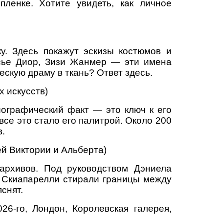
ленке. Хотите увидеть, как личное
у. Здесь покажут эскизы костюмов и
есье Диор, Зизи Жанмер — эти имена
скую драму в ткань? Ответ здесь.
х искусств)
иографический факт — это ключ к его
се это стало его палитрой. Около 200
в.
ей Виктории и Альберта)
архивов. Под руководством Дэниела
ы Скиапарелли стирали границы между
снят.
26-го, Лондон, Королевская галерея,