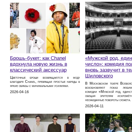
Брошь-букет: как Chanel
«Мужской род, еди
вдохнула новую жизнь в
число»: комедия п
классический аксессуар
вновь зазвучит в те
Шиловского
Цветочные броши возвращаются в моду
благодаря Chanel, превращая простые наряды в
В Московском театре Всевол
яркие образы с минимальными усилиями.
возобновляют показ любим
комедии «Мужской род, единст
2026-04-16
обещая зрителям искром
неожиданные повороты сюжета.
2026-04-11