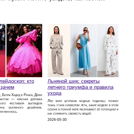
лейдоскоп: кто
Льняной шик: секреты
 зачем
летнего триумфа и правила
ухода
е, Белла Хадид в Prada, Деми
антом — красная дорожка
Лён взял штурмом модные подиумы: почему
кого фестиваля выглядела
ткань стала символом лета, какие модели в этом
ина безумного дизайнера.
сезоне в полной мере раскрывают её потенциал и
риглянулось.
как сохранить свежесть вещей.
2026-05-30