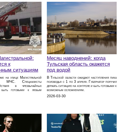
Магистральной:
Месяц наводнений: когда
ся к
Тульская область окажется
нным ситуациям
под водой
ме на улице Магистральной
В Тульской области ожидают наступления пика
ия МЧС. Специалисты
половодья с 1 по 3 апреля. Губернатор поручил
ействия в чрезвычайных
держать ситуацию на контроле и быть готовыми к
ы быть готовыми к любым
возможным осложнениям.
2026-03-30