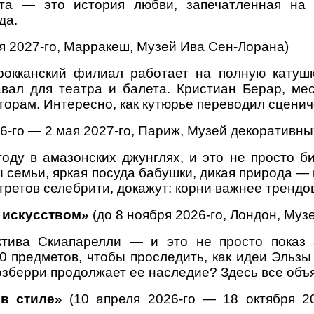
та — это история любви, запечатленная на п
да.
я 2027-го, Марракеш, Музей Ива Сен-Лорана)
окканский филиал работает на полную катушк
авал для театра и балета. Кристиан Берар, м
орам. Интересно, как кутюрье переводил сцениче
6-го — 2 мая 2027-го, Париж, Музей декоративны
оду в амазонских джунглях, и это не просто б
семьи, яркая посуда бабушки, дикая природа — в
третов селебрити, докажут: корни важнее трендо
 искусством»
(до 8 ноября 2026-го, Лондон, Муз
ктива Скиапарелли — и это не просто показ 
0 предметов, чтобы проследить, как идеи Эльз
озберри продолжает ее наследие? Здесь все объя
 в стиле»
(10 апреля 2026-го — 18 октября 20