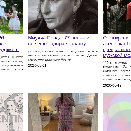
26:
Миучча Прада: 77 лет — и
От покровит
няет
всё ещё задирает планку
арене: как P
рудимент
превратилос
Дизайер, которая превратила уродливую обувь в
мужской мо
мечту и нейлоновый рюкзак в икону. Десять
щаются в поле
кадров — и целый мир Миуччи.
енился смузи,
110‑я выставка 
тамада объявлен
2026-05-11
Флоренции. За п
ожёнов в 2026
камерного показ
событию, соби
профессионалов ин
2026-06-19