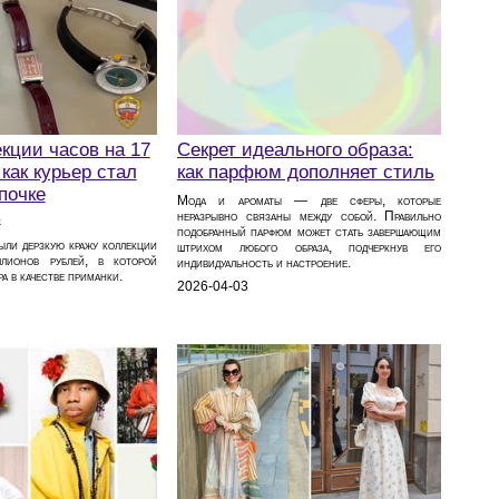
Секрет идеального образа:
кции часов на 17
как парфюм дополняет стиль
как курьер стал
почке
Мода и ароматы — две сферы, которые
в
неразрывно связаны между собой. Правильно
подобранный парфюм может стать завершающим
ыли дерзкую кражу коллекции
штрихом любого образа, подчеркнув его
лионов рублей, в которой
индивидуальность и настроение.
а в качестве приманки.
2026-04-03