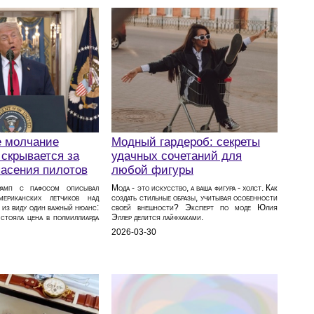
 молчание
Модный гардероб: секреты
 скрывается за
удачных сочетаний для
пасения пилотов
любой фигуры
рамп с пафосом описывал
Мода - это искусство, а ваша фигура - холст. Как
мериканских летчиков над
создать стильные образы, учитывая особенности
 из виду один важный нюанс:
своей внешности? Эксперт по моде Юлия
 стояла цена в полмиллиарда
Эллер делится лайфхаками.
2026-03-30