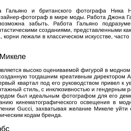
а Гальяно и британского фотографа Ника 
айнер-фотограф в мире моды. Работа Джона Гал
озможна забыть. Работа Гальяно подразуме
тастическими созданиями, представленными как
, корни лежали в классическом искусстве, част
 Микеле
ляется высоко оцениваемой фигурой в модном м
 созданную тогдашним креативным директором А
рвый квартал под его руководством привел к у
тажный стиль, с инклюзивностью и гендерным р
ордом был идеальным фотографом для его дем
анию кинематографического освещения в мод
ении Gucci, захватывая желание Микеле уйти 
рическим кодам бренда.
обс