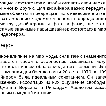
ощью к фотографам, чтобы оживить свои наряды
и многих других. Для дизайнера важно передат
мые объекты и превращает их в невесомые отве
вать желание к одежде и передать определенн
в между дизайнерами и фотографами, где стал
 самые значимые пары дизайнер-фотограф в мир
андерперра.
ведон
ое влияние на мир моды, сняв таких знаменитос
вестен своей способностью смешивать иску
 не в статичном образе моды того времени. Фо
кампании для бренда почти 20 лет с 1979 по 19
айнером была идеальным сочетанием. Он запе
ижениях, исходящих из них ощущение свободы
 Джанни Версаче и Ричардом Аведоном закр
енным в модной истории.