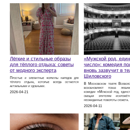
Лёгкие и стильные образы
«Мужской род, еди
для тёплого отдыха: советы
число»: комедия п
от модного эксперта
вновь зазвучит в те
Шиловского
Простые и элегантные формулы нарядов для
тёплого отдыха, которые всегда остаются
В Московском театре Всевол
актуальными и удобными.
возобновляют показ любим
комедии «Мужской род, единст
2026-04-21
обещая зрителям искром
неожиданные повороты сюжета.
2026-04-11