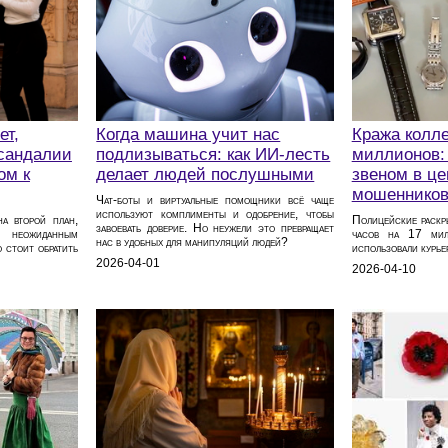
ет,
Когда машина учит нас
Кража колле
 сандалии
подлизываться: как ИИ-лесть
миллионов: 
ом к
делает людей послушными
звеном в це
мошеннико
Чат-боты и виртуальные помощники всё чаще
используют комплименты и одобрение, чтобы
а второй план,
Полицейские раскр
завоевать доверие. Но неужели это превращает
 неожиданным
часов на 17 мил
нас в удобных для манипуляций людей?
 стоит обратить
использовали курьер
2026-04-01
2026-04-10