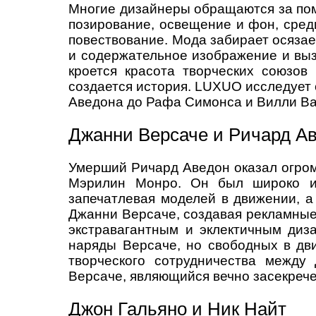
Многие дизайнеры обращаются за пом
позирование, освещение и фон, сред
повествование. Мода забирает осязае
и содержательное изображение и выз
кроется красота творческих союзо
создается история. LUXUO исследует
Аведона до Рафа Симонса и Вилли В
Джанни Версаче и Ричард А
Умерший Ричард Аведон оказал огромн
Мэрилин Монро. Он был широко из
запечатлевая моделей в движении, а
Джанни Версаче, создавая рекламные 
экстравагантным и эклектичным диз
наряды Версаче, но свободных в дв
творческого сотрудничества между
Версаче, являющийся вечно засекреч
Джон Гальяно и Ник Найт