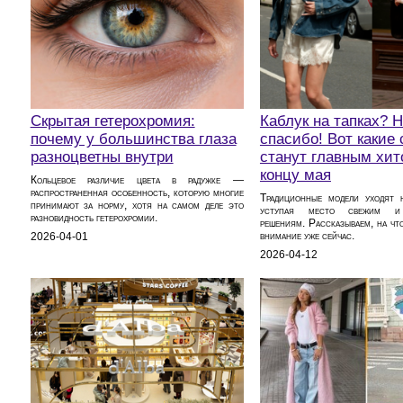
Скрытая гетерохромия:
Каблук на тапках? Н
почему у большинства глаза
спасибо! Вот какие
разноцветны внутри
станут главным хит
концу мая
Кольцевое различие цвета в радужке —
распространенная особенность, которую многие
Традиционные модели уходят н
принимают за норму, хотя на самом деле это
уступая место свежим и
разновидность гетерохромии.
решениям. Рассказываем, на что
внимание уже сейчас.
2026-04-01
2026-04-12