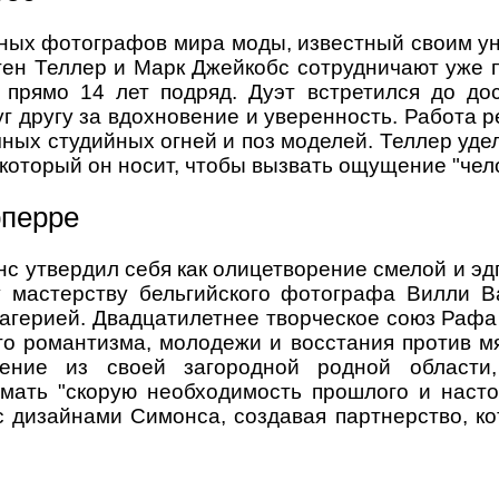
чных фотографов мира моды, известный своим ун
ен Теллер и Марк Джейкобс сотрудничают уже п
прямо 14 лет подряд. Дуэт встретился до дос
г другу за вдохновение и уверенность. Работа 
ных студийных огней и поз моделей. Теллер уде
, который он носит, чтобы вызвать ощущение "че
рперре
 утвердил себя как олицетворение смелой и эд
 мастерству бельгийского фотографа Вилли В
агерией. Двадцатилетнее творческое союз Рафа
о романтизма, молодежи и восстания против мя
ение из своей загородной родной области,
мать "скорую необходимость прошлого и наст
с дизайнами Симонса, создавая партнерство, к