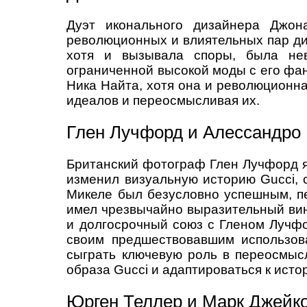
Дуэт иконального дизайнера Джон
революционных и влиятельных пар диз
хотя и вызывала споры, была нев
ограниченной высокой моды с его фан
Ника Найта, хотя она и революционна
идеалов и переосмысливая их.
Глен Лучфорд и Алессандро
Британский фотограф Глен Лучфорд яв
изменил визуальную историю Gucci,
Микеле был безусловно успешным, пе
имел чрезвычайно выразительный вин
и долгосрочный союз с Гленом Лучф
своим предшествовавшим использов
сыграть ключевую роль в переосмысл
образа Gucci и адаптироваться к исто
Юрген Теллер и Марк Джейк