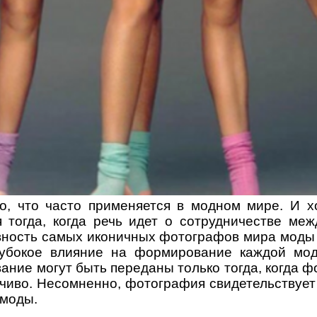
то, что часто применяется в модном мире. И хо
 тогда, когда речь идет о сотрудничестве ме
ивность самых иконичных фотографов мира моды
лубокое влияние на формирование каждой мо
ние могут быть переданы только тогда, когда ф
чиво. Несомненно, фотография свидетельствует 
 моды.