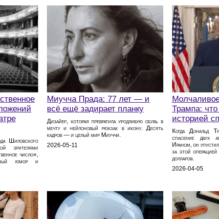
нственное
Миучча Прада: 77 лет — и
Молчаливое
оложений
всё ещё задирает планку
Трампа: что
атре
историей с
Дизайер, которая превратила уродливую обувь в
мечту и нейлоновый рюкзак в икону. Десять
Когда Дональд Т
кадров — и целый мир Миуччи.
спасение двух а
ода Шиловского
Ираном, он упустил
2026-05-11
ой зрителями
за этой операцией
венное число»,
долларов.
ётный юмор и
2026-04-05