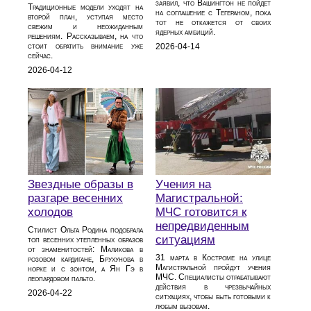
заявил, что Вашингтон не пойдет
Традиционные модели уходят на
на соглашение с Тегераном, пока
второй план, уступая место
тот не откажется от своих
свежим и неожиданным
ядерных амбиций.
решениям. Рассказываем, на что
стоит обратить внимание уже
2026-04-14
сейчас.
2026-04-12
Звездные образы в
Учения на
разгаре весенних
Магистральной:
холодов
МЧС готовится к
непредвиденным
Стилист Ольга Родина подобрала
ситуациям
топ весенних утепленных образов
от знаменитостей: Маликова в
31 марта в Костроме на улице
розовом кардигане, Брухунова в
Магистральной пройдут учения
норке и с зонтом, а Ян Гэ в
МЧС. Специалисты отрабатывают
леопардовом пальто.
действия в чрезвычайных
2026-04-22
ситуациях, чтобы быть готовыми к
любым вызовам.