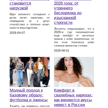
становится
2026 года: от
нагрузкой
утреннего
беспорядка до
Идея бережного отношения к
изысканной
детям звучит заманчиво, но
превращение ее в догму
строгости
спокойствия и терпения может
нанести вред родителям.
Эксперты предсказывают, что в
2026‑м году парикмахерская
2026-04-07
мода перейдёт от хаотичных
образов к более размеренным, но
при этом технически более
сложным вариантам стрижек.
2026-06-01
Модный подход к
Комфорт в
базовому образу:
свадебных нарядах:
футболка и джинсы
как меняются вкусы
невест в России
Узнайте, как превратить простую