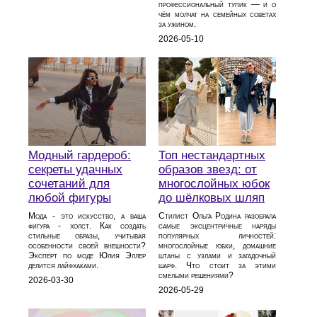
профессиональный тупик — и о
чём молчат на семейных советах
за ужином.
2026-05-10
Модный гардероб:
Топ нестандартных
секреты удачных
образов звезд: от
сочетаний для
многослойных юбок
любой фигуры
до шёлковых шляп
Мода - это искусство, а ваша
Стилист Ольга Родина разобрала
фигура - холст. Как создать
самые эксцентричные наряды
стильные образы, учитывая
популярных личностей:
особенности своей внешности?
многослойные юбки, домашние
Эксперт по моде Юлия Эллер
штаны с узлами и загадочный
делится лайфхаками.
шарф. Что стоит за этими
смелыми решениями?
2026-03-30
2026-05-29