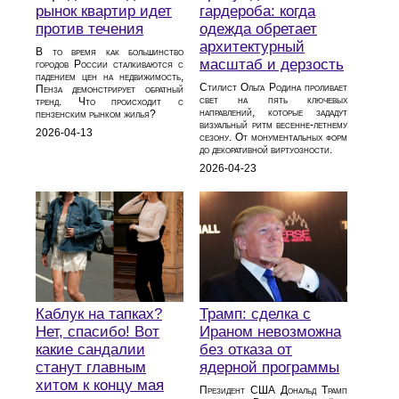
рынок квартир идет
гардероба: когда
против течения
одежда обретает
архитектурный
В то время как большинство
масштаб и дерзость
городов России сталкиваются с
падением цен на недвижимость,
Стилист Ольга Родина проливает
Пенза демонстрирует обратный
свет на пять ключевых
тренд. Что происходит с
направлений, которые зададут
пензенским рынком жилья?
визуальный ритм весенне-летнему
2026-04-13
сезону. От монументальных форм
до декоративной виртуозности.
2026-04-23
Каблук на тапках?
Трамп: сделка с
Нет, спасибо! Вот
Ираном невозможна
какие сандалии
без отказа от
станут главным
ядерной программы
хитом к концу мая
Президент США Дональд Трамп