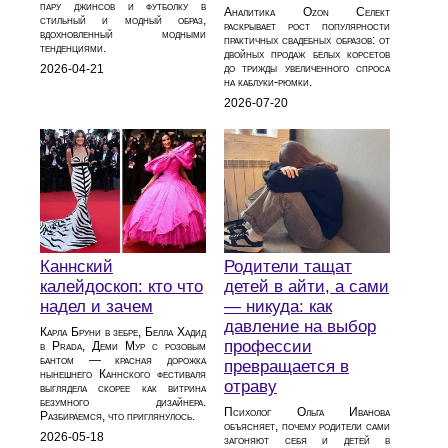
пару джинсов и футболку в
Аналитика Ozon Селект
стильный и модный образ,
раскрывает рост популярности
вдохновленный модными
практичных свадебных образов: от
тенденциями.
двойных продаж белых корсетов
до трижды увеличенного спроса
2026-04-21
на каблуки‑рюмки.
2026-07-20
Каннский
Родители тащат
калейдоскоп: кто что
детей в айти, а сами
надел и зачем
— никуда: как
давление на выбор
Карла Бруни в зебре, Белла Хадид
профессии
в Prada, Деми Мур с розовым
бантом — красная дорожка
превращается в
нынешнего Каннского фестиваля
отраву
выглядела скорее как витрина
безумного дизайнера.
Психолог Ольга Иванова
Разбираемся, что приглянулось.
объясняет, почему родители сами
2026-05-18
загоняют себя и детей в