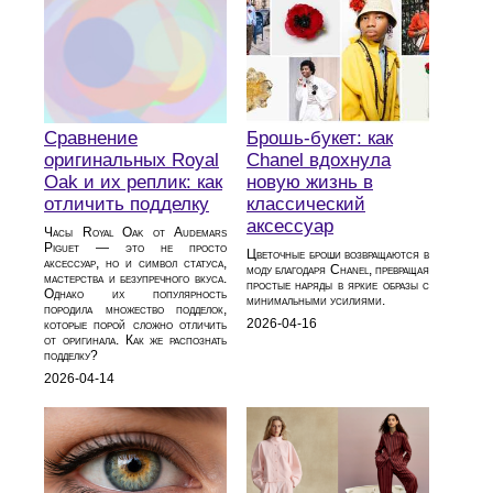
Сравнение
Брошь-букет: как
оригинальных Royal
Chanel вдохнула
Oak и их реплик: как
новую жизнь в
отличить подделку
классический
аксессуар
Часы Royal Oak от Audemars
Piguet — это не просто
Цветочные броши возвращаются в
аксессуар, но и символ статуса,
моду благодаря Chanel, превращая
мастерства и безупречного вкуса.
простые наряды в яркие образы с
Однако их популярность
минимальными усилиями.
породила множество подделок,
2026-04-16
которые порой сложно отличить
от оригинала. Как же распознать
подделку?
2026-04-14