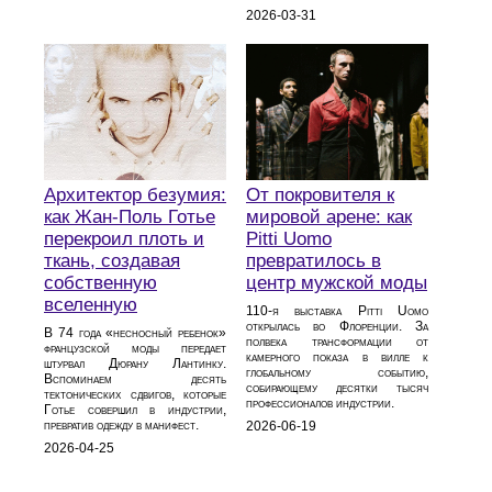
2026-03-31
Архитектор безумия:
От покровителя к
как Жан-Поль Готье
мировой арене: как
перекроил плоть и
Pitti Uomo
ткань, создавая
превратилось в
собственную
центр мужской моды
вселенную
110‑я выставка Pitti Uomo
открылась во Флоренции. За
В 74 года «несносный ребенок»
полвека трансформации от
французской моды передает
камерного показа в вилле к
штурвал Дюрану Лантинку.
глобальному событию,
Вспоминаем десять
собирающему десятки тысяч
тектонических сдвигов, которые
профессионалов индустрии.
Готье совершил в индустрии,
превратив одежду в манифест.
2026-06-19
2026-04-25