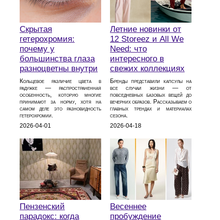
Скрытая
Летние новинки от
гетерохромия:
12 Storeez и All We
почему у
Need: что
большинства глаза
интересного в
разноцветны внутри
свежих коллекциях
Кольцевое различие цвета в
Бренды представили капсулы на
радужке — распространенная
все случаи жизни — от
особенность, которую многие
повседневных базовых вещей до
принимают за норму, хотя на
вечерних образов. Рассказываем о
самом деле это разновидность
главных трендах и материалах
гетерохромии.
сезона.
2026-04-01
2026-04-18
Пензенский
Весеннее
парадокс: когда
пробуждение