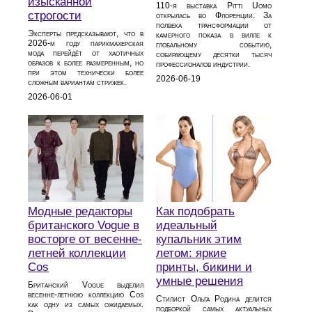
изысканной
110‑я выставка Pitti Uomo
строгости
открылась во Флоренции. За
полвека трансформации от
Эксперты предсказывают, что в
камерного показа в вилле к
2026‑м году парикмахерская
глобальному событию,
мода перейдёт от хаотичных
собирающему десятки тысяч
образов к более размеренным, но
профессионалов индустрии.
при этом технически более
2026-06-19
сложным вариантам стрижек.
2026-06-01
Модные редакторы
Как подобрать
британского Vogue в
идеальный
восторге от весенне-
купальник этим
летней коллекции
летом: яркие
Cos
принты, бикини и
умные решения
Британский Vogue выделил
весенне-летнюю коллекцию Cos
Стилист Ольга Родина делится
как одну из самых ожидаемых.
подборкой самых актуальных