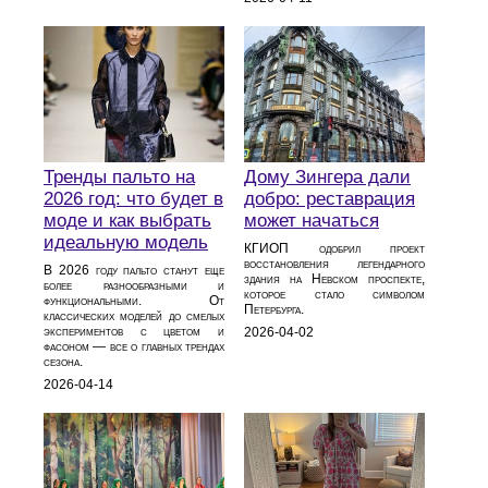
Тренды пальто на
Дому Зингера дали
2026 год: что будет в
добро: реставрация
моде и как выбрать
может начаться
идеальную модель
КГИОП одобрил проект
восстановления легендарного
В 2026 году пальто станут еще
здания на Невском проспекте,
более разнообразными и
которое стало символом
функциональными. От
Петербурга.
классических моделей до смелых
экспериментов с цветом и
2026-04-02
фасоном — все о главных трендах
сезона.
2026-04-14