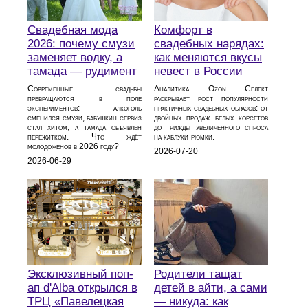
Свадебная мода
Комфорт в
2026: почему смузи
свадебных нарядах:
заменяет водку, а
как меняются вкусы
тамада — рудимент
невест в России
Современные свадьбы
Аналитика Ozon Селект
превращаются в поле
раскрывает рост популярности
экспериментов: алкоголь
практичных свадебных образов: от
сменился смузи, бабушкин сервиз
двойных продаж белых корсетов
стал хитом, а тамада объявлен
до трижды увеличенного спроса
пережитком. Что ждёт
на каблуки‑рюмки.
молодожёнов в 2026 году?
2026-07-20
2026-06-29
Эксклюзивный поп-
Родители тащат
ап d'Alba открылся в
детей в айти, а сами
ТРЦ «Павелецкая
— никуда: как