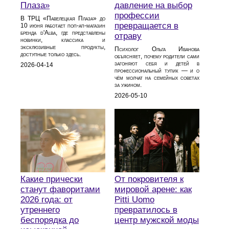
Плаза»
давление на выбор
профессии
В ТРЦ «Павелецкая Плаза» до
превращается в
10 июня работает поп-ап-магазин
бренда d'Alba, где представлены
отраву
новинки, классика и
эксклюзивные продукты,
Психолог Ольга Иванова
доступные только здесь.
объясняет, почему родители сами
загоняют себя и детей в
2026-04-14
профессиональный тупик — и о
чём молчат на семейных советах
за ужином.
2026-05-10
Какие прически
От покровителя к
станут фаворитами
мировой арене: как
2026 года: от
Pitti Uomo
утреннего
превратилось в
беспорядка до
центр мужской моды