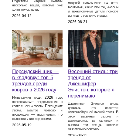
Редакторы издания назвали
моделей купальников на лето,
несколько вещей, которые уже
раскрывая, какие принты, фасоны
хотят приобрести.
и технологичные детали помогут
выглядеть уверенно у воды.
2026-04-12
2026-06-21
Персидский шик —
Весенний стиль: три
в кладовку: топ-5
тренда от
трендов среди
Дженнифер
ковров в 2026 году
Энистон, которые я
перенимаю
Интерьерная мода 2026 года
переворачивает представление о
Дженнифер Энистон вновь
ковре с ног на голову. Персидские
доказала, что является
узоры, забытое ремесло и
непревзойденной иконой стиля. В
провокация — разбираемся, что
этом весеннем сезоне я
окажется у вас под ногами.
вдохновилась ее образами и
выбрала три тренда, которые
2026-05-19
обязательно повторю.
2026-04-11