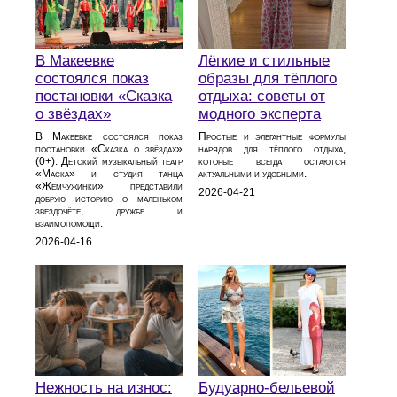
В Макеевке
Лёгкие и стильные
состоялся показ
образы для тёплого
постановки «Сказка
отдыха: советы от
о звёздах»
модного эксперта
В Макеевке состоялся показ
Простые и элегантные формулы
постановки «Сказка о звёздах»
нарядов для тёплого отдыха,
(0+). Детский музыкальный театр
которые всегда остаются
«Маска» и студия танца
актуальными и удобными.
«Жемчужинки» представили
2026-04-21
добрую историю о маленьком
звездочёте, дружбе и
взаимопомощи.
2026-04-16
Нежность на износ:
Будуарно‑бельевой