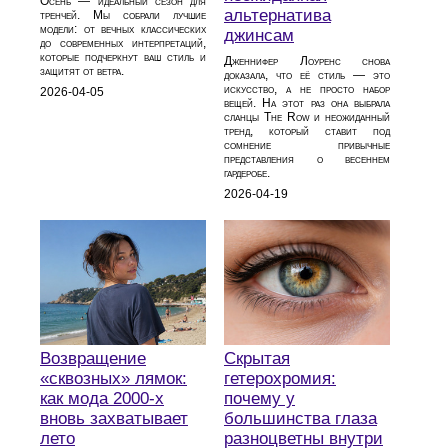
Осень — идеальный сезон для
альтернатива
тренчей. Мы собрали лучшие
модели: от вечных классических
джинсам
до современных интерпретаций,
которые подчеркнут ваш стиль и
Дженнифер Лоуренс снова
защитят от ветра.
доказала, что её стиль — это
искусство, а не просто набор
2026-04-05
вещей. На этот раз она выбрала
сланцы The Row и неожиданный
тренд, который ставит под
сомнение привычные
представления о весеннем
гардеробе.
2026-04-19
Возвращение
Скрытая
«сквозных» лямок:
гетерохромия:
как мода 2000‑х
почему у
вновь захватывает
большинства глаза
лето
разноцветны внутри