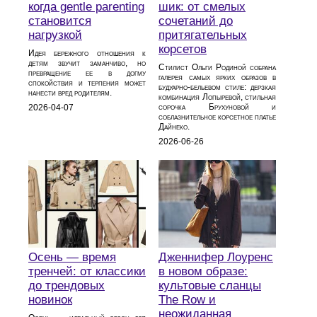
когда gentle parenting
шик: от смелых
становится
сочетаний до
нагрузкой
притягательных
корсетов
Идея бережного отношения к
детям звучит заманчиво, но
Стилист Ольги Родиной собрана
превращение ее в догму
галерея самых ярких образов в
спокойствия и терпения может
будуарно‑бельевом стиле: дерзкая
нанести вред родителям.
комбинация Лопыревой, стильная
сорочка Брухуновой и
2026-04-07
соблазнительное корсетное платье
Дайнеко.
2026-06-26
Осень — время
Дженнифер Лоуренс
тренчей: от классики
в новом образе:
до трендовых
культовые сланцы
новинок
The Row и
неожиданная