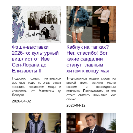
Фэшн-выставки
Каблук на тапках?
2026-го: культурный
Нет, спасибо! Вот
вишлист от Иве
какие сандалии
Сен-Лорана до
станут главным
Елизаветы II
хитом к концу мая
Подборка самых интересных
Традиционные модели уходят на
выставок года, которые стоит
второй план, уступая место
посетить любителям моды и
свежим и неожиданным
искусства: от Марракеша до
решениям. Рассказываем, на что
Лондона.
стоит обратить внимание уже
сейчас.
2026-04-02
2026-04-12