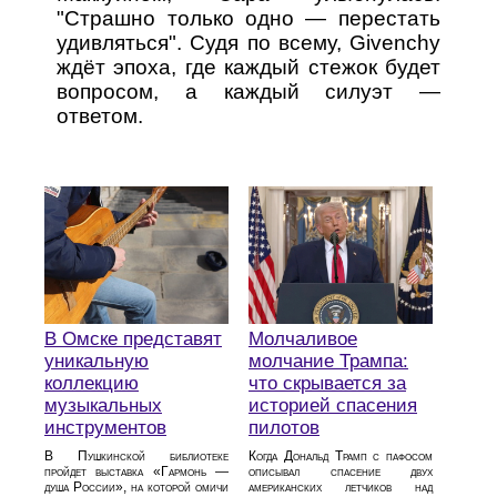
"Страшно только одно — перестать
удивляться". Судя по всему, Givenchy
ждёт эпоха, где каждый стежок будет
вопросом, а каждый силуэт —
ответом.
В Омске представят
Молчаливое
уникальную
молчание Трампа:
коллекцию
что скрывается за
музыкальных
историей спасения
инструментов
пилотов
В Пушкинской библиотеке
Когда Дональд Трамп с пафосом
пройдет выставка «Гармонь —
описывал спасение двух
душа России», на которой омичи
американских летчиков над