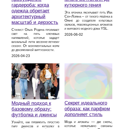
гардероба: когда
кутюрного гения
одежда обретает
Эта хроника раскрывает путь Ива
архитектурный
Сен-Лорана – от тихого ребёнка в
Оране до создателя культовых
масштаб и дерзость
образов, революционных ароматов
и мирового модного дома YSL.
Стилист Ольга Родина проливает
свет на пять ключевых
2026-06-02
направлений, которые зададут
визуальный ритм весенне-летнему
сезону. От монументальных форм
до декоративной виртуозности.
2026-04-23
Секрет идеального
Модный подход к
образа: как парфюм
базовому образу:
дополняет стиль
футболка и джинсы
Мода и ароматы — две сферы,
Узнайте, как превратить простую
которые неразрывно связаны
пару джинсов и футболку в