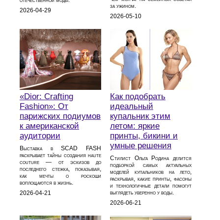
за ужином.
2026-04-29
2026-05-10
«Dior: Crafting
Как подобрать
Fashion»: От
идеальный
парижских подиумов
купальник этим
к американской
летом: яркие
аудитории
принты, бикини и
умные решения
Выставка в SCAD FASH
раскрывает тайны создания haute
Стилист Ольга Родина делится
couture — от эскизов до
подборкой самых актуальных
последнего стежка, показывая,
моделей купальников на лето,
как мечты о роскоши
раскрывая, какие принты, фасоны
воплощаются в жизнь.
и технологичные детали помогут
выглядеть уверенно у воды.
2026-04-21
2026-06-21