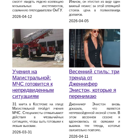
смогут увидеть редкую коллекцию
Ираном, он упустил из виду один
музыкальных инструментов,
важный нюанс: за этой операцией
собранную преподавателем ОмГУ.
стояла цена в полмиллиарда
долларов.
2026-04-12
2026-04-05
Учения на
Весенний стиль: три
Магистральной:
тренда от
МЧС готовится к
Дженнифер
непредвиденным
Энистон, которые я
ситуациям
перенимаю
31 марта в Костроме на улице
Дженнифер Энистон вновь
Магистральной пройдут учения
доказала, что является
МЧС. Специалисты отрабатывают
непревзойденной иконой стиля. В
действия в чрезвычайных
этом весеннем сезоне я
ситуациях, чтобы быть готовыми к
вдохновилась ее образами и
любым вызовам.
выбрала три тренда, которые
обязательно повторю.
2026-03-31
2026-04-11