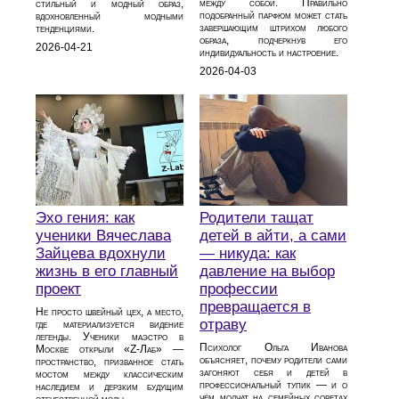
между собой. Правильно
стильный и модный образ,
подобранный парфюм может стать
вдохновленный модными
завершающим штрихом любого
тенденциями.
образа, подчеркнув его
2026-04-21
индивидуальность и настроение.
2026-04-03
Эхо гения: как
Родители тащат
ученики Вячеслава
детей в айти, а сами
Зайцева вдохнули
— никуда: как
жизнь в его главный
давление на выбор
проект
профессии
превращается в
Не просто швейный цех, а место,
отраву
где материализуется видение
легенды. Ученики маэстро в
Психолог Ольга Иванова
Москве открыли «Z-Лаб» —
объясняет, почему родители сами
пространство, призванное стать
загоняют себя и детей в
мостом между классическим
профессиональный тупик — и о
наследием и дерзким будущим
чём молчат на семейных советах
отечественной моды.