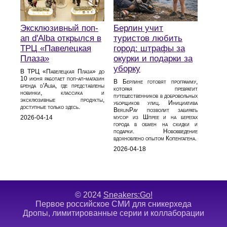
Эксклюзивный поп-
Берлин учит
ап d'Alba открылся в
туристов любить
ТРЦ «Павелецкая
город: штрафы за
Плаза»
окурки и подарки за
уборку
В ТРЦ «Павелецкая Плаза» до
10 июня работает поп-ап-магазин
В Берлине готовят программу,
бренда d'Alba, где представлены
которая превратит
новинки, классика и
путешественников в добровольных
эксклюзивные продукты,
уборщиков улиц. Инициатива
доступные только здесь.
BerlinPay позволит забирать
мусор из Шпрее и на берегах
2026-04-14
города в обмен на скидки и
подарки. Нововведение
вдохновлено опытом Копенгагена.
2026-04-18
© 2024
Sneakers:Go!
Первое российское СМИ для сникерхеда
Дропы, лимитированные серии и коллаборации