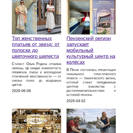
Топ женственных
Пензенский регион
платьев от звезд: от
запускает
полоски до
мобильный
цветочного шелеста
культурный центр на
колёсах
Стилист Ольга Родина отобрала
образцы, где каждая знаменитость
В Пензе состоялась презентация
превратила платье в воплощение
уникального туристического
утончённой женственности — от
проекта — тематического вагона,
смелых полос до воздушных
который станет передвижным
цветов.
центром знакомства с
достопримечательностями и
2026-06-08
историей региона.
2026-04-02