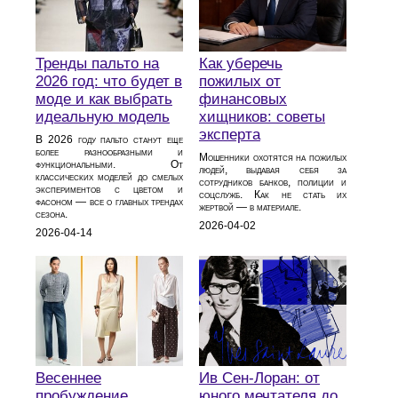
Тренды пальто на
Как уберечь
2026 год: что будет в
пожилых от
моде и как выбрать
финансовых
идеальную модель
хищников: советы
эксперта
В 2026 году пальто станут еще
более разнообразными и
Мошенники охотятся на пожилых
функциональными. От
людей, выдавая себя за
классических моделей до смелых
сотрудников банков, полиции и
экспериментов с цветом и
соцслужб. Как не стать их
фасоном — все о главных трендах
жертвой — в материале.
сезона.
2026-04-02
2026-04-14
Весеннее
Ив Сен-Лоран: от
пробуждение
юного мечтателя до