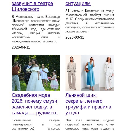
зазвучит в театре
ситуациям
Шиловского
31 марта в Костроме на улице
Магистральной пройдут учения
В Московском театре Всеволода
МЧС. Специалисты отрабатывают
Шиловского возобновляют показ
действия в чрезвычайных
любимой зрителями комедии
ситуациях, чтобы быть готовыми к
«Мужской род, единственное
любым вызовам.
число», обещая зрителям
искромётный юмор и
2026-03-31
неожиданные повороты сюжета.
2026-04-11
Свадебная мода
Льняной шик:
2026: почему смузи
секреты летнего
заменяет водку, а
триумфа и правила
тамада — рудимент
ухода
Современные свадьбы
Лён взял штурмом модные
превращаются в поле
подиумы: почему ткань стала
экспериментов: алкоголь
символом лета, какие модели в