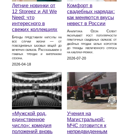
Летние новинки от
Комфорт в
12 Storeez и All We
свадебных нарядах:
Need: что
как меняются вкусы
интересного в
невест в России
свежих коллекциях
Аналитика Ozon Селект
раскрывает рост популярности
Бренды представили капсулы на
практичных свадебных образов: от
все случаи жизни — от
двойных продаж белых корсетов
повседневных базовых вещей до
до трижды увеличенного спроса
вечерних образов. Рассказываем о
на каблуки‑рюмки.
главных трендах и материалах
сезона.
2026-07-20
2026-04-18
«Мужской род,
Учения на
единственное
Магистральной:
число»: комедия
МЧС готовится к
положений вновь
непредвиденным