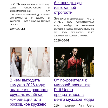
беспорядка до
В 2026 году пальто станут еще
изысканной
более разнообразными и
функциональными. От
строгости
классических моделей до смелых
экспериментов с цветом и
Эксперты предсказывают, что в
фасоном — все о главных трендах
2026‑м году парикмахерская
сезона.
мода перейдёт от хаотичных
образов к более размеренным, но
2026-04-14
при этом технически более
сложным вариантам стрижек.
2026-06-01
В чем выходить
От покровителя к
замуж в 2026 году:
мировой арене: как
платье из прошлого,
Pitti Uomo
«русалка», лёгкая
превратилось в
комбинация или
центр мужской моды
роскошное кружево
110‑я выставка Pitti Uomo