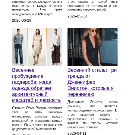
сменился смузи, бабушкин сервиз
этом сезоне в полной мере
стал хитом, а тамада объявлен
раскрывают её потенциал и как
пережитком. Что ждёт
сохранить свежесть вещей.
молодожёнов в 2026 году?
2026-05-30
2026-06-29
Весеннее
Весенний стиль: три
пробуждение
тренда от
гардероба: когда
Дженнифер
одежда обретает
Энистон, которые я
архитектурный
перенимаю
масштаб и дерзость
Дженнифер Энистон вновь
доказала, что является
Стилист Ольга Родина проливает
непревзойденной иконой стиля. В
свет на пять ключевых
этом весеннем сезоне я
направлений, которые зададут
вдохновилась ее образами и
визуальный ритм весенне-летнему
выбрала три тренда, которые
сезону. От монументальных форм
обязательно повторю.
до декоративной виртуозности.
2026-04-11