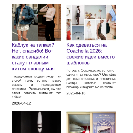
Каблук на тапках?
Как одеваться на
Нет, спасибо! Вот
Coachella 2026:
какие сандалии
свежие идеи вместо
станут главным
шаблонов
хитом к концу мая
Готовы к Coachella, но устали от
одних и тех же образов? Откройте
Традиционные модели уходят на
для себя стильные и практичные
второй план, уступая место
наряды, которые сохранят
свежим и неожиданным
прохладу и выделят вас из толпы.
решениям. Рассказываем, на что
стоит обратить внимание уже
2026-04-16
сейчас.
2026-04-12