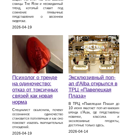
сланцы The Row и неожиданный
тренд, который ставит под
сомнение привычные
представления о весеннем
гардеробе.
2026-04-19
Психолог о тренде
Эксклюзивный поп-
на одиночество:
ап d'Alba открылся в
отказ от токсичных
ТРЦ «Павелецкая
связей как новая
Плаза»
норма
В ТРЦ «Павелецкая Плаза» до
10 июня работает поп-ап-магазин
Специалист объяснила, почему
бренда d'Alba, где представлены
осознанное одиночество
новинки, классика и
становится популярным и как оно
эксклюзивные продукты,
помогает избегать разрушительных
доступные только здесь.
отношений.
2026-04-14
2026-04-19