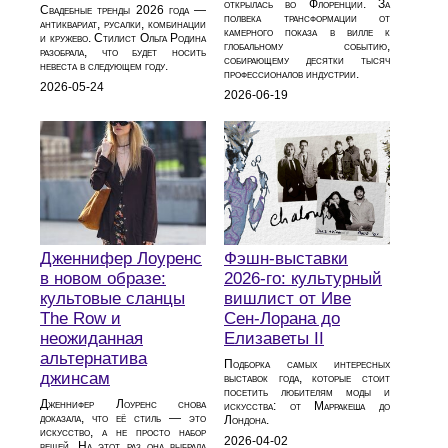
открылась во Флоренции. За
Свадебные тренды 2026 года —
полвека трансформации от
антиквариат, русалки, комбинации
камерного показа в вилле к
и кружево. Стилист Ольга Родина
глобальному событию,
разобрала, что будет носить
собирающему десятки тысяч
невеста в следующем году.
профессионалов индустрии.
2026-05-24
2026-06-19
Дженнифер Лоуренс
Фэшн-выставки
в новом образе:
2026-го: культурный
культовые сланцы
вишлист от Иве
The Row и
Сен-Лорана до
неожиданная
Елизаветы II
альтернатива
Подборка самых интересных
джинсам
выставок года, которые стоит
посетить любителям моды и
Дженнифер Лоуренс снова
искусства: от Марракеша до
доказала, что её стиль — это
Лондона.
искусство, а не просто набор
2026-04-02
вещей. На этот раз она выбрала