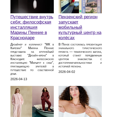
Путешествие внутрь
Пензенский регион
себя: философская
запускает
инсталляция
мобильный
Марины Пенние в
культурный центр на
Краснодаре
колёсах
Дизайнер и колумнист "МК в
В Пензе состоялась презентация
Карелии" Марина Пенние
уникального туристического
представила на крупнейшей
проекта — тематического вагона,
выставке "Дизайн-арена" в
который станет передвижным
Краснодаре философскую
центром знакомства с
инсталляцию "Маршрут к себе",
достопримечательностями и
приглашающую зрителей в
историей региона.
путешествие по собственной
2026-04-02
душе.
2026-04-13