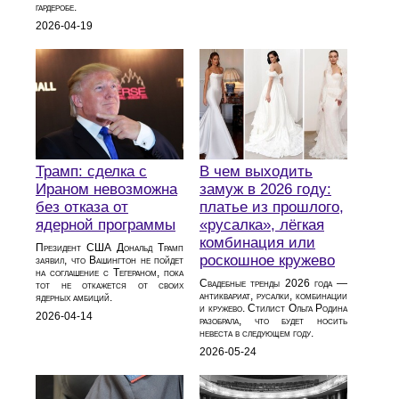
гардеробе.
2026-04-19
Трамп: сделка с
В чем выходить
Ираном невозможна
замуж в 2026 году:
без отказа от
платье из прошлого,
ядерной программы
«русалка», лёгкая
комбинация или
Президент США Дональд Трамп
роскошное кружево
заявил, что Вашингтон не пойдет
на соглашение с Тегераном, пока
Свадебные тренды 2026 года —
тот не откажется от своих
антиквариат, русалки, комбинации
ядерных амбиций.
и кружево. Стилист Ольга Родина
2026-04-14
разобрала, что будет носить
невеста в следующем году.
2026-05-24