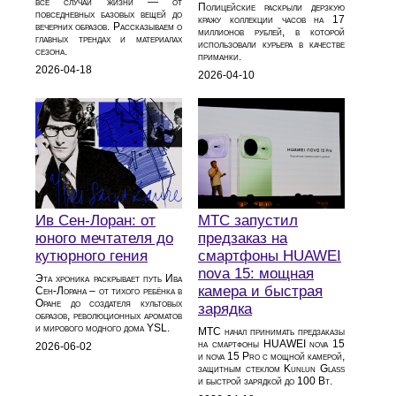
все случаи жизни — от
Полицейские раскрыли дерзкую
повседневных базовых вещей до
кражу коллекции часов на 17
вечерних образов. Рассказываем о
миллионов рублей, в которой
главных трендах и материалах
использовали курьера в качестве
сезона.
приманки.
2026-04-18
2026-04-10
Ив Сен-Лоран: от
МТС запустил
юного мечтателя до
предзаказ на
кутюрного гения
смартфоны HUAWEI
nova 15: мощная
Эта хроника раскрывает путь Ива
камера и быстрая
Сен-Лорана – от тихого ребёнка в
Оране до создателя культовых
зарядка
образов, революционных ароматов
и мирового модного дома YSL.
МТС начал принимать предзаказы
на смартфоны HUAWEI nova 15
2026-06-02
и nova 15 Pro с мощной камерой,
защитным стеклом Kunlun Glass
и быстрой зарядкой до 100 Вт.