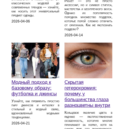
Piguet — это не просто
классических моделей до
аксессуар, но и символ статуса,
современных трендов — узнайте,
мастерства и безупречного вкуса.
как носить этот универсальный
Однако их популярность
предмет одежды.
породила множество подделок,
которые порой сложно отличить
2026-04-06
от оригинала. Как же распознать
подделку?
2026-04-14
Модный подход к
Скрытая
базовому образу:
гетерохромия:
футболка и джинсы
почему у
большинства глаза
Узнайте, как превратить простую
разноцветны внутри
пару джинсов и футболку в
стильный и модный образ,
Кольцевое различие цвета в
вдохновленный модными
радужке — распространенная
тенденциями.
особенность, которую многие
2026-04-21
принимают за норму, хотя на
самом деле это разновидность