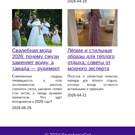
2026-04-18
Свадебная мода
Лёгкие и стильные
2026: почему смузи
образы для тёплого
заменяет водку, а
отдыха: советы от
тамада — рудимент
модного эксперта
Современные свадьбы
Простые и элегантные формулы
превращаются в поле
нарядов для тёплого отдыха,
экспериментов: алкоголь
которые всегда остаются
сменился смузи, бабушкин сервиз
актуальными и удобными.
стал хитом, а тамада объявлен
2026-04-21
пережитком. Что ждёт
молодожёнов в 2026 году?
2026-06-29