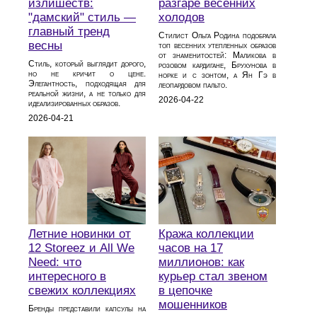
излишеств:
разгаре весенних
"дамский" стиль —
холодов
главный тренд
Стилист Ольга Родина подобрала
весны
топ весенних утепленных образов
от знаменитостей: Маликова в
Стиль, который выглядит дорого,
розовом кардигане, Брухунова в
но не кричит о цене.
норке и с зонтом, а Ян Гэ в
Элегантность, подходящая для
леопардовом пальто.
реальной жизни, а не только для
2026-04-22
идеализированных образов.
2026-04-21
Летние новинки от
Кража коллекции
12 Storeez и All We
часов на 17
Need: что
миллионов: как
интересного в
курьер стал звеном
свежих коллекциях
в цепочке
мошенников
Бренды представили капсулы на