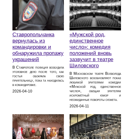
Ставропольчанка
«Мужской род,
вернулась из
единственное
командировки и
число»: комедия
обнаружила пропажу
положений вновь
украшений
зазвучит в театре
Шиловского
В Ставрополе полиция возбудила
уголовное дело после того, как
В Московском театре Всеволода
гостья обокрала свою
Шиловского возобновляют показ
приятельницу, пока та находилась
любимой зрителями комедии
в командировке.
«Мужской род, единственное
число», обещая зрителям
2026-04-10
искромётный юмор и
неожиданные повороты сюжета.
2026-04-11