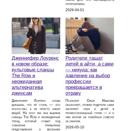
гетерохромии.
2026-04-01
Дженнифер Лоуренс
Родители тащат
в новом образе:
детей в айти, а сами
культовые сланцы
— никуда: как
The Row и
давление на выбор
неожиданная
профессии
альтернатива
превращается в
джинсам
отраву
Дженнифер Лоуренс снова
Психолог Ольга Иванова
доказала, что её стиль — это
объясняет, почему родители сами
искусство, а не просто набор
загоняют себя и детей в
вещей. На этот раз она выбрала
профессиональный тупик — и о
сланцы The Row и неожиданный
чём молчат на семейных советах
тренд, который ставит под
за ужином.
сомнение привычные
2026-05-10
представления о весеннем