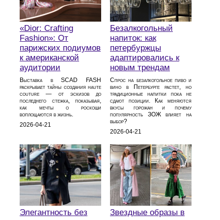
«Dior: Crafting
Безалкогольный
Fashion»: От
напиток: как
парижских подиумов
петербуржцы
к американской
адаптировались к
аудитории
новым трендам
Выставка в SCAD FASH
Спрос на безалкогольное пиво и
раскрывает тайны создания haute
вино в Петербурге растет, но
couture — от эскизов до
традиционные напитки пока не
последнего стежка, показывая,
сдают позиции. Как меняются
как мечты о роскоши
вкусы горожан и почему
воплощаются в жизнь.
популярность ЗОЖ влияет на
выбор?
2026-04-21
2026-04-21
Элегантность без
Звездные образы в