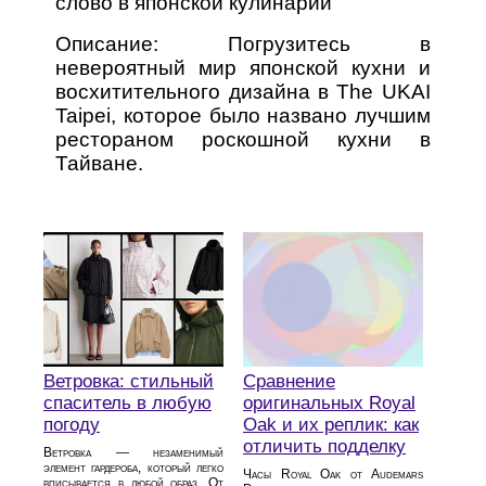
слово в японской кулинарии
Описание: Погрузитесь в
невероятный мир японской кухни и
восхитительного дизайна в The UKAI
Taipei, которое было названо лучшим
рестораном роскошной кухни в
Тайване.
Сравнение
Ветровка: стильный
оригинальных Royal
спаситель в любую
Oak и их реплик: как
погоду
отличить подделку
Ветровка — незаменимый
элемент гардероба, который легко
Часы Royal Oak от Audemars
вписывается в любой образ. От