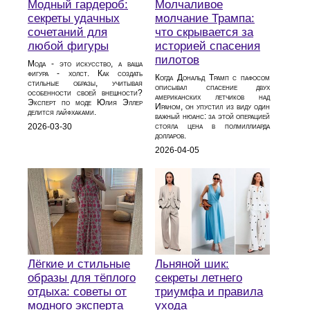
Модный гардероб:
Молчаливое
секреты удачных
молчание Трампа:
сочетаний для
что скрывается за
любой фигуры
историей спасения
пилотов
Мода - это искусство, а ваша
фигура - холст. Как создать
Когда Дональд Трамп с пафосом
стильные образы, учитывая
описывал спасение двух
особенности своей внешности?
американских летчиков над
Эксперт по моде Юлия Эллер
Ираном, он упустил из виду один
делится лайфхаками.
важный нюанс: за этой операцией
стояла цена в полмиллиарда
2026-03-30
долларов.
2026-04-05
Лёгкие и стильные
Льняной шик:
образы для тёплого
секреты летнего
отдыха: советы от
триумфа и правила
модного эксперта
ухода