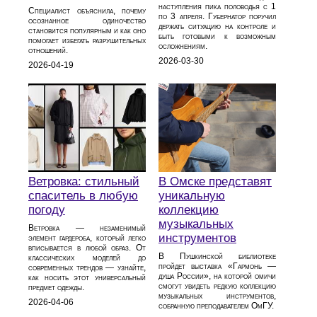
наступления пика половодья с 1
Специалист объяснила, почему
по 3 апреля. Губернатор поручил
осознанное одиночество
держать ситуацию на контроле и
становится популярным и как оно
быть готовыми к возможным
помогает избегать разрушительных
осложнениям.
отношений.
2026-03-30
2026-04-19
Ветровка: стильный
В Омске представят
спаситель в любую
уникальную
погоду
коллекцию
музыкальных
Ветровка — незаменимый
инструментов
элемент гардероба, который легко
вписывается в любой образ. От
В Пушкинской библиотеке
классических моделей до
пройдет выставка «Гармонь —
современных трендов — узнайте,
душа России», на которой омичи
как носить этот универсальный
смогут увидеть редкую коллекцию
предмет одежды.
музыкальных инструментов,
2026-04-06
собранную преподавателем ОмГУ.