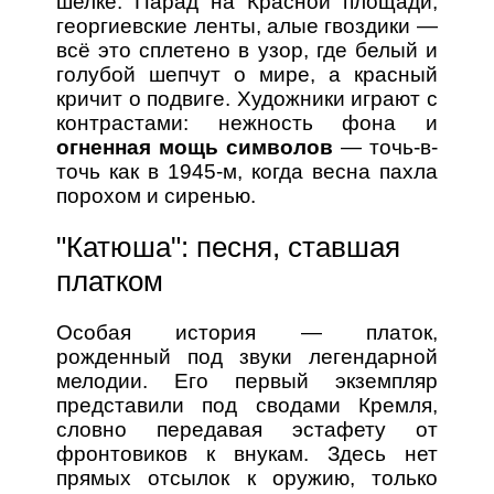
шелке. Парад на Красной площади,
георгиевские ленты, алые гвоздики —
всё это сплетено в узор, где белый и
голубой шепчут о мире, а красный
кричит о подвиге. Художники играют с
контрастами: нежность фона и
огненная мощь символов
— точь-в-
точь как в 1945-м, когда весна пахла
порохом и сиренью.
"Катюша": песня, ставшая
платком
Особая история — платок,
рожденный под звуки легендарной
мелодии. Его первый экземпляр
представили под сводами Кремля,
словно передавая эстафету от
фронтовиков к внукам. Здесь нет
прямых отсылок к оружию, только