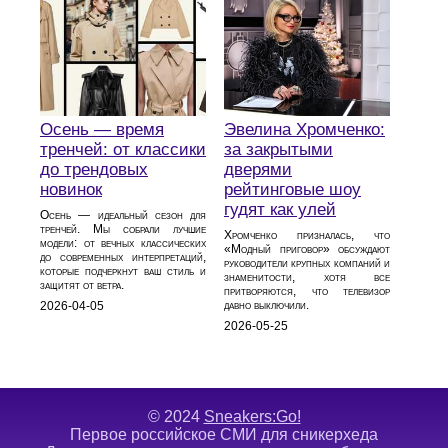
Осень — время
Эвелина Хромченко:
тренчей: от классики
за закрытыми
до трендовых
дверями
новинок
рейтинговые шоу
гудят как улей
Осень — идеальный сезон для
тренчей. Мы собрали лучшие
Хромченко призналась, что
модели: от вечных классических
«Модный приговор» обсуждают
до современных интерпретаций,
руководители крупных компаний и
которые подчеркнут ваш стиль и
знаменитости, хотя все
защитят от ветра.
притворяются, что телевизор
давно выключили.
2026-04-05
2026-05-25
© 2024
Sneakers:Go!
Первое российское СМИ для сникерхеда