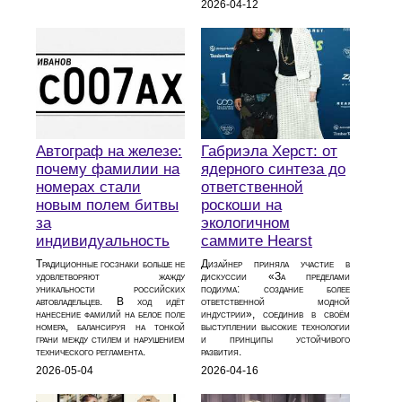
2026-04-12
Автограф на железе:
Габриэла Херст: от
почему фамилии на
ядерного синтеза до
номерах стали
ответственной
новым полем битвы
роскоши на
за
экологичном
индивидуальность
саммите Hearst
Традиционные госзнаки больше не
Дизайнер приняла участие в
удовлетворяют жажду
дискуссии «За пределами
уникальности российских
подиума: создание более
автовладельцев. В ход идёт
ответственной модной
нанесение фамилий на белое поле
индустрии», соединив в своём
номера, балансируя на тонкой
выступлении высокие технологии
грани между стилем и нарушением
и принципы устойчивого
технического регламента.
развития.
2026-05-04
2026-04-16