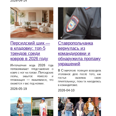
2026-04-14
Персидский шик —
Ставропольчанка
в кладовку: топ-5
вернулась из
трендов среди
командировки и
ковров в 2026 году
обнаружила пропажу
украшений
Интерьерная мода 2026 года
переворачивает представление о
В Ставрополе полиция возбудила
ковре с ног на голову. Персидские
уголовное дело после того, как
узоры, забытое ремесло и
гостья обокрала свою
провокация — разбираемся, что
приятельницу, пока та находилась
окажется у вас под ногами.
в командировке.
2026-05-19
2026-04-10