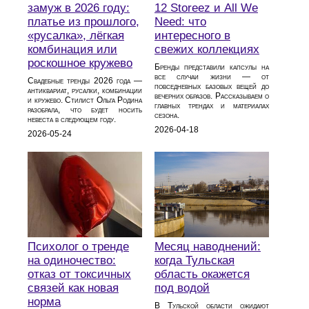
замуж в 2026 году:
12 Storeez и All We
платье из прошлого,
Need: что
«русалка», лёгкая
интересного в
комбинация или
свежих коллекциях
роскошное кружево
Бренды представили капсулы на
все случаи жизни — от
Свадебные тренды 2026 года —
повседневных базовых вещей до
антиквариат, русалки, комбинации
вечерних образов. Рассказываем о
и кружево. Стилист Ольга Родина
главных трендах и материалах
разобрала, что будет носить
сезона.
невеста в следующем году.
2026-04-18
2026-05-24
Психолог о тренде
Месяц наводнений:
на одиночество:
когда Тульская
отказ от токсичных
область окажется
связей как новая
под водой
норма
В Тульской области ожидают