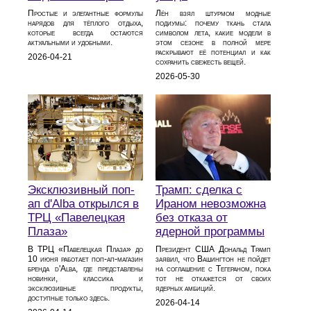
Простые и элегантные формулы
Лён взял штурмом модные
нарядов для тёплого отдыха,
подиумы: почему ткань стала
которые всегда остаются
символом лета, какие модели в
актуальными и удобными.
этом сезоне в полной мере
раскрывают её потенциал и как
2026-04-21
сохранить свежесть вещей.
2026-05-30
Эксклюзивный поп-
Трамп: сделка с
ап d'Alba открылся в
Ираном невозможна
ТРЦ «Павелецкая
без отказа от
Плаза»
ядерной программы
В ТРЦ «Павелецкая Плаза» до
Президент США Дональд Трамп
10 июня работает поп-ап-магазин
заявил, что Вашингтон не пойдет
бренда d'Alba, где представлены
на соглашение с Тегераном, пока
новинки, классика и
тот не откажется от своих
эксклюзивные продукты,
ядерных амбиций.
доступные только здесь.
2026-04-14