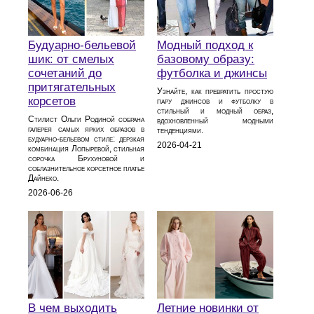
Будуарно‑бельевой
Модный подход к
шик: от смелых
базовому образу:
сочетаний до
футболка и джинсы
притягательных
Узнайте, как превратить простую
корсетов
пару джинсов и футболку в
стильный и модный образ,
Стилист Ольги Родиной собрана
вдохновленный модными
галерея самых ярких образов в
тенденциями.
будуарно‑бельевом стиле: дерзкая
2026-04-21
комбинация Лопыревой, стильная
сорочка Брухуновой и
соблазнительное корсетное платье
Дайнеко.
2026-06-26
В чем выходить
Летние новинки от