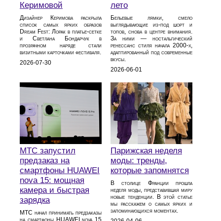
Керимовой
лето
Дизайнер Керимова раскрыла
Бельевые лямки, смело
список самых ярких образов
выглядывающие из‑под шорт и
Dream Fest: Лорак в платье‑сетке
топов, снова в центре внимания.
и Светлана Бондарчук в
За ними — ностальгический
прозрачном наряде стали
ренессанс стиля начала 2000‑х,
визитными карточками фестиваля.
адаптированный под современные
вкусы.
2026-07-30
2026-06-01
МТС запустил
Парижская неделя
предзаказ на
моды: тренды,
смартфоны HUAWEI
которые запомнятся
nova 15: мощная
В столице Франции прошла
камера и быстрая
неделя моды, представившая миру
новые тенденции. В этой статье
зарядка
мы расскажем о самых ярких и
запоминающихся моментах.
МТС начал принимать предзаказы
на смартфоны HUAWEI nova 15
2026-04-06