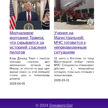
Молчаливое
Учения на
молчание Трампа:
Магистральной:
что скрывается за
МЧС готовится к
историей спасения
непредвиденным
пилотов
ситуациям
Когда Дональд Трамп с пафосом
31 марта в Костроме на улице
описывал спасение двух
Магистральной пройдут учения
американских летчиков над
МЧС. Специалисты отрабатывают
Ираном, он упустил из виду один
действия в чрезвычайных
важный нюанс: за этой операцией
ситуациях, чтобы быть готовыми к
стояла цена в полмиллиарда
любым вызовам.
долларов.
2026-03-31
2026-04-05
© 2024
Sneakers:Go!