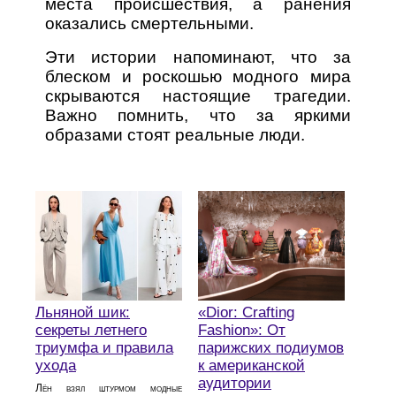
места происшествия, а ранения
оказались смертельными.
Эти истории напоминают, что за
блеском и роскошью модного мира
скрываются настоящие трагедии.
Важно помнить, что за яркими
образами стоят реальные люди.
Льняной шик:
«Dior: Crafting
секреты летнего
Fashion»: От
триумфа и правила
парижских подиумов
ухода
к американской
аудитории
Лён взял штурмом модные