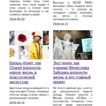
подиумы: почему ткань стала
Выставка в SCAD FASH
символом лета, какие модели в
раскрывает тайны создания haute
этом сезоне в полной мере
couture — от эскизов до
раскрывают её потенциал и как
последнего стежка, показывая,
сохранить свежесть вещей.
как мечты о роскоши
воплощаются в жизнь.
2026-05-30
2026-04-21
Брошь-букет: как
Эхо гения: как
Chanel вдохнула
ученики Вячеслава
новую жизнь в
Зайцева вдохнули
классический
жизнь в его главный
аксессуар
проект
Цветочные броши возвращаются в
Не просто швейный цех, а место,
моду благодаря Chanel, превращая
где материализуется видение
простые наряды в яркие образы с
легенды. Ученики маэстро в
минимальными усилиями.
Москве открыли «Z-Лаб» —
пространство, призванное стать
2026-04-16
мостом между классическим