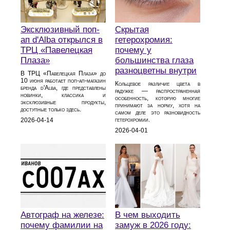
Эксклюзивный поп-
Скрытая
ап d'Alba открылся в
гетерохромия:
ТРЦ «Павелецкая
почему у
Плаза»
большинства глаза
разноцветны внутри
В ТРЦ «Павелецкая Плаза» до
10 июня работает поп-ап-магазин
Кольцевое различие цвета в
бренда d'Alba, где представлены
радужке — распространенная
новинки, классика и
особенность, которую многие
эксклюзивные продукты,
принимают за норму, хотя на
доступные только здесь.
самом деле это разновидность
гетерохромии.
2026-04-14
2026-04-01
Автограф на железе:
В чем выходить
почему фамилии на
замуж в 2026 году: