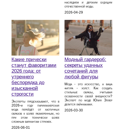
наследием и дерзким будущим
отечественной моды.
2026-04-29
Какие прически
Модный гардероб:
станут фаворитами
секреты удачных
2026 года: от
сочетаний для
утреннего
любой фигуры
беспорядка до
Мода - это искусство, а ваша
изысканной
фигура - холст. Как создать
стильные образы, учитывая
строгости
особенности своей внешности?
Эксперт по моде Юлия Эллер
Эксперты предсказывают, что в
делится лайфхаками.
2026‑м году парикмахерская
мода перейдёт от хаотичных
2026-03-30
образов к более размеренным, но
при этом технически более
сложным вариантам стрижек.
2026-06-01