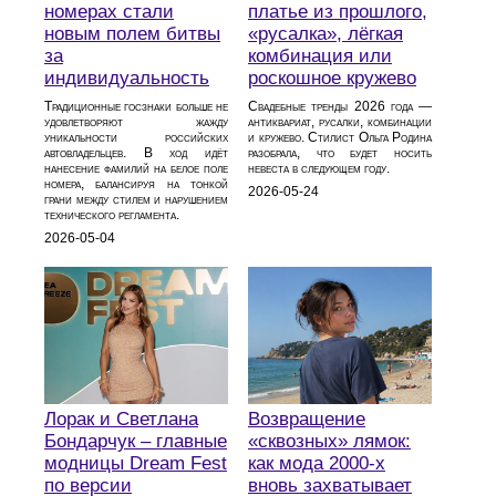
номерах стали
платье из прошлого,
новым полем битвы
«русалка», лёгкая
за
комбинация или
индивидуальность
роскошное кружево
Традиционные госзнаки больше не
Свадебные тренды 2026 года —
удовлетворяют жажду
антиквариат, русалки, комбинации
уникальности российских
и кружево. Стилист Ольга Родина
автовладельцев. В ход идёт
разобрала, что будет носить
нанесение фамилий на белое поле
невеста в следующем году.
номера, балансируя на тонкой
2026-05-24
грани между стилем и нарушением
технического регламента.
2026-05-04
Лорак и Светлана
Возвращение
Бондарчук – главные
«сквозных» лямок:
модницы Dream Fest
как мода 2000‑х
по версии
вновь захватывает