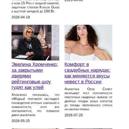
и nova 15 Pro с мощной камерой,
защитным стеклом Kunlun Glass
и быстрой зарядкой до 100 Вт.
2026-04-18
Эвелина Хромченко:
Комфорт в
за закрытыми
свадебных нарядах:
дверями
как меняются вкусы
рейтинговые шоу
невест в России
гудят как улей
Аналитика Ozon Селект
раскрывает рост популярности
Хромченко призналась, что
практичных свадебных образов: от
«Модный приговор» обсуждают
двойных продаж белых корсетов
руководители крупных компаний и
до трижды увеличенного спроса
знаменитости, хотя все
на каблуки‑рюмки.
притворяются, что телевизор
давно выключили.
2026-07-20
2026-05-25