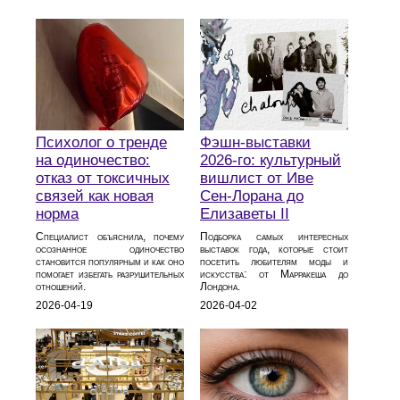
Психолог о тренде
Фэшн-выставки
на одиночество:
2026-го: культурный
отказ от токсичных
вишлист от Иве
связей как новая
Сен-Лорана до
норма
Елизаветы II
Специалист объяснила, почему
Подборка самых интересных
осознанное одиночество
выставок года, которые стоит
становится популярным и как оно
посетить любителям моды и
помогает избегать разрушительных
искусства: от Марракеша до
отношений.
Лондона.
2026-04-19
2026-04-02