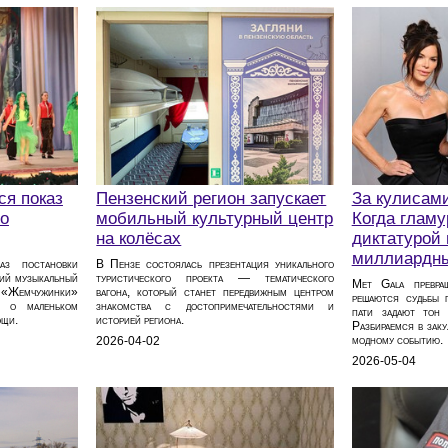
ся показ
Пензенский регион запускает
За кулисами
 о
мобильный культурный центр
Когда гламу
на колёсах
диктатурой 
миллиардн
аз постановки
В Пензе состоялась презентация уникального
кий музыкальный
туристического проекта — тематического
Met Gala превра
а «Жемчужинки»
вагона, который станет передвижным центром
решаются судьбы п
ю о маленьком
знакомства с достопримечательностями и
пати задают тон 
ощи.
историей региона.
Разбираемся в заку
модному событию.
2026-04-02
2026-05-04