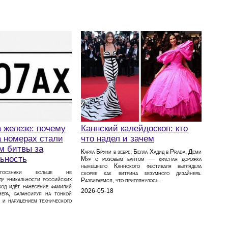
 железе: почему
Каннский калейдоскоп: кто
 номерах стали
что надел и зачем
м битвы за
Карла Бруни в зебре, Белла Хадид в Prada, Деми
ьность
Мур с розовым бантом — красная дорожка
нынешнего Каннского фестиваля выглядела
 госзнаки больше не
скорее как витрина безумного дизайнера.
ду уникальности российских
Разбираемся, что приглянулось.
 ход идёт нанесение фамилий
2026-05-18
ера, балансируя на тонкой
м и нарушением технического