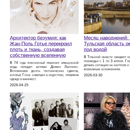
Архитектор безумия: как
Месяц наводнений: 
Жан-Поль Готье перекроил
Тульская область о
плоть и ткань, создавая
под водой
собственную вселенную
В Тульской области ожидают н
половодья с 1 по 3 апреля. Губ
В 74 года «несносный ребенок» французской
держать ситуацию на контроле и
моды передает штурвал Дюрану Лантинку.
возможным осложнениям.
Вспоминаем десять тектонических сдвигов,
которые Готье совершил в индустрии, превратив
2026-03-30
одежду в манифест.
2026-04-25