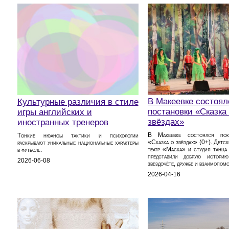
В Макеевке состоял
Культурные различия в стиле
постановки «Сказка
игры английских и
звёздах»
иностранных тренеров
В Макеевке состоялся пок
Тонкие нюансы тактики и психологии
«Сказка о звёздах» (0+). Детс
раскрывают уникальные национальные характеры
театр «Маска» и студия танц
в футболе.
представили добрую истори
2026-06-08
звездочёте, дружбе и взаимопом
2026-04-16