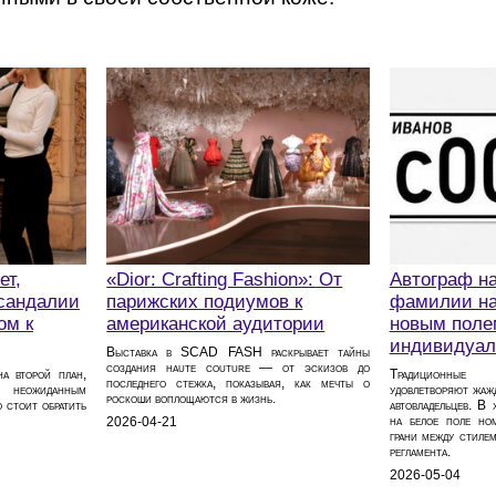
ет,
«Dior: Crafting Fashion»: От
Автограф на
 сандалии
парижских подиумов к
фамилии на
ом к
американской аудитории
новым поле
индивидуал
Выставка в SCAD FASH раскрывает тайны
создания haute couture — от эскизов до
а второй план,
Традиционные
последнего стежка, показывая, как мечты о
 неожиданным
удовлетворяют жаж
роскоши воплощаются в жизнь.
 стоит обратить
автовладельцев. В
на белое поле ном
2026-04-21
грани между стиле
регламента.
2026-05-04