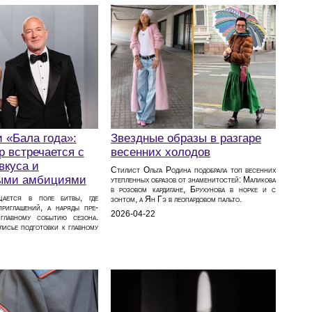
 «Бала года»:
Звездные образы в разгаре
р встречается с
весенних холодов
вкуса и
Стилист Ольга Родина подобрала топ весенних
ыми амбициями
утепленных образов от знаменитостей: Маликова
в розовом кардигане, Брухунова в норке и с
щается в поле битвы, где
зонтом, а Ян Гэ в леопардовом пальто.
риглашений, а наряды пре-
2026-04-22
главному событию сезона.
лисье подготовки к главному