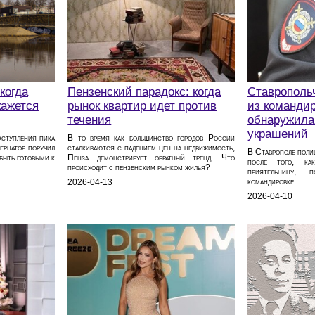
когда
Пензенский парадокс: когда
Ставрополь
кажется
рынок квартир идет против
из командир
течения
обнаружила
украшений
аступления пика
В то время как большинство городов России
ернатор поручил
сталкиваются с падением цен на недвижимость,
В Ставрополе полиц
 быть готовыми к
Пенза демонстрирует обратный тренд. Что
после того, ка
происходит с пензенским рынком жилья?
приятельницу,
командировке.
2026-04-13
2026-04-10