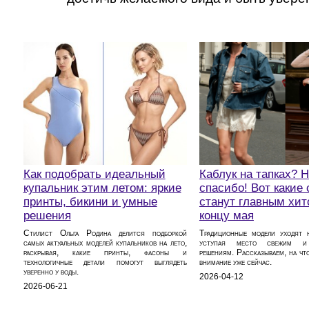
Как подобрать идеальный
Каблук на тапках? Н
купальник этим летом: яркие
спасибо! Вот какие
принты, бикини и умные
станут главным хит
решения
концу мая
Стилист Ольга Родина делится подборкой
Традиционные модели уходят н
самых актуальных моделей купальников на лето,
уступая место свежим и
раскрывая, какие принты, фасоны и
решениям. Рассказываем, на что
технологичные детали помогут выглядеть
внимание уже сейчас.
уверенно у воды.
2026-04-12
2026-06-21