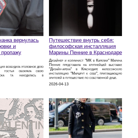
чанка вернулась
Путешествие внутрь себя:
овки и
философская инсталляция
 пропажу
Марины Пенние в Краснодаре
Дизайнер и колумнист "МК в Карелии" Марина
Пенние представила на крупнейшей выставке
ия возбудила уголовное дело
"Дизайн-арена" в Краснодаре философскую
к гостья обокрала свою
инсталляцию "Маршрут к себе", приглашающую
 пока та находилась в
зрителей в путешествие по собственной душе.
2026-04-13