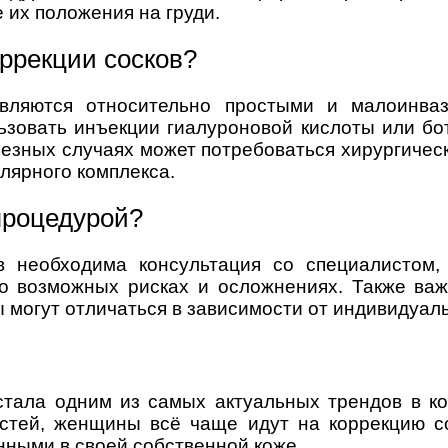
 их положения на груди.
оррекции сосков?
вляются относительно простыми и малоинва
ьзовать инъекции гиалуроновой кислоты или бо
езных случаях может потребоваться хирургическ
олярного комплекса.
процедурой?
в необходима консультация со специалистом, 
 о возможных рисках и осложнениях. Также ва
ы могут отличаться в зависимости от индивидуал
стала одним из самых актуальных трендов в ко
тей, женщины всё чаще идут на коррекцию со
нными в своей собственной коже.