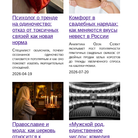
Психолог о тренде
Комфорт в
на одиночество:
свадебных нарядах:
отказ от токсичных
как меняются вкусы
связей как новая
невест в России
норма
Аналитика Ozon Селект
раскрывает рост популярности
Специалист объяснила, почему
практичных свадебных образов: от
осознанное одиночество
двойных продаж белых корсетов
становится популярным и как оно
до трижды увеличенного спроса
помогает избегать разрушительных
на каблуки‑рюмки.
отношений.
2026-07-20
2026-04-19
Православие и
«Мужской род,
мода: как церковь
единственное
относится к
число»: комедия