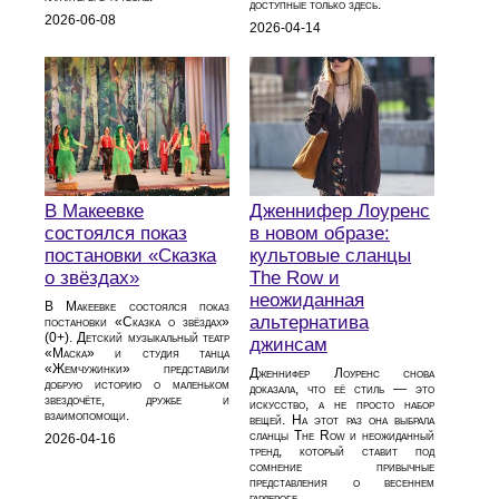
доступные только здесь.
2026-06-08
2026-04-14
В Макеевке
Дженнифер Лоуренс
состоялся показ
в новом образе:
постановки «Сказка
культовые сланцы
о звёздах»
The Row и
неожиданная
В Макеевке состоялся показ
альтернатива
постановки «Сказка о звёздах»
(0+). Детский музыкальный театр
джинсам
«Маска» и студия танца
«Жемчужинки» представили
Дженнифер Лоуренс снова
добрую историю о маленьком
доказала, что её стиль — это
звездочёте, дружбе и
искусство, а не просто набор
взаимопомощи.
вещей. На этот раз она выбрала
сланцы The Row и неожиданный
2026-04-16
тренд, который ставит под
сомнение привычные
представления о весеннем
гардеробе.