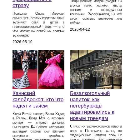
Традиционные модели уходят на
отраву
второй план, уступая место
свежим и неожиданным
Психолог Ольга Иванова
решениям. Рассказываем, на что
объясняет, почему родители сами
стоит обратить внимание уже
загоняют себя и детей в
сейчас.
профессиональный тупик — и о
2026-04-12
чём молчат на семейных советах
за ужином.
2026-05-10
Каннский
Безалкогольный
калейдоскоп: кто что
напиток: как
надел и зачем
петербуржцы
адаптировались к
Карла Бруни в зебре, Белла Хадид
новым трендам
в Prada, Деми Мур с розовым
бантом — красная дорожка
Спрос на безалкогольное пиво и
нынешнего Каннского фестиваля
вино в Петербурге растет, но
выглядела скорее как витрина
традиционные напитки пока не
безумного дизайнера.
сдают позиции. Как меняются
Разбираемся, что приглянулось.