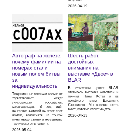
2026-04-19
Автограф на железе:
Шесть работ,
почему фамилии на
достойных
номерах стали
внимания на
новым полем битвы
выставке «Двое» в
за
BLAR
индивидуальность
В культурном центре BLAR
открылась выставка живописи и
Традиционные госзнаки больше не
графики Нины Котёл и ее
удовлетворяют жажду
покойного мужа Владимира
уникальности российских
Сальникова. Мы выбрали шесть
автовладельцев. В ход идёт
работ, которые стоит увидеть.
нанесение фамилий на белое поле
номера, балансируя на тонкой
2026-04-13
грани между стилем и нарушением
технического регламента.
2026-05-04