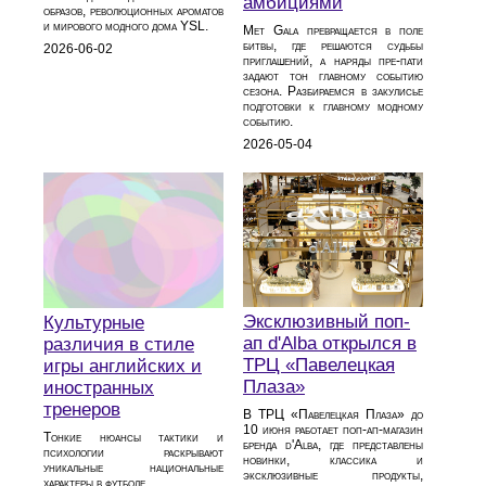
амбициями
образов, революционных ароматов
и мирового модного дома YSL.
Met Gala превращается в поле
битвы, где решаются судьбы
2026-06-02
приглашений, а наряды пре-пати
задают тон главному событию
сезона. Разбираемся в закулисье
подготовки к главному модному
событию.
2026-05-04
Эксклюзивный поп-
Культурные
ап d'Alba открылся в
различия в стиле
ТРЦ «Павелецкая
игры английских и
Плаза»
иностранных
тренеров
В ТРЦ «Павелецкая Плаза» до
10 июня работает поп-ап-магазин
Тонкие нюансы тактики и
бренда d'Alba, где представлены
психологии раскрывают
новинки, классика и
уникальные национальные
эксклюзивные продукты,
характеры в футболе.