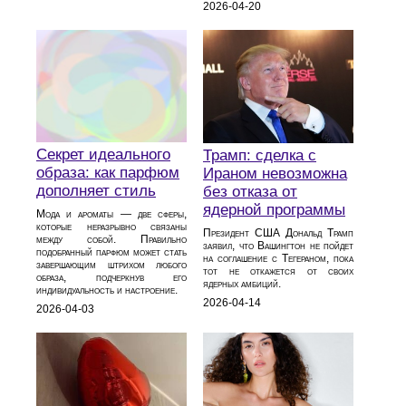
2026-04-20
Секрет идеального
Трамп: сделка с
образа: как парфюм
Ираном невозможна
дополняет стиль
без отказа от
ядерной программы
Мода и ароматы — две сферы,
которые неразрывно связаны
Президент США Дональд Трамп
между собой. Правильно
заявил, что Вашингтон не пойдет
подобранный парфюм может стать
на соглашение с Тегераном, пока
завершающим штрихом любого
тот не откажется от своих
образа, подчеркнув его
ядерных амбиций.
индивидуальность и настроение.
2026-04-14
2026-04-03