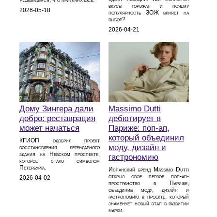
вкусы горожан и почему
2026-05-18
популярность ЗОЖ влияет на
выбор?
2026-04-21
Дому Зингера дали
Massimo Dutti
добро: реставрация
дебютирует в
может начаться
Париже: поп-ап,
который объединил
КГИОП одобрил проект
моду, дизайн и
восстановления легендарного
здания на Невском проспекте,
гастрономию
которое стало символом
Петербурга.
Испанский бренд Massimo Dutti
открыл свое первое поп-ап-
2026-04-02
пространство в Париже,
объединив моду, дизайн и
гастрономию в проекте, который
знаменует новый этап в развитии
марки.