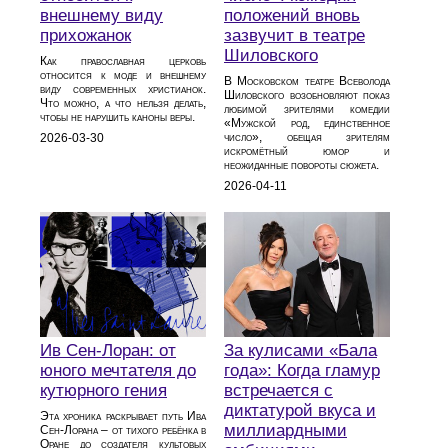
внешнему виду
положений вновь
прихожанок
зазвучит в театре
Шиловского
Как православная церковь
относится к моде и внешнему
В Московском театре Всеволода
виду современных христианок.
Шиловского возобновляют показ
Что можно, а что нельзя делать,
любимой зрителями комедии
чтобы не нарушить каноны веры.
«Мужской род, единственное
число», обещая зрителям
2026-03-30
искромётный юмор и
неожиданные повороты сюжета.
2026-04-11
Ив Сен-Лоран: от
За кулисами «Бала
юного мечтателя до
года»: Когда гламур
кутюрного гения
встречается с
диктатурой вкуса и
Эта хроника раскрывает путь Ива
миллиардными
Сен-Лорана – от тихого ребёнка в
Оране до создателя культовых