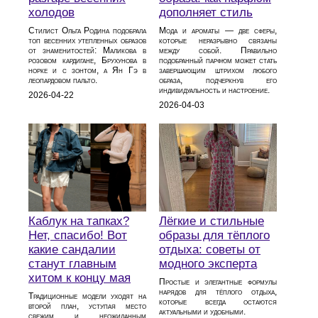
дополняет стиль
холодов
Мода и ароматы — две сферы,
Стилист Ольга Родина подобрала
которые неразрывно связаны
топ весенних утепленных образов
между собой. Правильно
от знаменитостей: Маликова в
подобранный парфюм может стать
розовом кардигане, Брухунова в
завершающим штрихом любого
норке и с зонтом, а Ян Гэ в
образа, подчеркнув его
леопардовом пальто.
индивидуальность и настроение.
2026-04-22
2026-04-03
Каблук на тапках?
Лёгкие и стильные
Нет, спасибо! Вот
образы для тёплого
какие сандалии
отдыха: советы от
станут главным
модного эксперта
хитом к концу мая
Простые и элегантные формулы
нарядов для тёплого отдыха,
Традиционные модели уходят на
которые всегда остаются
второй план, уступая место
актуальными и удобными.
свежим и неожиданным