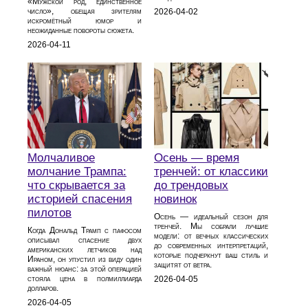
«Мужской род, единственное
число», обещая зрителям
2026-04-02
искромётный юмор и
неожиданные повороты сюжета.
2026-04-11
Молчаливое
Осень — время
молчание Трампа:
тренчей: от классики
что скрывается за
до трендовых
историей спасения
новинок
пилотов
Осень — идеальный сезон для
тренчей. Мы собрали лучшие
Когда Дональд Трамп с пафосом
модели: от вечных классических
описывал спасение двух
до современных интерпретаций,
американских летчиков над
которые подчеркнут ваш стиль и
Ираном, он упустил из виду один
защитят от ветра.
важный нюанс: за этой операцией
стояла цена в полмиллиарда
2026-04-05
долларов.
2026-04-05