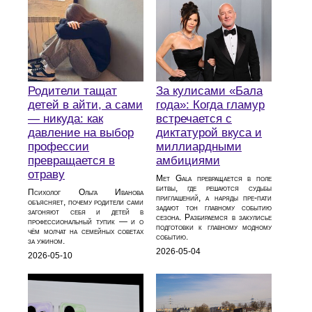
Родители тащат
За кулисами «Бала
детей в айти, а сами
года»: Когда гламур
— никуда: как
встречается с
давление на выбор
диктатурой вкуса и
профессии
миллиардными
превращается в
амбициями
отраву
Met Gala превращается в поле
битвы, где решаются судьбы
Психолог Ольга Иванова
приглашений, а наряды пре-пати
объясняет, почему родители сами
задают тон главному событию
загоняют себя и детей в
сезона. Разбираемся в закулисье
профессиональный тупик — и о
подготовки к главному модному
чём молчат на семейных советах
событию.
за ужином.
2026-05-04
2026-05-10