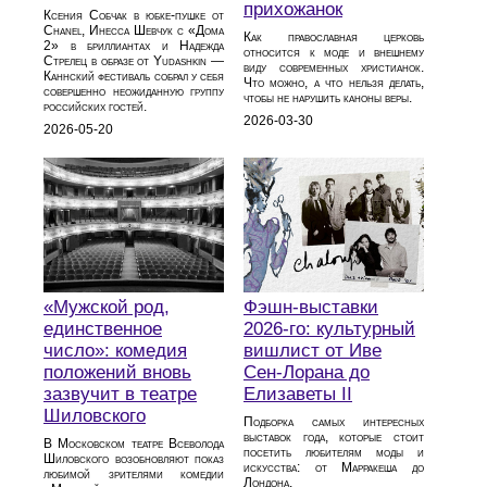
прихожанок
Ксения Собчак в юбке-пушке от
Chanel, Инесса Шевчук с «Дома
Как православная церковь
2» в бриллиантах и Надежда
относится к моде и внешнему
Стрелец в образе от Yudashkin —
виду современных христианок.
Каннский фестиваль собрал у себя
Что можно, а что нельзя делать,
совершенно неожиданную группу
чтобы не нарушить каноны веры.
российских гостей.
2026-03-30
2026-05-20
«Мужской род,
Фэшн-выставки
единственное
2026-го: культурный
число»: комедия
вишлист от Иве
положений вновь
Сен-Лорана до
зазвучит в театре
Елизаветы II
Шиловского
Подборка самых интересных
выставок года, которые стоит
В Московском театре Всеволода
посетить любителям моды и
Шиловского возобновляют показ
искусства: от Марракеша до
любимой зрителями комедии
Лондона.