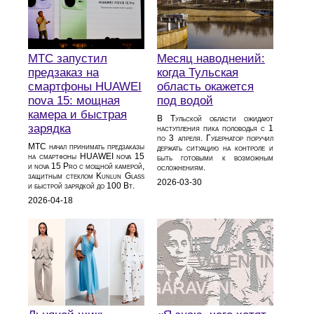
МТС запустил
Месяц наводнений:
предзаказ на
когда Тульская
смартфоны HUAWEI
область окажется
nova 15: мощная
под водой
камера и быстрая
В Тульской области ожидают
зарядка
наступления пика половодья с 1
по 3 апреля. Губернатор поручил
МТС начал принимать предзаказы
держать ситуацию на контроле и
на смартфоны HUAWEI nova 15
быть готовыми к возможным
и nova 15 Pro с мощной камерой,
осложнениям.
защитным стеклом Kunlun Glass
2026-03-30
и быстрой зарядкой до 100 Вт.
2026-04-18