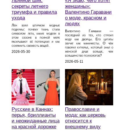
Льняной шик:
«Я знаю, чего хотят
секреты летнего
женщины»:
триумфа и правила
Валентино Гаравани
ухода
о моде, красном и
людях
Лён взял штурмом модные
подиумы: почему ткань стала
Валентино Гаравани —
символом лета, какие модели в
последний из тех, кто строил
этом сезоне в полной мере
моду как дворцы. Его цитаты
раскрывают её потенциал и как
звучат как манифесты. О чём
сохранить свежесть вещей.
говорил кутюрье, который знал о
женской душе больше, чем
2026-05-30
большинство психологов?
2026-05-11
Русские в Каннах:
Православие и
перья, бриллианты
мода: как церковь
и неожиданные лица
относится к
на красной дорожке
внешнему виду