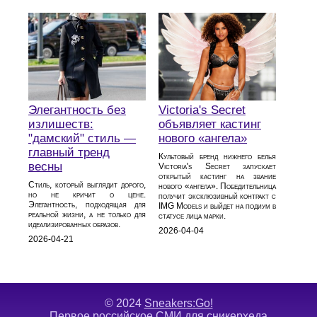
Элегантность без
Victoria's Secret
излишеств:
объявляет кастинг
"дамский" стиль —
нового «ангела»
главный тренд
Культовый бренд нижнего белья
весны
Victoria's Secret запускает
открытый кастинг на звание
Стиль, который выглядит дорого,
нового «ангела». Победительница
но не кричит о цене.
получит эксклюзивный контракт с
Элегантность, подходящая для
IMG Models и выйдет на подиум в
реальной жизни, а не только для
статусе лица марки.
идеализированных образов.
2026-04-04
2026-04-21
© 2024
Sneakers:Go!
Первое российское СМИ для сникерхеда