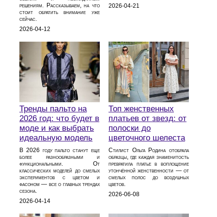
решениям. Рассказываем, на что
2026-04-21
стоит обратить внимание уже
сейчас.
2026-04-12
Тренды пальто на
Топ женственных
2026 год: что будет в
платьев от звезд: от
моде и как выбрать
полоски до
идеальную модель
цветочного шелеста
В 2026 году пальто станут еще
Стилист Ольга Родина отобрала
более разнообразными и
образцы, где каждая знаменитость
функциональными. От
превратила платье в воплощение
классических моделей до смелых
утончённой женственности — от
экспериментов с цветом и
смелых полос до воздушных
фасоном — все о главных трендах
цветов.
сезона.
2026-06-08
2026-04-14