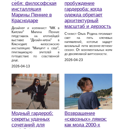
себя: философская
пробуждение
инсталляция
гардероба: когда
Марины Пенние в
одежда обретает
Краснодаре
архитектурный
масштаб и дерзость
Дизайнер и колумнист "МК в
Карелии" Марина Пенние
Стилист Ольга Родина проливает
представила на крупнейшей
свет на пять ключевых
выставке "Дизайн-арена" в
направлений, которые зададут
Краснодаре философскую
визуальный ритм весенне-летнему
инсталляцию "Маршрут к себе",
сезону. От монументальных форм
приглашающую зрителей в
до декоративной виртуозности.
путешествие по собственной
2026-04-23
душе.
2026-04-13
Модный гардероб:
Возвращение
секреты удачных
«сквозных» лямок:
сочетаний для
как мода 2000‑х