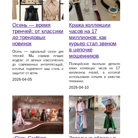
Осень — время
Кража коллекции
тренчей: от классики
часов на 17
до трендовых
миллионов: как
новинок
курьер стал звеном
в цепочке
Осень — идеальный сезон для
мошенников
тренчей. Мы собрали лучшие
модели: от вечных классических
Полицейские раскрыли дерзкую
до современных интерпретаций,
кражу коллекции часов на 17
которые подчеркнут ваш стиль и
миллионов рублей, в которой
защитят от ветра.
использовали курьера в качестве
2026-04-05
приманки.
2026-04-10