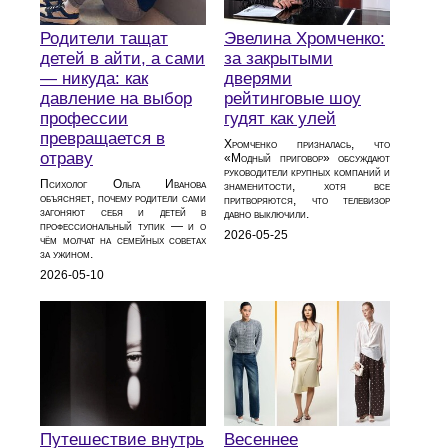
Родители тащат
Эвелина Хромченко:
детей в айти, а сами
за закрытыми
— никуда: как
дверями
давление на выбор
рейтинговые шоу
профессии
гудят как улей
превращается в
Хромченко призналась, что
отраву
«Модный приговор» обсуждают
руководители крупных компаний и
Психолог Ольга Иванова
знаменитости, хотя все
объясняет, почему родители сами
притворяются, что телевизор
загоняют себя и детей в
давно выключили.
профессиональный тупик — и о
2026-05-25
чём молчат на семейных советах
за ужином.
2026-05-10
Путешествие внутрь
Весеннее