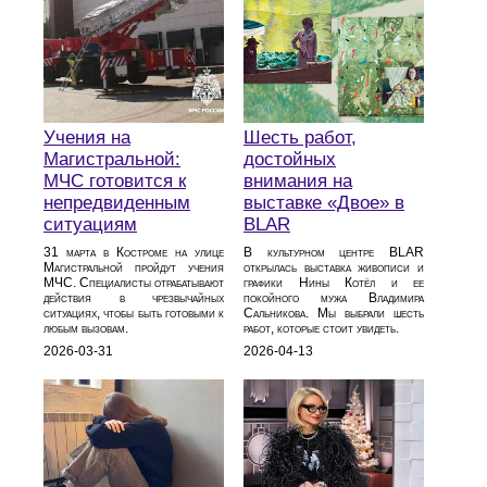
Учения на
Шесть работ,
Магистральной:
достойных
МЧС готовится к
внимания на
непредвиденным
выставке «Двое» в
ситуациям
BLAR
31 марта в Костроме на улице
В культурном центре BLAR
Магистральной пройдут учения
открылась выставка живописи и
МЧС. Специалисты отрабатывают
графики Нины Котёл и ее
действия в чрезвычайных
покойного мужа Владимира
ситуациях, чтобы быть готовыми к
Сальникова. Мы выбрали шесть
любым вызовам.
работ, которые стоит увидеть.
2026-03-31
2026-04-13