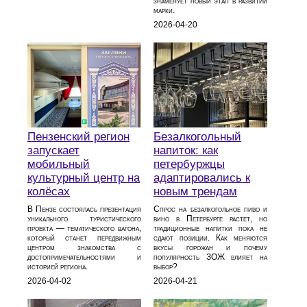
знаменует новый этап в развитии
марки.
2026-04-20
Пензенский регион
Безалкогольный
запускает
напиток: как
мобильный
петербуржцы
культурный центр на
адаптировались к
колёсах
новым трендам
В Пензе состоялась презентация
Спрос на безалкогольное пиво и
уникального туристического
вино в Петербурге растет, но
проекта — тематического вагона,
традиционные напитки пока не
который станет передвижным
сдают позиции. Как меняются
центром знакомства с
вкусы горожан и почему
достопримечательностями и
популярность ЗОЖ влияет на
историей региона.
выбор?
2026-04-02
2026-04-21