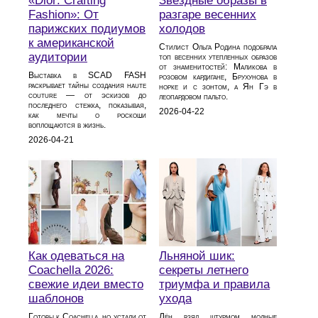
«Dior: Crafting
Звездные образы в
Fashion»: От
разгаре весенних
парижских подиумов
холодов
к американской
Стилист Ольга Родина подобрала
аудитории
топ весенних утепленных образов
от знаменитостей: Маликова в
Выставка в SCAD FASH
розовом кардигане, Брухунова в
раскрывает тайны создания haute
норке и с зонтом, а Ян Гэ в
couture — от эскизов до
леопардовом пальто.
последнего стежка, показывая,
2026-04-22
как мечты о роскоши
воплощаются в жизнь.
2026-04-21
Как одеваться на
Льняной шик:
Coachella 2026:
секреты летнего
свежие идеи вместо
триумфа и правила
шаблонов
ухода
Готовы к Coachella, но устали от
Лён взял штурмом модные