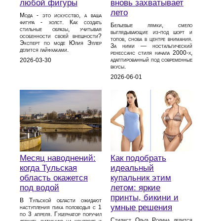
любой фигуры
вновь захватывает
лето
Мода - это искусство, а ваша
фигура - холст. Как создать
Бельевые лямки, смело
стильные образы, учитывая
выглядывающие из‑под шорт и
особенности своей внешности?
топов, снова в центре внимания.
Эксперт по моде Юлия Эллер
За ними — ностальгический
делится лайфхаками.
ренессанс стиля начала 2000‑х,
адаптированный под современные
2026-03-30
вкусы.
2026-06-01
Месяц наводнений:
Как подобрать
когда Тульская
идеальный
область окажется
купальник этим
под водой
летом: яркие
принты, бикини и
В Тульской области ожидают
умные решения
наступления пика половодья с 1
по 3 апреля. Губернатор поручил
Стилист Ольга Родина делится
держать ситуацию на контроле и