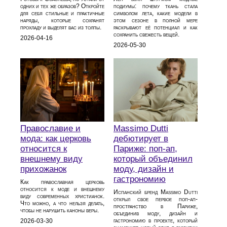
одних и тех же образов? Откройте
подиумы: почему ткань стала
для себя стильные и практичные
символом лета, какие модели в
наряды, которые сохранят
этом сезоне в полной мере
прохладу и выделят вас из толпы.
раскрывают её потенциал и как
сохранить свежесть вещей.
2026-04-16
2026-05-30
Православие и
Massimo Dutti
мода: как церковь
дебютирует в
относится к
Париже: поп-ап,
внешнему виду
который объединил
прихожанок
моду, дизайн и
гастрономию
Как православная церковь
относится к моде и внешнему
Испанский бренд Massimo Dutti
виду современных христианок.
открыл свое первое поп-ап-
Что можно, а что нельзя делать,
пространство в Париже,
чтобы не нарушить каноны веры.
объединив моду, дизайн и
гастрономию в проекте, который
2026-03-30