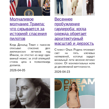
Молчаливое
Весеннее
молчание Трампа:
пробуждение
что скрывается за
гардероба: когда
историей спасения
одежда обретает
пилотов
архитектурный
масштаб и дерзость
Когда Дональд Трамп с пафосом
описывал спасение двух
Стилист Ольга Родина проливает
американских летчиков над
свет на пять ключевых
Ираном, он упустил из виду один
направлений, которые зададут
важный нюанс: за этой операцией
визуальный ритм весенне-летнему
стояла цена в полмиллиарда
сезону. От монументальных форм
долларов.
до декоративной виртуозности.
2026-04-05
2026-04-23