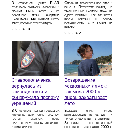
В культурном центре BLAR
Спрос на безалкогольное пиво и
открылась выставка живописи и
вино в Петербурге растет, но
графики Нины Котёл и ее
традиционные напитки пока не
покойного мужа Владимира
сдают позиции. Как меняются
Сальникова. Мы выбрали шесть
вкусы горожан и почему
работ, которые стоит увидеть.
популярность ЗОЖ влияет на
выбор?
2026-04-13
2026-04-21
Ставропольчанка
Возвращение
вернулась из
«сквозных» лямок:
командировки и
как мода 2000‑х
обнаружила пропажу
вновь захватывает
украшений
лето
В Ставрополе полиция возбудила
Бельевые лямки, смело
уголовное дело после того, как
выглядывающие из‑под шорт и
гостья обокрала свою
топов, снова в центре внимания.
приятельницу, пока та находилась
За ними — ностальгический
в командировке.
ренессанс стиля начала 2000‑х,