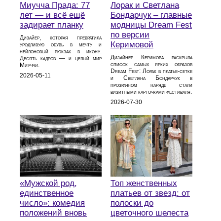
Миучча Прада: 77
Лорак и Светлана
лет — и всё ещё
Бондарчук – главные
задирает планку
модницы Dream Fest
по версии
Дизайер, которая превратила
Керимовой
уродливую обувь в мечту и
нейлоновый рюкзак в икону.
Дизайнер Керимова раскрыла
Десять кадров — и целый мир
список самых ярких образов
Миуччи.
Dream Fest: Лорак в платье‑сетке
2026-05-11
и Светлана Бондарчук в
прозрачном наряде стали
визитными карточками фестиваля.
2026-07-30
«Мужской род,
Топ женственных
единственное
платьев от звезд: от
число»: комедия
полоски до
положений вновь
цветочного шелеста