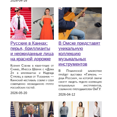
2026-04-16
Русские в Каннах:
В Омске представят
перья, бриллианты
уникальную
и неожиданные лица
коллекцию
на красной дорожке
музыкальных
инструментов
Ксения Собчак в юбке-пушке от
Chanel, Инесса Шевчук с «Дома
В Пушкинской библиотеке
2» в бриллиантах и Надежда
пройдет выставка «Гармонь —
Стрелец в образе от Yudashkin —
душа России», на которой омичи
Каннский фестиваль собрал у себя
смогут увидеть редкую коллекцию
совершенно неожиданную группу
музыкальных инструментов,
российских гостей.
собранную преподавателем ОмГУ.
2026-05-20
2026-04-12