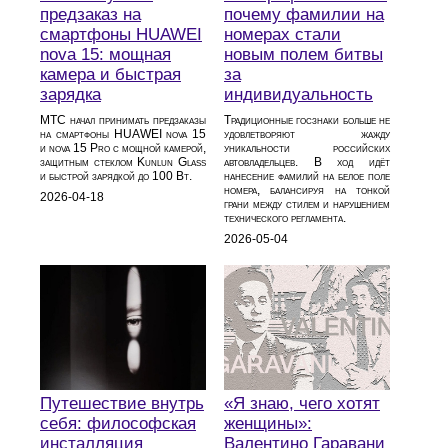
предзаказ на
почему фамилии на
смартфоны HUAWEI
номерах стали
nova 15: мощная
новым полем битвы
камера и быстрая
за
зарядка
индивидуальность
МТС начал принимать предзаказы
Традиционные госзнаки больше не
на смартфоны HUAWEI nova 15
удовлетворяют жажду
и nova 15 Pro с мощной камерой,
уникальности российских
защитным стеклом Kunlun Glass
автовладельцев. В ход идёт
и быстрой зарядкой до 100 Вт.
нанесение фамилий на белое поле
номера, балансируя на тонкой
2026-04-18
грани между стилем и нарушением
технического регламента.
2026-05-04
Путешествие внутрь
«Я знаю, чего хотят
себя: философская
женщины»:
инсталляция
Валентино Гаравани