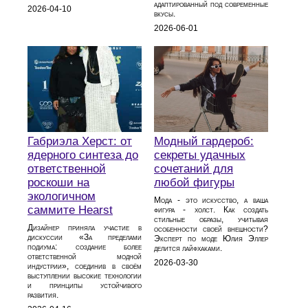
адаптированный под современные
2026-04-10
вкусы.
2026-06-01
Габриэла Херст: от
Модный гардероб:
ядерного синтеза до
секреты удачных
ответственной
сочетаний для
роскоши на
любой фигуры
экологичном
Мода - это искусство, а ваша
саммите Hearst
фигура - холст. Как создать
стильные образы, учитывая
Дизайнер приняла участие в
особенности своей внешности?
дискуссии «За пределами
Эксперт по моде Юлия Эллер
подиума: создание более
делится лайфхаками.
ответственной модной
2026-03-30
индустрии», соединив в своём
выступлении высокие технологии
и принципы устойчивого
развития.