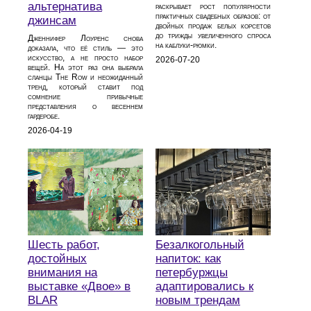
альтернатива
раскрывает рост популярности
практичных свадебных образов: от
джинсам
двойных продаж белых корсетов
до трижды увеличенного спроса
Дженнифер Лоуренс снова
на каблуки‑рюмки.
доказала, что её стиль — это
искусство, а не просто набор
2026-07-20
вещей. На этот раз она выбрала
сланцы The Row и неожиданный
тренд, который ставит под
сомнение привычные
представления о весеннем
гардеробе.
2026-04-19
Шесть работ,
Безалкогольный
достойных
напиток: как
внимания на
петербуржцы
выставке «Двое» в
адаптировались к
BLAR
новым трендам