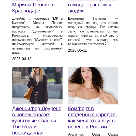
Марины Пенние в
о моде, красном и
Краснодаре
людях
Дизайнер и колумнист "МК в
Валентино Гаравани —
Карелии" Марина Пенние
последний из тех, кто строил
представила на крупнейшей
моду как дворцы. Его цитаты
выставке "Дизайн-арена" в
звучат как манифесты. О чём
Краснодаре философскую
говорил кутюрье, который знал о
инсталляцию "Маршрут к себе",
женской душе больше, чем
приглашающую зрителей в
большинство психологов?
путешествие по собственной
2026-05-11
душе.
2026-04-13
Дженнифер Лоуренс
Комфорт в
в новом образе:
свадебных нарядах:
культовые сланцы
как меняются вкусы
The Row и
невест в России
неожиданная
Аналитика Ozon Селект