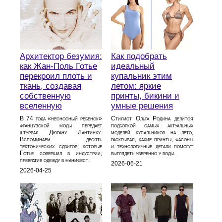
Архитектор безумия:
Как подобрать
как Жан-Поль Готье
идеальный
перекроил плоть и
купальник этим
ткань, создавая
летом: яркие
собственную
принты, бикини и
вселенную
умные решения
В 74 года «несносный ребенок»
Стилист Ольга Родина делится
французской моды передает
подборкой самых актуальных
штурвал Дюрану Лантинку.
моделей купальников на лето,
Вспоминаем десять
раскрывая, какие принты, фасоны
тектонических сдвигов, которые
и технологичные детали помогут
Готье совершил в индустрии,
выглядеть уверенно у воды.
превратив одежду в манифест.
2026-06-21
2026-04-25