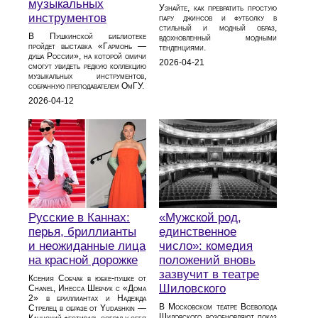
музыкальных
Узнайте, как превратить простую
инструментов
пару джинсов и футболку в
стильный и модный образ,
В Пушкинской библиотеке
вдохновленный модными
пройдет выставка «Гармонь —
тенденциями.
душа России», на которой омичи
2026-04-21
смогут увидеть редкую коллекцию
музыкальных инструментов,
собранную преподавателем ОмГУ.
2026-04-12
Русские в Каннах:
«Мужской род,
перья, бриллианты
единственное
и неожиданные лица
число»: комедия
на красной дорожке
положений вновь
зазвучит в театре
Ксения Собчак в юбке-пушке от
Шиловского
Chanel, Инесса Шевчук с «Дома
2» в бриллиантах и Надежда
В Московском театре Всеволода
Стрелец в образе от Yudashkin —
Шиловского возобновляют показ
Каннский фестиваль собрал у себя