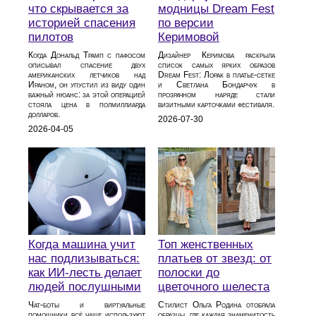
что скрывается за
модницы Dream Fest
историей спасения
по версии
пилотов
Керимовой
Когда Дональд Трамп с пафосом
Дизайнер Керимова раскрыла
описывал спасение двух
список самых ярких образов
американских летчиков над
Dream Fest: Лорак в платье‑сетке
Ираном, он упустил из виду один
и Светлана Бондарчук в
важный нюанс: за этой операцией
прозрачном наряде стали
стояла цена в полмиллиарда
визитными карточками фестиваля.
долларов.
2026-07-30
2026-04-05
Когда машина учит
Топ женственных
нас подлизываться:
платьев от звезд: от
как ИИ-лесть делает
полоски до
людей послушными
цветочного шелеста
Чат-боты и виртуальные
Стилист Ольга Родина отобрала
помощники всё чаще используют
образцы, где каждая знаменитость