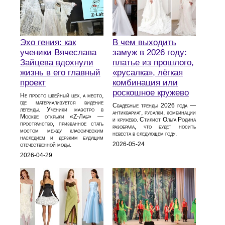
Эхо гения: как
В чем выходить
ученики Вячеслава
замуж в 2026 году:
Зайцева вдохнули
платье из прошлого,
жизнь в его главный
«русалка», лёгкая
проект
комбинация или
роскошное кружево
Не просто швейный цех, а место,
где материализуется видение
Свадебные тренды 2026 года —
легенды. Ученики маэстро в
антиквариат, русалки, комбинации
Москве открыли «Z-Лаб» —
и кружево. Стилист Ольга Родина
пространство, призванное стать
разобрала, что будет носить
мостом между классическим
невеста в следующем году.
наследием и дерзким будущим
2026-05-24
отечественной моды.
2026-04-29