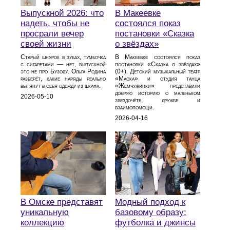
Выпускной 2026: что
В Макеевке
надеть, чтобы не
состоялся показ
просрали вечер
постановки «Сказка
своей жизни
о звёздах»
Старый шнурок в зубах, тумбочка
В Макеевке состоялся показ
с сигаретами — нет, выпускной
постановки «Сказка о звёздах»
это не про Бузову. Ольга Родина
(0+). Детский музыкальный театр
разберёт, какие наряды реально
«Маска» и студия танца
вытянут в себя одежду из шкафа.
«Жемчужинки» представили
добрую историю о маленьком
2026-05-10
звездочёте, дружбе и
взаимопомощи.
2026-04-16
В Омске представят
Модный подход к
уникальную
базовому образу:
коллекцию
футболка и джинсы