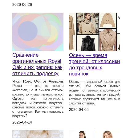
2026-06-26
Сравнение
Осень — время
оригинальных Royal
тренчей: от классики
Oak и их реплик: как
до трендовых
отличить подделку
новинок
Часы Royal Oak от Audemars
Осень — идеальный сезон для
Piguet — это не просто
тренчей. Мы собрали лучшие
аксессуар, но и символ статуса,
модели: от вечных классических
мастерства и безупречного вкуса.
до современных интерпретаций,
Однако их популярность
которые подчеркнут ваш стиль и
породила множество подделок,
защитят от ветра.
которые порой сложно отличить
2026-04-05
от оригинала. Как же распознать
подделку?
2026-04-14