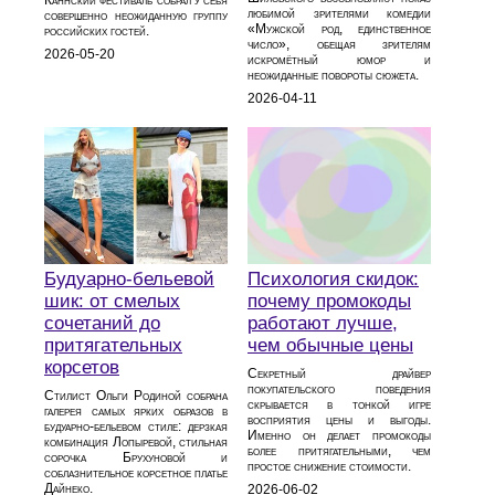
любимой зрителями комедии
совершенно неожиданную группу
«Мужской род, единственное
российских гостей.
число», обещая зрителям
2026-05-20
искромётный юмор и
неожиданные повороты сюжета.
2026-04-11
Психология скидок:
Будуарно‑бельевой
почему промокоды
шик: от смелых
работают лучше,
сочетаний до
чем обычные цены
притягательных
корсетов
Секретный драйвер
покупательского поведения
Стилист Ольги Родиной собрана
скрывается в тонкой игре
галерея самых ярких образов в
восприятия цены и выгоды.
будуарно‑бельевом стиле: дерзкая
Именно он делает промокоды
комбинация Лопыревой, стильная
более притягательными, чем
сорочка Брухуновой и
простое снижение стоимости.
соблазнительное корсетное платье
Дайнеко.
2026-06-02