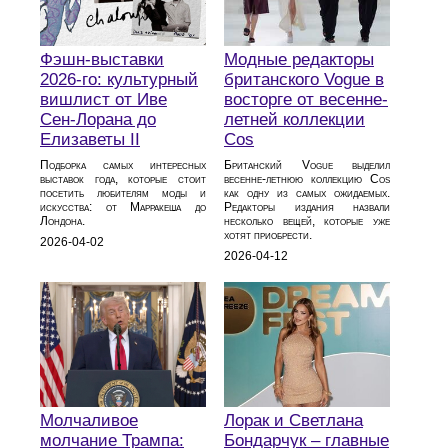
Фэшн-выставки
Модные редакторы
2026-го: культурный
британского Vogue в
вишлист от Иве
восторге от весенне-
Сен-Лорана до
летней коллекции
Елизаветы II
Cos
Подборка самых интересных
Британский Vogue выделил
выставок года, которые стоит
весенне-летнюю коллекцию Cos
посетить любителям моды и
как одну из самых ожидаемых.
искусства: от Марракеша до
Редакторы издания назвали
Лондона.
несколько вещей, которые уже
хотят приобрести.
2026-04-02
2026-04-12
Молчаливое
Лорак и Светлана
молчание Трампа:
Бондарчук – главные