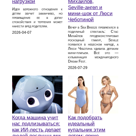
нагрузкой
Михайлов,
Seville‑ангел и
Идея бережного отношения к
мини‑шок от Люси
детям звучит заманчиво, но
превращение ее в догму
Чеботиной
спокойствия и терпения может
нанести вред родителям.
Вечер в Sea Breeze превратился в
подиумный спектакль: Стас
2026-04-07
Михайлов продемонстрировал
роскошный гламур, Seville
появился в небесном наряде, а
Люси Чеботина удивила дерзким
мини‑платьем. Всё это —
кульминация международного
Dream Fest.
2026-07-29
Когда машина учит
Как подобрать
нас подлизываться:
идеальный
как ИИ-лесть делает
купальник этим
людей послушными
летом: яркие