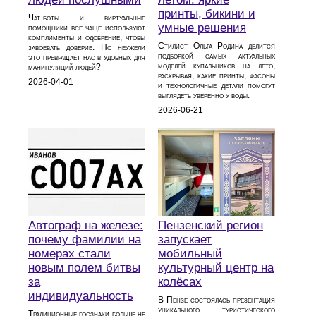
принты, бикини и
Чат-боты и виртуальные
умные решения
помощники всё чаще используют
комплименты и одобрение, чтобы
Стилист Ольга Родина делится
завоевать доверие. Но неужели
подборкой самых актуальных
это превращает нас в удобных для
моделей купальников на лето,
манипуляций людей?
раскрывая, какие принты, фасоны
2026-04-01
и технологичные детали помогут
выглядеть уверенно у воды.
2026-06-21
Автограф на железе:
Пензенский регион
почему фамилии на
запускает
номерах стали
мобильный
новым полем битвы
культурный центр на
за
колёсах
индивидуальность
В Пензе состоялась презентация
уникального туристического
Традиционные госзнаки больше не