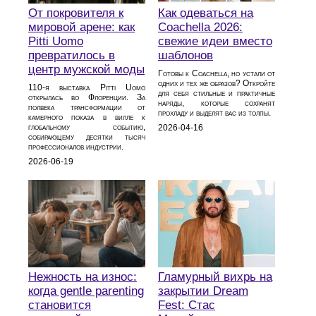
От покровителя к
Как одеваться на
мировой арене: как
Coachella 2026:
Pitti Uomo
свежие идеи вместо
превратилось в
шаблонов
центр мужской моды
Готовы к Coachella, но устали от
одних и тех же образов? Откройте
110‑я выставка Pitti Uomo
для себя стильные и практичные
открылась во Флоренции. За
наряды, которые сохранят
полвека трансформации от
прохладу и выделят вас из толпы.
камерного показа в вилле к
глобальному событию,
2026-04-16
собирающему десятки тысяч
профессионалов индустрии.
2026-06-19
Нежность на износ:
Гламурный вихрь на
когда gentle parenting
закрытии Dream
становится
Fest: Стас