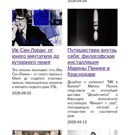
2026-04-04
Ив Сен-Лоран: от
Путешествие внутрь
юного мечтателя до
себя: философская
кутюрного гения
инсталляция
Марины Пенние в
Эта хроника раскрывает путь Ива
Краснодаре
Сен-Лорана – от тихого ребёнка в
Оране до создателя культовых
Дизайнер и колумнист "МК в
образов, революционных ароматов
Карелии" Марина Пенние
и мирового модного дома YSL.
представила на крупнейшей
2026-06-02
выставке "Дизайн-арена" в
Краснодаре философскую
инсталляцию "Маршрут к себе",
приглашающую зрителей в
путешествие по собственной
душе.
2026-04-13