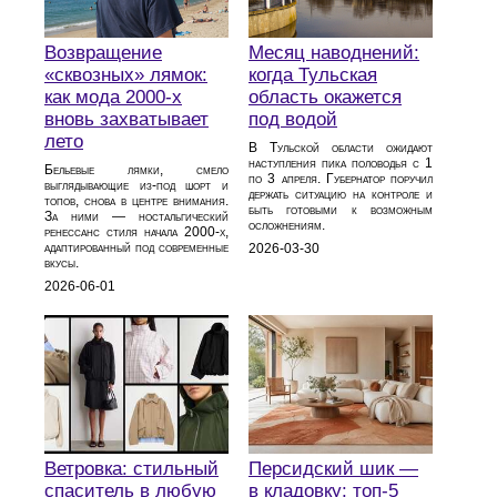
Возвращение
Месяц наводнений:
«сквозных» лямок:
когда Тульская
как мода 2000‑х
область окажется
вновь захватывает
под водой
лето
В Тульской области ожидают
наступления пика половодья с 1
Бельевые лямки, смело
по 3 апреля. Губернатор поручил
выглядывающие из‑под шорт и
держать ситуацию на контроле и
топов, снова в центре внимания.
быть готовыми к возможным
За ними — ностальгический
осложнениям.
ренессанс стиля начала 2000‑х,
адаптированный под современные
2026-03-30
вкусы.
2026-06-01
Ветровка: стильный
Персидский шик —
спаситель в любую
в кладовку: топ-5