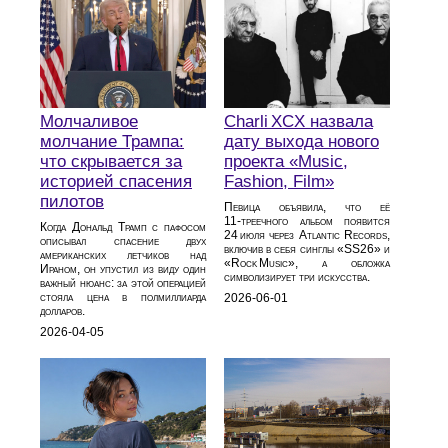
Молчаливое
Charli XCX назвала
молчание Трампа:
дату выхода нового
что скрывается за
проекта «Music,
историей спасения
Fashion, Film»
пилотов
Певица объявила, что её
11‑треечного альбом появится
Когда Дональд Трамп с пафосом
24 июля через Atlantic Records,
описывал спасение двух
включив в себя синглы «SS26» и
американских летчиков над
«Rock Music», а обложка
Ираном, он упустил из виду один
символизирует три искусства.
важный нюанс: за этой операцией
стояла цена в полмиллиарда
2026-06-01
долларов.
2026-04-05