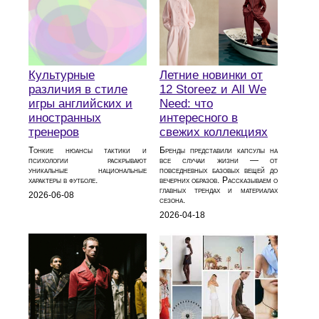
Летние новинки от
Культурные
12 Storeez и All We
различия в стиле
Need: что
игры английских и
интересного в
иностранных
свежих коллекциях
тренеров
Бренды представили капсулы на
Тонкие нюансы тактики и
все случаи жизни — от
психологии раскрывают
повседневных базовых вещей до
уникальные национальные
вечерних образов. Рассказываем о
характеры в футболе.
главных трендах и материалах
2026-06-08
сезона.
2026-04-18