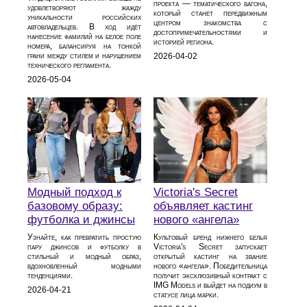
проекта — тематического вагона,
удовлетворяют жажду
который станет передвижным
уникальности российских
центром знакомства с
автовладельцев. В ход идёт
достопримечательностями и
нанесение фамилий на белое поле
историей региона.
номера, балансируя на тонкой
грани между стилем и нарушением
2026-04-02
технического регламента.
2026-05-04
Модный подход к
Victoria's Secret
базовому образу:
объявляет кастинг
футболка и джинсы
нового «ангела»
Узнайте, как превратить простую
Культовый бренд нижнего белья
пару джинсов и футболку в
Victoria's Secret запускает
стильный и модный образ,
открытый кастинг на звание
вдохновленный модными
нового «ангела». Победительница
тенденциями.
получит эксклюзивный контракт с
IMG Models и выйдет на подиум в
2026-04-21
статусе лица марки.