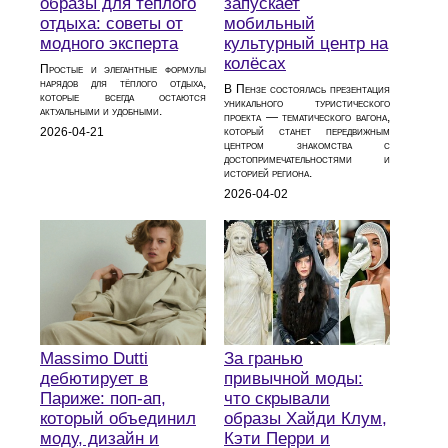
образы для тёплого
запускает
отдыха: советы от
мобильный
модного эксперта
культурный центр на
колёсах
Простые и элегантные формулы
нарядов для тёплого отдыха,
В Пензе состоялась презентация
которые всегда остаются
уникального туристического
актуальными и удобными.
проекта — тематического вагона,
который станет передвижным
2026-04-21
центром знакомства с
достопримечательностями и
историей региона.
2026-04-02
Massimo Dutti
За гранью
дебютирует в
привычной моды:
Париже: поп-ап,
что скрывали
который объединил
образы Хайди Клум,
моду, дизайн и
Кэти Перри и