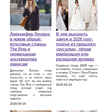
Дженнифер Лоуренс
В чем выходить
в новом образе:
замуж в 2026 году:
культовые сланцы
платье из прошлого,
The Row и
«русалка», лёгкая
неожиданная
комбинация или
альтернатива
роскошное кружево
джинсам
Свадебные тренды 2026 года —
антиквариат, русалки, комбинации
Дженнифер Лоуренс снова
и кружево. Стилист Ольга Родина
доказала, что её стиль — это
разобрала, что будет носить
искусство, а не просто набор
невеста в следующем году.
вещей. На этот раз она выбрала
сланцы The Row и неожиданный
2026-05-24
тренд, который ставит под
сомнение привычные
представления о весеннем
гардеробе.
2026-04-19