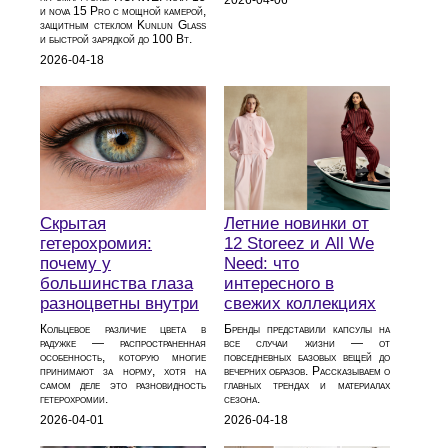
и nova 15 Pro с мощной камерой,
защитным стеклом Kunlun Glass
и быстрой зарядкой до 100 Вт.
2026-04-18
Скрытая
Летние новинки от
гетерохромия:
12 Storeez и All We
почему у
Need: что
большинства глаза
интересного в
разноцветны внутри
свежих коллекциях
Кольцевое различие цвета в
Бренды представили капсулы на
радужке — распространенная
все случаи жизни — от
особенность, которую многие
повседневных базовых вещей до
принимают за норму, хотя на
вечерних образов. Рассказываем о
самом деле это разновидность
главных трендах и материалах
гетерохромии.
сезона.
2026-04-01
2026-04-18