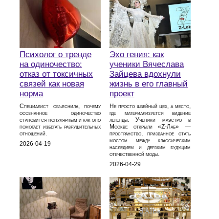
Психолог о тренде
Эхо гения: как
на одиночество:
ученики Вячеслава
отказ от токсичных
Зайцева вдохнули
связей как новая
жизнь в его главный
норма
проект
Специалист объяснила, почему
Не просто швейный цех, а место,
осознанное одиночество
где материализуется видение
становится популярным и как оно
легенды. Ученики маэстро в
помогает избегать разрушительных
Москве открыли «Z-Лаб» —
отношений.
пространство, призванное стать
мостом между классическим
2026-04-19
наследием и дерзким будущим
отечественной моды.
2026-04-29