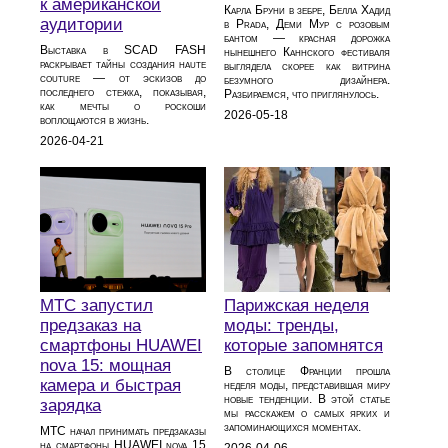
к американской
Карла Бруни в зебре, Белла Хадид
аудитории
в Prada, Деми Мур с розовым
бантом — красная дорожка
Выставка в SCAD FASH
нынешнего Каннского фестиваля
раскрывает тайны создания haute
выглядела скорее как витрина
couture — от эскизов до
безумного дизайнера.
последнего стежка, показывая,
Разбираемся, что приглянулось.
как мечты о роскоши
2026-05-18
воплощаются в жизнь.
2026-04-21
МТС запустил
Парижская неделя
предзаказ на
моды: тренды,
смартфоны HUAWEI
которые запомнятся
nova 15: мощная
В столице Франции прошла
камера и быстрая
неделя моды, представившая миру
новые тенденции. В этой статье
зарядка
мы расскажем о самых ярких и
запоминающихся моментах.
МТС начал принимать предзаказы
на смартфоны HUAWEI nova 15
2026-04-06