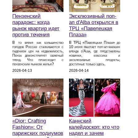
Пензенский
Эксклюзивный поп-
парадокс: когда
ап d'Alba открылся в
рынок квартир идет
ТРЦ «Павелецкая
против течения
Плаза»
В то время как большинство
В ТРЦ «Павелецкая Плаза» до
городов России сталкиваются с
10 июня работает поп-ап-магазин
падением цен на недвижимость,
бренда d'Alba, где представлены
Пенза демонстрирует обратный
новинки, классика и
тренд. Что происходит с
эксклюзивные продукты,
пензенским рынком жилья?
доступные только здесь.
2026-04-13
2026-04-14
«Dior: Crafting
Каннский
Fashion»: От
калейдоскоп: кто что
парижских подиумов
надел и зачем