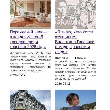
Персидский шик —
«Я знаю, чего хотят
в кладовку: топ-5
женщины»:
трендов среди
Валентино Гаравани
ковров в 2026 году
о моде, красном и
людях
Интерьерная мода 2026 года
переворачивает представление о
Валентино Гаравани —
ковре с ног на голову. Персидские
последний из тех, кто строил
узоры, забытое ремесло и
моду как дворцы. Его цитаты
провокация — разбираемся, что
звучат как манифесты. О чём
окажется у вас под ногами.
говорил кутюрье, который знал о
женской душе больше, чем
2026-05-19
большинство психологов?
2026-05-11