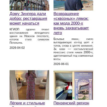
Дому Зингера дали
Возвращение
добро: реставрация
«сквозных» лямок:
может начаться
как мода 2000‑х
вновь захватывает
КГИОП одобрил проект
лето
восстановления легендарного
здания на Невском проспекте,
Бельевые лямки, смело
которое стало символом
выглядывающие из‑под шорт и
Петербурга.
топов, снова в центре внимания.
2026-04-02
За ними — ностальгический
ренессанс стиля начала 2000‑х,
адаптированный под современные
вкусы.
2026-06-01
Лёгкие и стильные
Пензенский регион