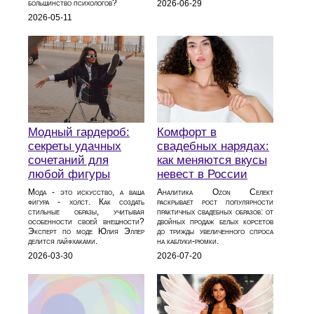
большинство психологов?
2026-06-29
2026-05-11
Модный гардероб:
Комфорт в
секреты удачных
свадебных нарядах:
сочетаний для
как меняются вкусы
любой фигуры
невест в России
Мода - это искусство, а ваша
Аналитика Ozon Селект
фигура - холст. Как создать
раскрывает рост популярности
стильные образы, учитывая
практичных свадебных образов: от
особенности своей внешности?
двойных продаж белых корсетов
Эксперт по моде Юлия Эллер
до трижды увеличенного спроса
делится лайфхаками.
на каблуки‑рюмки.
2026-03-30
2026-07-20