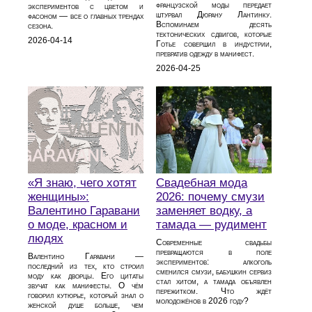
французской моды передает
экспериментов с цветом и
штурвал Дюрану Лантинку.
фасоном — все о главных трендах
Вспоминаем десять
сезона.
тектонических сдвигов, которые
2026-04-14
Готье совершил в индустрии,
превратив одежду в манифест.
2026-04-25
«Я знаю, чего хотят
Свадебная мода
женщины»:
2026: почему смузи
Валентино Гаравани
заменяет водку, а
о моде, красном и
тамада — рудимент
людях
Современные свадьбы
превращаются в поле
Валентино Гаравани —
экспериментов: алкоголь
последний из тех, кто строил
сменился смузи, бабушкин сервиз
моду как дворцы. Его цитаты
стал хитом, а тамада объявлен
звучат как манифесты. О чём
пережитком. Что ждёт
говорил кутюрье, который знал о
молодожёнов в 2026 году?
женской душе больше, чем