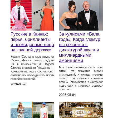
Русские в Каннах:
За кулисами «Бала
перья, бриллианты
года»: Когда гламур
и неожиданные лица
встречается с
на красной дорожке
диктатурой вкуса и
миллиардными
Ксения Собчак в юбке-пушке от
амбициями
Chanel, Инесса Шевчук с «Дома
2» в бриллиантах и Надежда
Met Gala превращается в поле
Стрелец в образе от Yudashkin —
битвы, где решаются судьбы
Каннский фестиваль собрал у себя
приглашений, а наряды пре-пати
совершенно неожиданную группу
задают тон главному событию
российских гостей.
сезона. Разбираемся в закулисье
2026-05-20
подготовки к главному модному
событию.
2026-05-04