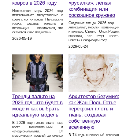
ковров в 2026 году
«русалка», лёгкая
комбинация или
Интерьерная мода 2026 года
роскошное кружево
переворачивает представление о
ковре с ног на голову. Персидские
Свадебные тренды 2026 года —
узоры, забытое ремесло и
антиквариат, русалки, комбинации
провокация — разбираемся, что
и кружево. Стилист Ольга Родина
окажется у вас под ногами.
разобрала, что будет носить
2026-05-19
невеста в следующем году.
2026-05-24
Тренды пальто на
Архитектор безумия:
2026 год: что будет в
как Жан-Поль Готье
моде и как выбрать
перекроил плоть и
идеальную модель
ткань, создавая
собственную
В 2026 году пальто станут еще
вселенную
более разнообразными и
функциональными. От
В 74 года «несносный ребенок»
классических моделей до смелых