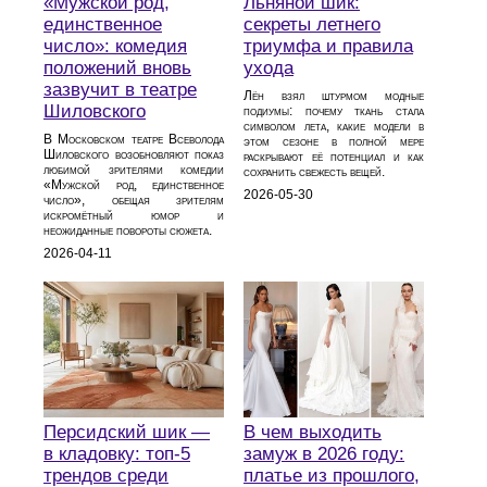
«Мужской род,
Льняной шик:
единственное
секреты летнего
число»: комедия
триумфа и правила
положений вновь
ухода
зазвучит в театре
Лён взял штурмом модные
Шиловского
подиумы: почему ткань стала
символом лета, какие модели в
В Московском театре Всеволода
этом сезоне в полной мере
Шиловского возобновляют показ
раскрывают её потенциал и как
любимой зрителями комедии
сохранить свежесть вещей.
«Мужской род, единственное
2026-05-30
число», обещая зрителям
искромётный юмор и
неожиданные повороты сюжета.
2026-04-11
Персидский шик —
В чем выходить
в кладовку: топ-5
замуж в 2026 году:
трендов среди
платье из прошлого,