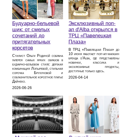
Будуарно‑бельевой
Эксклюзивный поп-
шик: от смелых
ап d'Alba открылся в
сочетаний до
ТРЦ «Павелецкая
притягательных
Плаза»
корсетов
В ТРЦ «Павелецкая Плаза» до
10 июня работает поп-ап-магазин
Стилист Ольги Родиной собрана
бренда d'Alba, где представлены
галерея самых ярких образов в
новинки, классика и
будуарно‑бельевом стиле: дерзкая
эксклюзивные продукты,
комбинация Лопыревой, стильная
доступные только здесь.
сорочка Брухуновой и
соблазнительное корсетное платье
2026-04-14
Дайнеко.
2026-06-26