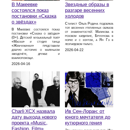
В Макеевке
Звездные образы в
состоялся показ
разгаре весенних
постановки «Сказка
холодов
о звёздах»
Стилист Ольга Родина подобрала
топ весенних утепленных образов
В Макеевке состоялся показ
от знаменитостей: Маликова в
постановки «Сказка о звёздах»
розовом кардигане, Брухунова в
(0+). Детский музыкальный театр
норке и с зонтом, а Ян Гэ в
«Маска» и студия танца
леопардовом пальто.
«Жемчужинки» представили
добрую историю о маленьком
2026-04-22
звездочёте, дружбе и
взаимопомощи.
2026-04-16
Charli XCX назвала
Ив Сен-Лоран: от
дату выхода нового
юного мечтателя до
проекта «Music,
кутюрного гения
Fashion, Film»