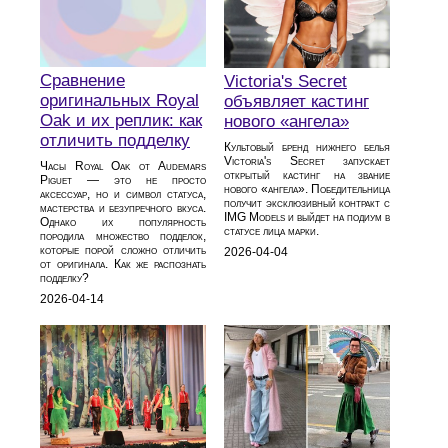
Сравнение
Victoria's Secret
оригинальных Royal
объявляет кастинг
Oak и их реплик: как
нового «ангела»
отличить подделку
Культовый бренд нижнего белья
Victoria's Secret запускает
Часы Royal Oak от Audemars
открытый кастинг на звание
Piguet — это не просто
нового «ангела». Победительница
аксессуар, но и символ статуса,
получит эксклюзивный контракт с
мастерства и безупречного вкуса.
IMG Models и выйдет на подиум в
Однако их популярность
статусе лица марки.
породила множество подделок,
которые порой сложно отличить
2026-04-04
от оригинала. Как же распознать
подделку?
2026-04-14