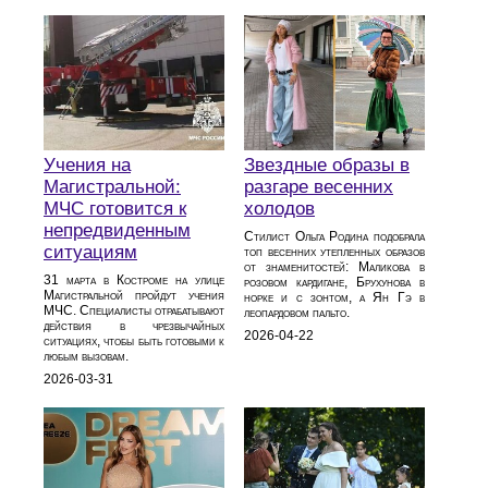
Учения на
Звездные образы в
Магистральной:
разгаре весенних
МЧС готовится к
холодов
непредвиденным
Стилист Ольга Родина подобрала
ситуациям
топ весенних утепленных образов
от знаменитостей: Маликова в
31 марта в Костроме на улице
розовом кардигане, Брухунова в
Магистральной пройдут учения
норке и с зонтом, а Ян Гэ в
МЧС. Специалисты отрабатывают
леопардовом пальто.
действия в чрезвычайных
2026-04-22
ситуациях, чтобы быть готовыми к
любым вызовам.
2026-03-31