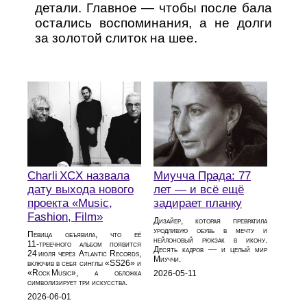
детали. Главное — чтобы после бала
остались воспоминания, а не долги
за золотой слиток на шее.
Charli XCX назвала
Миучча Прада: 77
дату выхода нового
лет — и всё ещё
проекта «Music,
задирает планку
Fashion, Film»
Дизайер, которая превратила
уродливую обувь в мечту и
Певица объявила, что её
нейлоновый рюкзак в икону.
11‑треечного альбом появится
Десять кадров — и целый мир
24 июля через Atlantic Records,
Миуччи.
включив в себя синглы «SS26» и
«Rock Music», а обложка
2026-05-11
символизирует три искусства.
2026-06-01