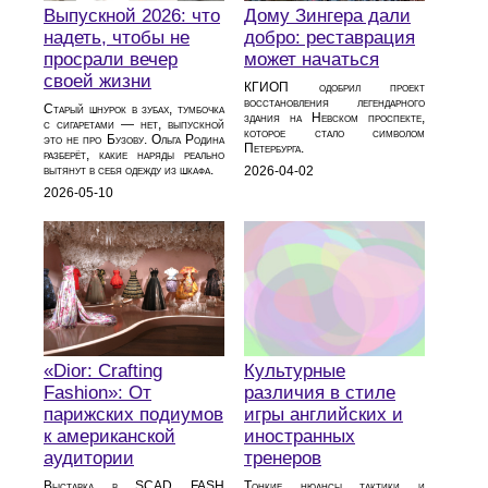
Выпускной 2026: что
Дому Зингера дали
надеть, чтобы не
добро: реставрация
просрали вечер
может начаться
своей жизни
КГИОП одобрил проект
восстановления легендарного
Старый шнурок в зубах, тумбочка
здания на Невском проспекте,
с сигаретами — нет, выпускной
которое стало символом
это не про Бузову. Ольга Родина
Петербурга.
разберёт, какие наряды реально
вытянут в себя одежду из шкафа.
2026-04-02
2026-05-10
«Dior: Crafting
Культурные
Fashion»: От
различия в стиле
парижских подиумов
игры английских и
к американской
иностранных
аудитории
тренеров
Выставка в SCAD FASH
Тонкие нюансы тактики и