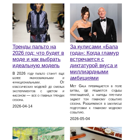
Тренды пальто на
За кулисами «Бала
2026 год: что будет в
года»: Когда гламур
моде и как выбрать
встречается с
идеальную модель
диктатурой вкуса и
миллиардными
В 2026 году пальто станут еще
амбициями
более разнообразными и
функциональными. От
Met Gala превращается в поле
классических моделей до смелых
битвы, где решаются судьбы
экспериментов с цветом и
приглашений, а наряды пре-пати
фасоном — все о главных трендах
задают тон главному событию
сезона.
сезона. Разбираемся в закулисье
2026-04-14
подготовки к главному модному
событию.
2026-05-04