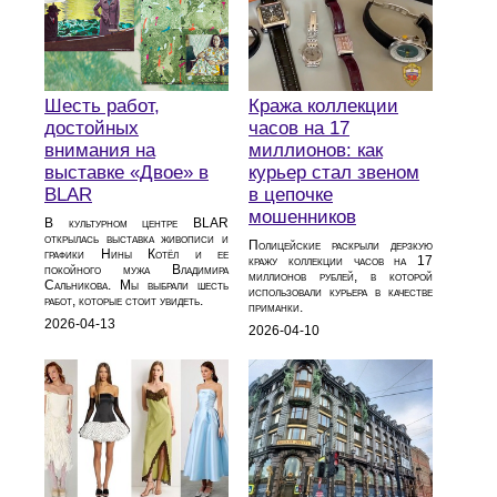
Шесть работ,
Кража коллекции
достойных
часов на 17
внимания на
миллионов: как
выставке «Двое» в
курьер стал звеном
BLAR
в цепочке
мошенников
В культурном центре BLAR
открылась выставка живописи и
Полицейские раскрыли дерзкую
графики Нины Котёл и ее
кражу коллекции часов на 17
покойного мужа Владимира
миллионов рублей, в которой
Сальникова. Мы выбрали шесть
использовали курьера в качестве
работ, которые стоит увидеть.
приманки.
2026-04-13
2026-04-10