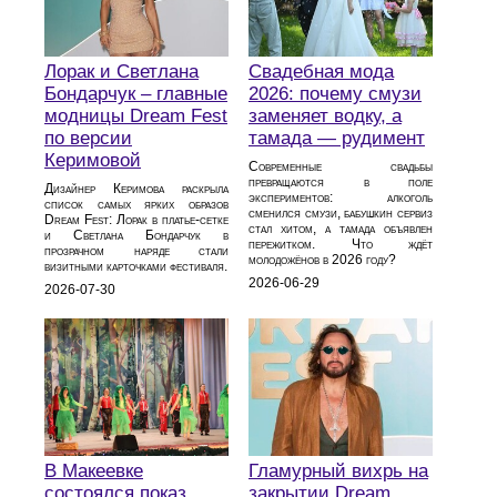
Лорак и Светлана
Свадебная мода
Бондарчук – главные
2026: почему смузи
модницы Dream Fest
заменяет водку, а
по версии
тамада — рудимент
Керимовой
Современные свадьбы
превращаются в поле
Дизайнер Керимова раскрыла
экспериментов: алкоголь
список самых ярких образов
сменился смузи, бабушкин сервиз
Dream Fest: Лорак в платье‑сетке
стал хитом, а тамада объявлен
и Светлана Бондарчук в
пережитком. Что ждёт
прозрачном наряде стали
молодожёнов в 2026 году?
визитными карточками фестиваля.
2026-06-29
2026-07-30
В Макеевке
Гламурный вихрь на
состоялся показ
закрытии Dream