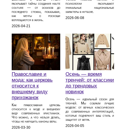
раскрывает тайны создания haute
психологии раскрывают
couture — от эскизов до
уникальные национальные
последнего стежка, показывая,
характеры в футболе.
как мечты о роскоши
2026-06-08
воплощаются в жизнь.
2026-04-21
Православие и
Осень — время
мода: как церковь
тренчей: от классики
относится к
до трендовых
внешнему виду
новинок
прихожанок
Осень — идеальный сезон для
тренчей. Мы собрали лучшие
Как православная церковь
модели: от вечных классических
относится к моде и внешнему
до современных интерпретаций,
виду современных христианок.
которые подчеркнут ваш стиль и
Что можно, а что нельзя делать,
защитят от ветра.
чтобы не нарушить каноны веры.
2026-04-05
2026-03-30