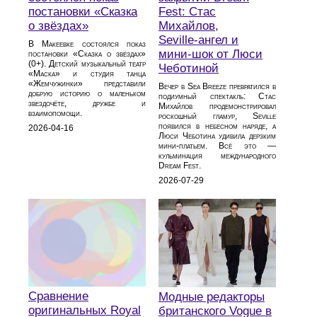
постановки «Сказка
Fest: Стас
о звёздах»
Михайлов,
Seville‑ангел и
В Макеевке состоялся показ
мини‑шок от Люси
постановки «Сказка о звёздах»
(0+). Детский музыкальный театр
Чеботиной
«Маска» и студия танца
«Жемчужинки» представили
Вечер в Sea Breeze превратился в
добрую историю о маленьком
подиумный спектакль: Стас
звездочёте, дружбе и
Михайлов продемонстрировал
взаимопомощи.
роскошный гламур, Seville
появился в небесном наряде, а
2026-04-16
Люси Чеботина удивила дерзким
мини‑платьем. Всё это —
кульминация международного
Dream Fest.
2026-07-29
Сравнение
Модные редакторы
оригинальных Royal
британского Vogue в