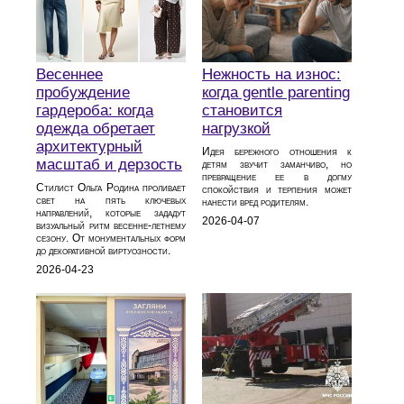
Весеннее
Нежность на износ:
пробуждение
когда gentle parenting
гардероба: когда
становится
одежда обретает
нагрузкой
архитектурный
Идея бережного отношения к
масштаб и дерзость
детям звучит заманчиво, но
превращение ее в догму
Стилист Ольга Родина проливает
спокойствия и терпения может
свет на пять ключевых
нанести вред родителям.
направлений, которые зададут
2026-04-07
визуальный ритм весенне-летнему
сезону. От монументальных форм
до декоративной виртуозности.
2026-04-23