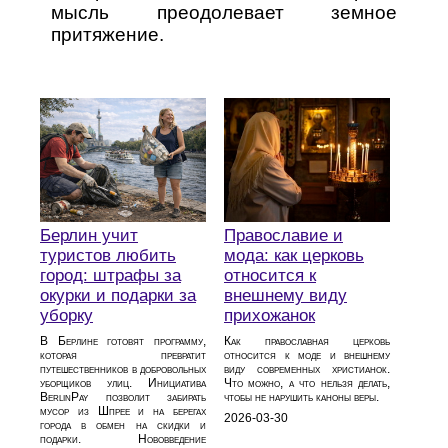
мысль преодолевает земное
притяжение.
Берлин учит
Православие и
туристов любить
мода: как церковь
город: штрафы за
относится к
окурки и подарки за
внешнему виду
уборку
прихожанок
В Берлине готовят программу,
Как православная церковь
которая превратит
относится к моде и внешнему
путешественников в добровольных
виду современных христианок.
уборщиков улиц. Инициатива
Что можно, а что нельзя делать,
BerlinPay позволит забирать
чтобы не нарушить каноны веры.
мусор из Шпрее и на берегах
2026-03-30
города в обмен на скидки и
подарки. Нововведение