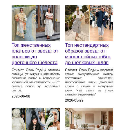
Топ женственных
Топ нестандартных
платьев от звезд: от
образов звезд: от
полоски до
многослойных юбок
цветочного шелеста
до шёлковых шляп
Стилист Ольга Родина отобрала
Стилист Ольга Родина разобрала
образцы, где каждая знаменитость
самые эксцентричные наряды
превратила платье в воплощение
популярных личностей:
утончённой женственности — от
многослойные юбки, домашние
смелых полос до воздушных
штаны с узлами и загадочный
цветов.
шарф. Что стоит за этими
смелыми решениями?
2026-06-08
2026-05-29