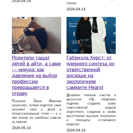
2026-04-16
сезона.
2026-04-14
Родители тащат
Габриэла Херст: от
детей в айти, а сами
ядерного синтеза до
— никуда: как
ответственной
давление на выбор
роскоши на
профессии
экологичном
превращается в
саммите Hearst
отраву
Дизайнер приняла участие в
дискуссии «За пределами
Психолог Ольга Иванова
подиума: создание более
объясняет, почему родители сами
ответственной модной
загоняют себя и детей в
индустрии», соединив в своём
профессиональный тупик — и о
выступлении высокие технологии
чём молчат на семейных советах
и принципы устойчивого
за ужином.
развития.
2026-05-10
2026-04-16