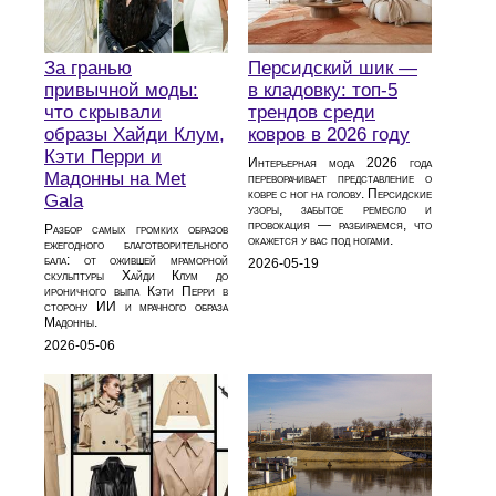
За гранью
Персидский шик —
привычной моды:
в кладовку: топ-5
что скрывали
трендов среди
образы Хайди Клум,
ковров в 2026 году
Кэти Перри и
Интерьерная мода 2026 года
Мадонны на Met
переворачивает представление о
ковре с ног на голову. Персидские
Gala
узоры, забытое ремесло и
провокация — разбираемся, что
Разбор самых громких образов
окажется у вас под ногами.
ежегодного благотворительного
бала: от ожившей мраморной
2026-05-19
скульптуры Хайди Клум до
ироничного выпа Кэти Перри в
сторону ИИ и мрачного образа
Мадонны.
2026-05-06