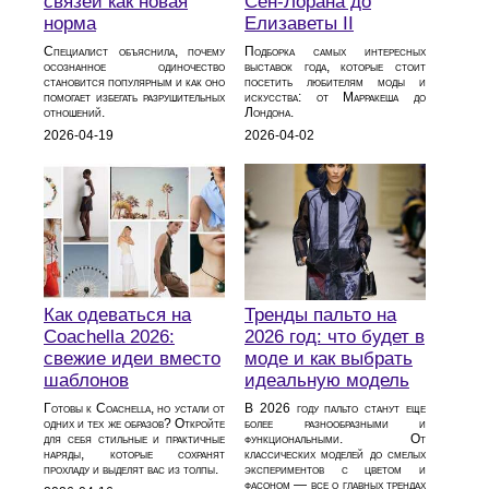
связей как новая
Сен-Лорана до
норма
Елизаветы II
Специалист объяснила, почему
Подборка самых интересных
осознанное одиночество
выставок года, которые стоит
становится популярным и как оно
посетить любителям моды и
помогает избегать разрушительных
искусства: от Марракеша до
отношений.
Лондона.
2026-04-19
2026-04-02
Как одеваться на
Тренды пальто на
Coachella 2026:
2026 год: что будет в
свежие идеи вместо
моде и как выбрать
шаблонов
идеальную модель
Готовы к Coachella, но устали от
В 2026 году пальто станут еще
одних и тех же образов? Откройте
более разнообразными и
для себя стильные и практичные
функциональными. От
наряды, которые сохранят
классических моделей до смелых
прохладу и выделят вас из толпы.
экспериментов с цветом и
фасоном — все о главных трендах