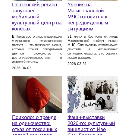
Пензенский регион
Учения на
запускает
Магистральной:
мобильный
МЧС готовится к
культурный центр на
непредвиденным
колёсах
ситуациям
В Пензе состоялась презентация
31 марта в Костроме на улице
уникального туристического
Магистральной пройдут учения
проекта — тематического вагона,
МЧС. Специалисты отрабатывают
который станет передвижным
действия в чрезвычайных
центром знакомства с
ситуациях, чтобы быть готовыми к
достопримечательностями и
любым вызовам.
историей региона.
2026-03-31
2026-04-02
Психолог о тренде
Фэшн-выставки
на одиночество:
2026-го: культурный
отказ от токсичных
вишлист от Иве