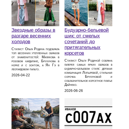
Звездные образы в
Будуарно‑бельевой
разгаре весенних
шик: от смелых
холодов
сочетаний до
притягательных
Стилист Ольга Родина подобрала
корсетов
топ весенних утепленных образов
от знаменитостей: Маликова в
Стилист Ольги Родиной собрана
розовом кардигане, Брухунова в
галерея самых ярких образов в
норке и с зонтом, а Ян Гэ в
будуарно‑бельевом стиле: дерзкая
леопардовом пальто.
комбинация Лопыревой, стильная
2026-04-22
сорочка Брухуновой и
соблазнительное корсетное платье
Дайнеко.
2026-06-26