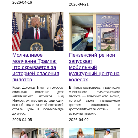
2026-04-16
2026-04-21
Молчаливое
Пензенский регион
молчание Трампа:
запускает
что скрывается за
мобильный
историей спасения
культурный центр на
пилотов
колёсах
Когда Дональд Трамп с пафосом
В Пензе состоялась презентация
описывал спасение двух
уникального туристического
американских летчиков над
проекта — тематического вагона,
Ираном, он упустил из виду один
который станет передвижным
важный нюанс: за этой операцией
центром знакомства с
стояла цена в полмиллиарда
достопримечательностями и
долларов.
историей региона.
2026-04-05
2026-04-02