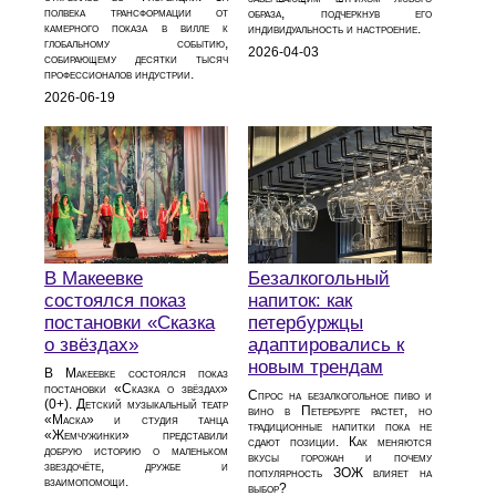
полвека трансформации от
образа, подчеркнув его
камерного показа в вилле к
индивидуальность и настроение.
глобальному событию,
2026-04-03
собирающему десятки тысяч
профессионалов индустрии.
2026-06-19
В Макеевке
Безалкогольный
состоялся показ
напиток: как
постановки «Сказка
петербуржцы
о звёздах»
адаптировались к
новым трендам
В Макеевке состоялся показ
постановки «Сказка о звёздах»
Спрос на безалкогольное пиво и
(0+). Детский музыкальный театр
вино в Петербурге растет, но
«Маска» и студия танца
традиционные напитки пока не
«Жемчужинки» представили
сдают позиции. Как меняются
добрую историю о маленьком
вкусы горожан и почему
звездочёте, дружбе и
популярность ЗОЖ влияет на
взаимопомощи.
выбор?