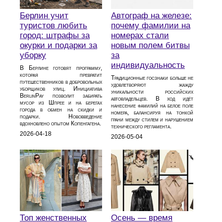
Берлин учит
Автограф на железе:
туристов любить
почему фамилии на
город: штрафы за
номерах стали
окурки и подарки за
новым полем битвы
уборку
за
индивидуальность
В Берлине готовят программу,
которая превратит
Традиционные госзнаки больше не
путешественников в добровольных
удовлетворяют жажду
уборщиков улиц. Инициатива
уникальности российских
BerlinPay позволит забирать
автовладельцев. В ход идёт
мусор из Шпрее и на берегах
нанесение фамилий на белое поле
города в обмен на скидки и
номера, балансируя на тонкой
подарки. Нововведение
грани между стилем и нарушением
вдохновлено опытом Копенгагена.
технического регламента.
2026-04-18
2026-05-04
Топ женственных
Осень — время