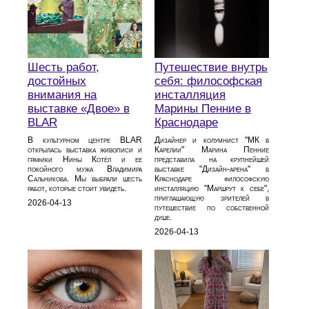
Шесть работ,
Путешествие внутрь
достойных
себя: философская
внимания на
инсталляция
выставке «Двое» в
Марины Пенние в
BLAR
Краснодаре
В культурном центре BLAR
Дизайнер и колумнист "МК в
открылась выставка живописи и
Карелии" Марина Пенние
графики Нины Котёл и ее
представила на крупнейшей
покойного мужа Владимира
выставке "Дизайн-арена" в
Сальникова. Мы выбрали шесть
Краснодаре философскую
работ, которые стоит увидеть.
инсталляцию "Маршрут к себе",
приглашающую зрителей в
2026-04-13
путешествие по собственной
душе.
2026-04-13