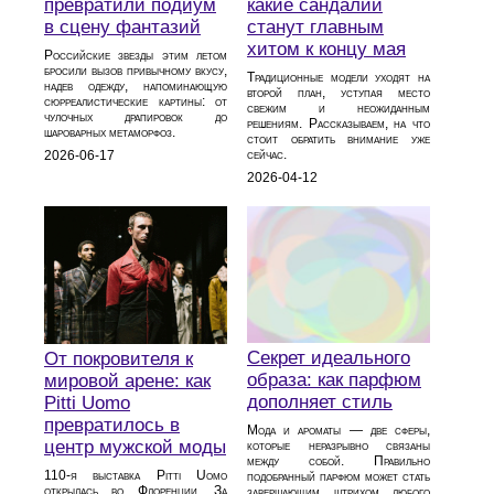
превратили подиум
какие сандалии
в сцену фантазий
станут главным
хитом к концу мая
Российские звезды этим летом
бросили вызов привычному вкусу,
Традиционные модели уходят на
надев одежду, напоминающую
второй план, уступая место
сюрреалистические картины: от
свежим и неожиданным
чулочных драпировок до
решениям. Рассказываем, на что
шароварных метаморфоз.
стоит обратить внимание уже
сейчас.
2026-06-17
2026-04-12
Секрет идеального
От покровителя к
образа: как парфюм
мировой арене: как
дополняет стиль
Pitti Uomo
превратилось в
Мода и ароматы — две сферы,
центр мужской моды
которые неразрывно связаны
между собой. Правильно
110‑я выставка Pitti Uomo
подобранный парфюм может стать
открылась во Флоренции. За
завершающим штрихом любого