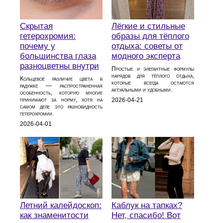
Скрытая
Лёгкие и стильные
гетерохромия:
образы для тёплого
почему у
отдыха: советы от
большинства глаза
модного эксперта
разноцветны внутри
Простые и элегантные формулы
нарядов для тёплого отдыха,
Кольцевое различие цвета в
которые всегда остаются
радужке — распространенная
актуальными и удобными.
особенность, которую многие
принимают за норму, хотя на
2026-04-21
самом деле это разновидность
гетерохромии.
2026-04-01
Летний калейдоскоп:
Каблук на тапках?
как знаменитости
Нет, спасибо! Вот