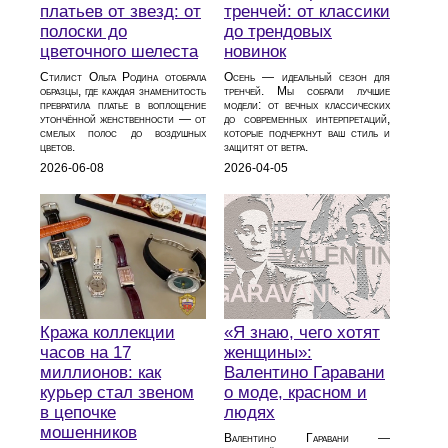
платьев от звезд: от
тренчей: от классики
полоски до
до трендовых
цветочного шелеста
новинок
Стилист Ольга Родина отобрала
Осень — идеальный сезон для
образцы, где каждая знаменитость
тренчей. Мы собрали лучшие
превратила платье в воплощение
модели: от вечных классических
утончённой женственности — от
до современных интерпретаций,
смелых полос до воздушных
которые подчеркнут ваш стиль и
цветов.
защитят от ветра.
2026-06-08
2026-04-05
Кража коллекции
«Я знаю, чего хотят
часов на 17
женщины»:
миллионов: как
Валентино Гаравани
курьер стал звеном
о моде, красном и
в цепочке
людях
мошенников
Валентино Гаравани —