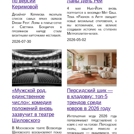
по версии
Ланы Дель Рей
Керимовой
4 мая Нью-Йорк вновь
погрузится в лихорадку Met Gala.
Дизайнер Керимова раскрыла
Тема «Fashion is Art» обещает
список самых ярких образов
новые визуальные откровения, а
Dream Fest: Лорак в платье‑сетке
мы вспоминаем, как великие
и Светлана Бондарчук в
создавали историю на ступенях
прозрачном наряде стали
Метрополитен-музея.
визитными карточками фестиваля.
2026-05-02
2026-07-30
«Мужской род,
Персидский шик —
единственное
в кладовку: топ-5
число»: комедия
трендов среди
положений вновь
ковров в 2026 году
зазвучит в театре
Интерьерная мода 2026 года
Шиловского
переворачивает представление о
ковре с ног на голову. Персидские
В Московском театре Всеволода
узоры, забытое ремесло и
Шиловского возобновляют показ
провокация — разбираемся, что