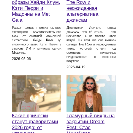
образы Хайди Клум,
The Row и
Кэти Перри и
неожиданная
Мадонны на Met
альтернатива
Gala
джинсам
Разбор самых громких образов
Дженнифер Лоуренс снова
ежегодного благотворительного
доказала, что её стиль — это
бала: от ожившей мраморной
искусство, а не просто набор
скульптуры Хайди Клум до
вещей. На этот раз она выбрала
ироничного выпа Кэти Перри в
сланцы The Row и неожиданный
сторону ИИ и мрачного образа
тренд, который ставит под
Мадонны.
сомнение привычные
представления о весеннем
2026-05-06
гардеробе.
2026-04-19
Какие прически
Гламурный вихрь на
станут фаворитами
закрытии Dream
2026 года: от
Fest: Стас