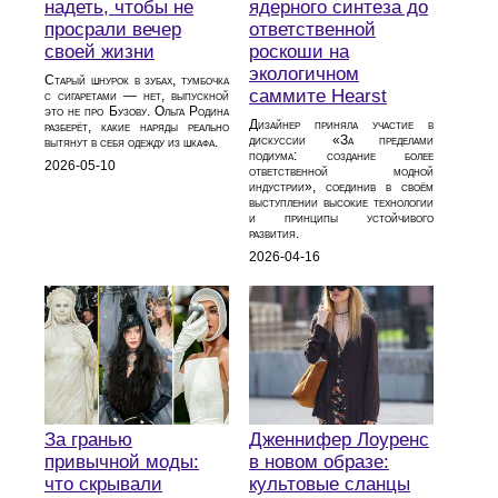
надеть, чтобы не
ядерного синтеза до
просрали вечер
ответственной
своей жизни
роскоши на
экологичном
Старый шнурок в зубах, тумбочка
саммите Hearst
с сигаретами — нет, выпускной
это не про Бузову. Ольга Родина
Дизайнер приняла участие в
разберёт, какие наряды реально
дискуссии «За пределами
вытянут в себя одежду из шкафа.
подиума: создание более
2026-05-10
ответственной модной
индустрии», соединив в своём
выступлении высокие технологии
и принципы устойчивого
развития.
2026-04-16
За гранью
Дженнифер Лоуренс
привычной моды:
в новом образе:
что скрывали
культовые сланцы