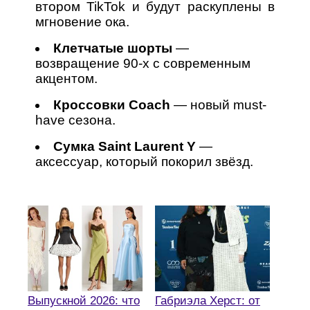
втором TikTok и будут раскуплены в
мгновение ока.
Клетчатые шорты
—
возвращение 90-х с современным
акцентом.
Кроссовки Coach
— новый must-
have сезона.
Сумка Saint Laurent Y
—
аксессуар, который покорил звёзд.
Выпускной 2026: что
Габриэла Херст: от