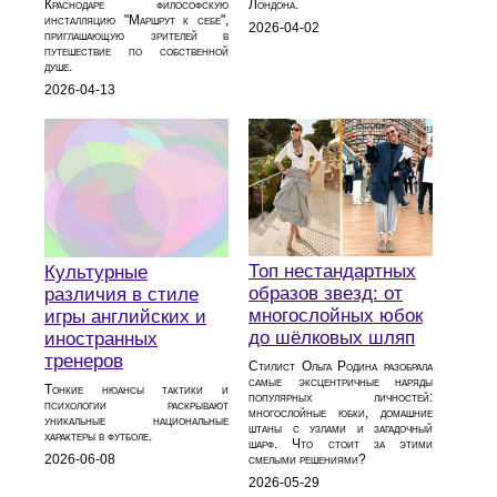
Краснодаре философскую
Лондона.
инсталляцию "Маршрут к себе",
2026-04-02
приглашающую зрителей в
путешествие по собственной
душе.
2026-04-13
Топ нестандартных
Культурные
образов звезд: от
различия в стиле
многослойных юбок
игры английских и
до шёлковых шляп
иностранных
тренеров
Стилист Ольга Родина разобрала
самые эксцентричные наряды
Тонкие нюансы тактики и
популярных личностей:
психологии раскрывают
многослойные юбки, домашние
уникальные национальные
штаны с узлами и загадочный
характеры в футболе.
шарф. Что стоит за этими
2026-06-08
смелыми решениями?
2026-05-29