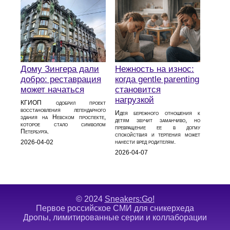
Дому Зингера дали
Нежность на износ:
добро: реставрация
когда gentle parenting
может начаться
становится
нагрузкой
КГИОП одобрил проект
восстановления легендарного
Идея бережного отношения к
здания на Невском проспекте,
детям звучит заманчиво, но
которое стало символом
превращение ее в догму
Петербурга.
спокойствия и терпения может
нанести вред родителям.
2026-04-02
2026-04-07
© 2024
Sneakers:Go!
Первое российское СМИ для сникерхеда
Дропы, лимитированные серии и коллаборации