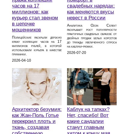
часов на 17
свадебных нарядах:
миллионов: как
как меняются вкусы
курьер стал звеном
невест в России
в цепочке
Аналитика Ozon Селект
мошенников
раскрывает рост популярности
практичных свадебных образов: от
Полицейские раскрыли дерзкую
двойных продаж белых корсетов
кражу коллекции часов на 17
до трижды увеличенного спроса
миллионов рублей, в которой
на каблуки‑рюмки.
использовали курьера в качестве
2026-07-20
приманки.
2026-04-10
Архитектор безумия:
Каблук на тапках?
как Жан-Поль Готье
Нет, спасибо! Вот
перекроил плоть и
какие сандалии
ткань, создавая
станут главным
собственную
хитом к концу мая