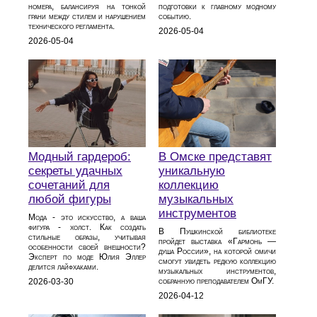
номера, балансируя на тонкой
подготовки к главному модному
грани между стилем и нарушением
событию.
технического регламента.
2026-05-04
2026-05-04
Модный гардероб:
В Омске представят
секреты удачных
уникальную
сочетаний для
коллекцию
любой фигуры
музыкальных
инструментов
Мода - это искусство, а ваша
фигура - холст. Как создать
В Пушкинской библиотеке
стильные образы, учитывая
пройдет выставка «Гармонь —
особенности своей внешности?
душа России», на которой омичи
Эксперт по моде Юлия Эллер
смогут увидеть редкую коллекцию
делится лайфхаками.
музыкальных инструментов,
собранную преподавателем ОмГУ.
2026-03-30
2026-04-12