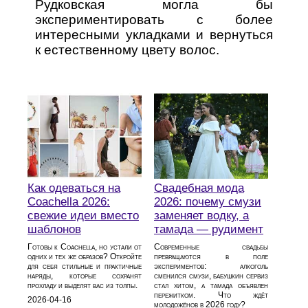
Рудковская могла бы
экспериментировать с более
интересными укладками и вернуться
к естественному цвету волос.
Как одеваться на
Свадебная мода
Coachella 2026:
2026: почему смузи
свежие идеи вместо
заменяет водку, а
шаблонов
тамада — рудимент
Готовы к Coachella, но устали от
Современные свадьбы
одних и тех же образов? Откройте
превращаются в поле
для себя стильные и практичные
экспериментов: алкоголь
наряды, которые сохранят
сменился смузи, бабушкин сервиз
прохладу и выделят вас из толпы.
стал хитом, а тамада объявлен
пережитком. Что ждёт
2026-04-16
молодожёнов в 2026 году?