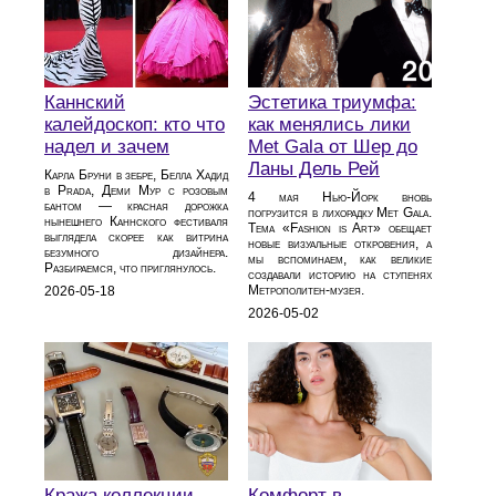
Каннский
Эстетика триумфа:
калейдоскоп: кто что
как менялись лики
надел и зачем
Met Gala от Шер до
Ланы Дель Рей
Карла Бруни в зебре, Белла Хадид
в Prada, Деми Мур с розовым
4 мая Нью-Йорк вновь
бантом — красная дорожка
погрузится в лихорадку Met Gala.
нынешнего Каннского фестиваля
Тема «Fashion is Art» обещает
выглядела скорее как витрина
новые визуальные откровения, а
безумного дизайнера.
мы вспоминаем, как великие
Разбираемся, что приглянулось.
создавали историю на ступенях
Метрополитен-музея.
2026-05-18
2026-05-02
Кража коллекции
Комфорт в