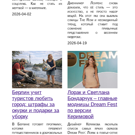
Дженнифер Лоуренс снова
соцслужб. Как не стать их
доказала, что её стиль — это
жертвой — в материале.
искусство, а не просто набор
2026-04-02
вещей. На этот раз она выбрала
сланцы The Row и неожиданный
тренд, который ставит под
сомнение привычные
представления о весеннем
гардеробе.
2026-04-19
Берлин учит
Лорак и Светлана
туристов любить
Бондарчук – главные
город: штрафы за
модницы Dream Fest
окурки и подарки за
по версии
уборку
Керимовой
В Берлине готовят программу,
Дизайнер Керимова раскрыла
которая превратит
список самых ярких образов
путешественников в добровольных
Dream Fest: Лорак в платье‑сетке