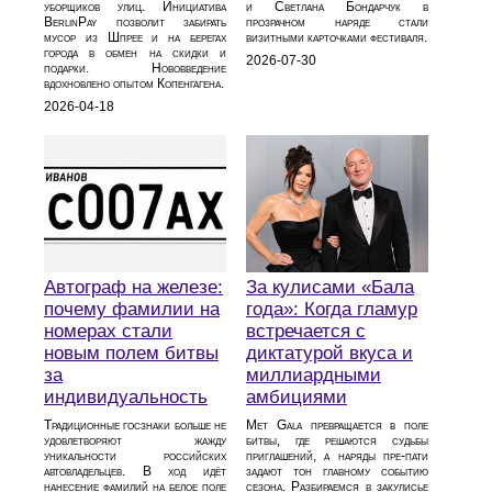
уборщиков улиц. Инициатива
и Светлана Бондарчук в
BerlinPay позволит забирать
прозрачном наряде стали
мусор из Шпрее и на берегах
визитными карточками фестиваля.
города в обмен на скидки и
2026-07-30
подарки. Нововведение
вдохновлено опытом Копенгагена.
2026-04-18
Автограф на железе:
За кулисами «Бала
почему фамилии на
года»: Когда гламур
номерах стали
встречается с
новым полем битвы
диктатурой вкуса и
за
миллиардными
индивидуальность
амбициями
Традиционные госзнаки больше не
Met Gala превращается в поле
удовлетворяют жажду
битвы, где решаются судьбы
уникальности российских
приглашений, а наряды пре-пати
автовладельцев. В ход идёт
задают тон главному событию
нанесение фамилий на белое поле
сезона. Разбираемся в закулисье