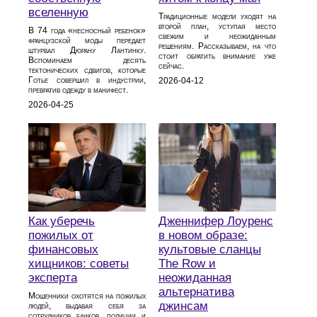
вселенную
Традиционные модели уходят на
второй план, уступая место
В 74 года «несносный ребенок»
свежим и неожиданным
французской моды передает
решениям. Рассказываем, на что
штурвал Дюрану Лантинку.
стоит обратить внимание уже
Вспоминаем десять
сейчас.
тектонических сдвигов, которые
Готье совершил в индустрии,
2026-04-12
превратив одежду в манифест.
2026-04-25
Как уберечь
Дженнифер Лоуренс
пожилых от
в новом образе:
финансовых
культовые сланцы
хищников: советы
The Row и
эксперта
неожиданная
альтернатива
Мошенники охотятся на пожилых
джинсам
людей, выдавая себя за
сотрудников банков, полиции и