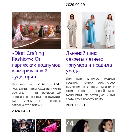
2026-06-29
«Dior: Crafting
Льняной шик:
Fashion»: От
секреты летнего
парижских подиумов
триумфа и правила
к американской
ухода
аудитории
Лён взял штурмом модные
подиумы: почему ткань стала
Выставка в SCAD FASH
символом лета, какие модели в
раскрывает тайны создания haute
этом сезоне в полной мере
couture — от эскизов до
раскрывают её потенциал и как
последнего стежка, показывая,
сохранить свежесть вещей.
как мечты о роскоши
воплощаются в жизнь.
2026-05-30
2026-04-21