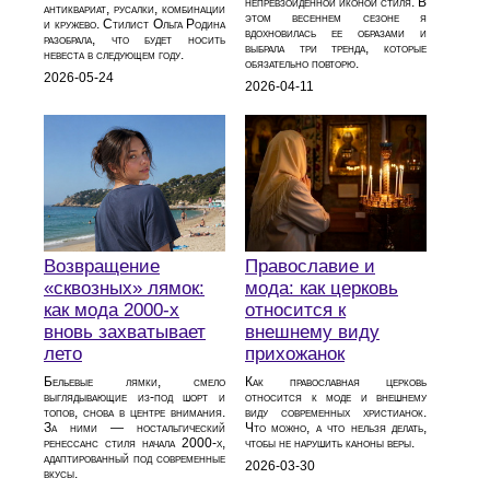
непревзойденной иконой стиля. В
антиквариат, русалки, комбинации
этом весеннем сезоне я
и кружево. Стилист Ольга Родина
вдохновилась ее образами и
разобрала, что будет носить
выбрала три тренда, которые
невеста в следующем году.
обязательно повторю.
2026-05-24
2026-04-11
Возвращение
Православие и
«сквозных» лямок:
мода: как церковь
как мода 2000‑х
относится к
вновь захватывает
внешнему виду
лето
прихожанок
Бельевые лямки, смело
Как православная церковь
выглядывающие из‑под шорт и
относится к моде и внешнему
топов, снова в центре внимания.
виду современных христианок.
За ними — ностальгический
Что можно, а что нельзя делать,
ренессанс стиля начала 2000‑х,
чтобы не нарушить каноны веры.
адаптированный под современные
2026-03-30
вкусы.