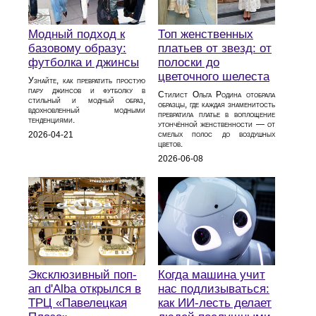
Модный подход к
Топ женственных
базовому образу:
платьев от звезд: от
футболка и джинсы
полоски до
цветочного шелеста
Узнайте, как превратить простую
пару джинсов и футболку в
Стилист Ольга Родина отобрала
стильный и модный образ,
образцы, где каждая знаменитость
вдохновленный модными
превратила платье в воплощение
тенденциями.
утончённой женственности — от
смелых полос до воздушных
2026-04-21
цветов.
2026-06-08
Эксклюзивный поп-
Когда машина учит
ап d'Alba открылся в
нас подлизываться:
ТРЦ «Павелецкая
как ИИ-лесть делает