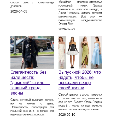
Михайлов продемонстрировал
стояла цена в полмиллиарда
роскошный гламур, Seville
долларов.
появился в небесном наряде, а
2026-04-05
Люси Чеботина удивила дерзким
мини‑платьем. Всё это —
кульминация международного
Dream Fest.
2026-07-29
Элегантность без
Выпускной 2026: что
излишеств:
надеть, чтобы не
"дамский" стиль —
просрали вечер
главный тренд
своей жизни
весны
Старый шнурок в зубах, тумбочка
с сигаретами — нет, выпускной
Стиль, который выглядит дорого,
это не про Бузову. Ольга Родина
но не кричит о цене.
разберёт, какие наряды реально
Элегантность, подходящая для
вытянут в себя одежду из шкафа.
реальной жизни, а не только для
идеализированных образов.
2026-05-10