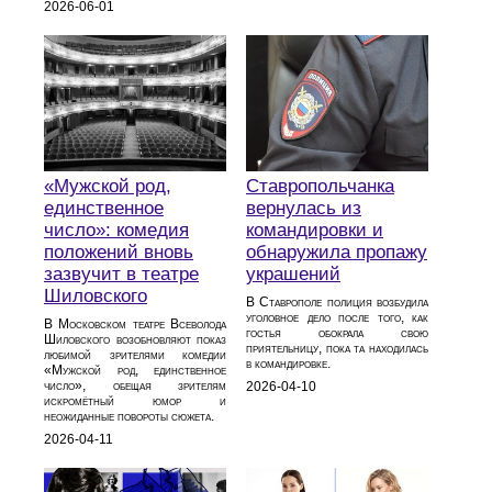
2026-06-01
«Мужской род,
Ставропольчанка
единственное
вернулась из
число»: комедия
командировки и
положений вновь
обнаружила пропажу
зазвучит в театре
украшений
Шиловского
В Ставрополе полиция возбудила
уголовное дело после того, как
В Московском театре Всеволода
гостья обокрала свою
Шиловского возобновляют показ
приятельницу, пока та находилась
любимой зрителями комедии
в командировке.
«Мужской род, единственное
число», обещая зрителям
2026-04-10
искромётный юмор и
неожиданные повороты сюжета.
2026-04-11