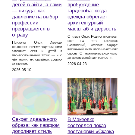
детей в айти, а сами
пробуждение
— никуда: как
гардероба: когда
давление на выбор
одежда обретает
профессии
архитектурный
превращается в
масштаб и дерзость
отраву
Стилист Ольга Родина проливает
свет на пять ключевых
Психолог Ольга Иванова
направлений, которые зададут
объясняет, почему родители сами
визуальный ритм весенне-летнему
загоняют себя и детей в
сезону. От монументальных форм
профессиональный тупик — и о
до декоративной виртуозности.
чём молчат на семейных советах
за ужином.
2026-04-23
2026-05-10
Секрет идеального
В Макеевке
образа: как парфюм
состоялся показ
дополняет стиль
постановки «Сказка