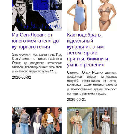
Ив Сен-Лоран: от
Как подобрать
юного мечтателя до
идеальный
кутюрного гения
купальник этим
летом: яркие
Эта хроника раскрывает путь Ива
принты, бикини и
Сен-Лорана – от тихого ребёнка в
Оране до создателя культовых
умные решения
образов, революционных ароматов
и мирового модного дома YSL.
Стилист Ольга Родина делится
подборкой самых актуальных
2026-06-02
моделей купальников на лето,
раскрывая, какие принты, фасоны
и технологичные детали помогут
выглядеть уверенно у воды.
2026-06-21