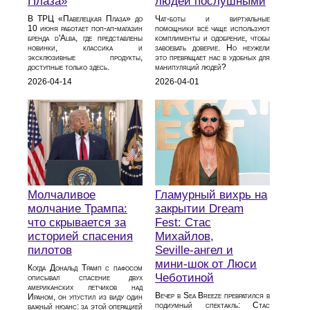
Плаза»
людей послушными
В ТРЦ «Павелецкая Плаза» до
Чат-боты и виртуальные
10 июня работает поп-ап-магазин
помощники всё чаще используют
бренда d'Alba, где представлены
комплименты и одобрение, чтобы
новинки, классика и
завоевать доверие. Но неужели
эксклюзивные продукты,
это превращает нас в удобных для
доступные только здесь.
манипуляций людей?
2026-04-14
2026-04-01
Молчаливое
Гламурный вихрь на
молчание Трампа:
закрытии Dream
что скрывается за
Fest: Стас
историей спасения
Михайлов,
пилотов
Seville‑ангел и
мини‑шок от Люси
Когда Дональд Трамп с пафосом
Чеботиной
описывал спасение двух
американских летчиков над
Вечер в Sea Breeze превратился в
Ираном, он упустил из виду один
подиумный спектакль: Стас
важный нюанс: за этой операцией