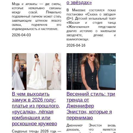
о звёздах»
Мода и ароматы — две сферы,
которые неразрывно связаны
В Макеевке состоялся показ
между собой. Правильно
постановки «Сказка о звёздах»
подобранный парфюм может стать
(0+). Детский музыкальный театр
завершающим штрихом любого
«Маска» и студия танца
образа, подчеркнув его
«Жемчужинки» представили
индивидуальность и настроение.
добрую историю о маленьком
звездочёте, дружбе и
2026-04-03
взаимопомощи.
2026-04-16
В чем выходить
Весенний стиль: три
замуж в 2026 году:
тренда от
платье из прошлого,
Дженнифер
«русалка», лёгкая
Энистон, которые я
комбинация или
перенимаю
роскошное кружево
Дженнифер Энистон вновь
доказала, что является
Свадебные тренды 2026 года —