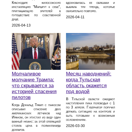
Краснодаре философскую
вдохновилась ее образами и
инсталляцию "Маршрут к себе",
выбрала три тренда, которые
приглашающую зрителей в
обязательно повторю.
путешествие по собственной
2026-04-11
душе.
2026-04-13
Молчаливое
Месяц наводнений:
молчание Трампа:
когда Тульская
что скрывается за
область окажется
историей спасения
под водой
пилотов
В Тульской области ожидают
наступления пика половодья с 1
Когда Дональд Трамп с пафосом
по 3 апреля. Губернатор поручил
описывал спасение двух
держать ситуацию на контроле и
американских летчиков над
быть готовыми к возможным
Ираном, он упустил из виду один
осложнениям.
важный нюанс: за этой операцией
стояла цена в полмиллиарда
2026-03-30
долларов.