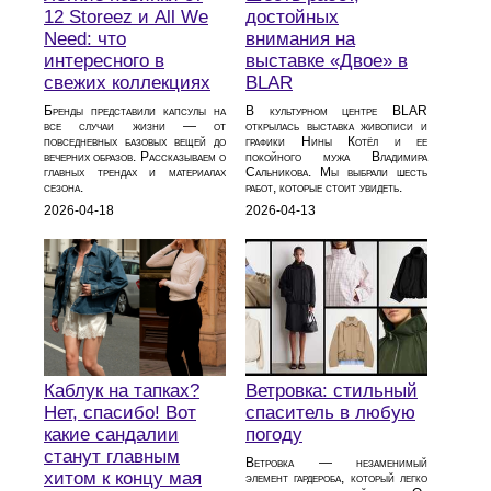
12 Storeez и All We
достойных
Need: что
внимания на
интересного в
выставке «Двое» в
свежих коллекциях
BLAR
Бренды представили капсулы на
В культурном центре BLAR
все случаи жизни — от
открылась выставка живописи и
повседневных базовых вещей до
графики Нины Котёл и ее
вечерних образов. Рассказываем о
покойного мужа Владимира
главных трендах и материалах
Сальникова. Мы выбрали шесть
сезона.
работ, которые стоит увидеть.
2026-04-18
2026-04-13
Каблук на тапках?
Ветровка: стильный
Нет, спасибо! Вот
спаситель в любую
какие сандалии
погоду
станут главным
Ветровка — незаменимый
хитом к концу мая
элемент гардероба, который легко