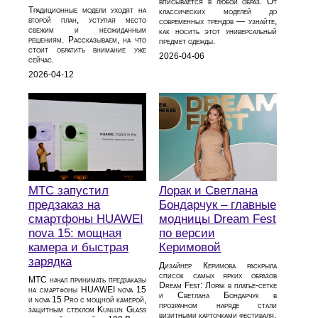
вписывается в любой образ. От
Традиционные модели уходят на
классических моделей до
второй план, уступая место
современных трендов — узнайте,
свежим и неожиданным
как носить этот универсальный
решениям. Рассказываем, на что
предмет одежды.
стоит обратить внимание уже
2026-04-06
сейчас.
2026-04-12
МТС запустил
Лорак и Светлана
предзаказ на
Бондарчук – главные
смартфоны HUAWEI
модницы Dream Fest
nova 15: мощная
по версии
камера и быстрая
Керимовой
зарядка
Дизайнер Керимова раскрыла
список самых ярких образов
МТС начал принимать предзаказы
Dream Fest: Лорак в платье‑сетке
на смартфоны HUAWEI nova 15
и Светлана Бондарчук в
и nova 15 Pro с мощной камерой,
прозрачном наряде стали
защитным стеклом Kunlun Glass
визитными карточками фестиваля.