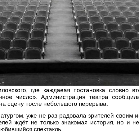
овского, где каждаеая постановка словно вт
нное число». Администрация театра сообщила,
 на сцену после небольшого перерыва.
матургом, уже не раз радовала зрителей своим
елей ждёт не только знакомая история, но и н
любившийся спектакль.