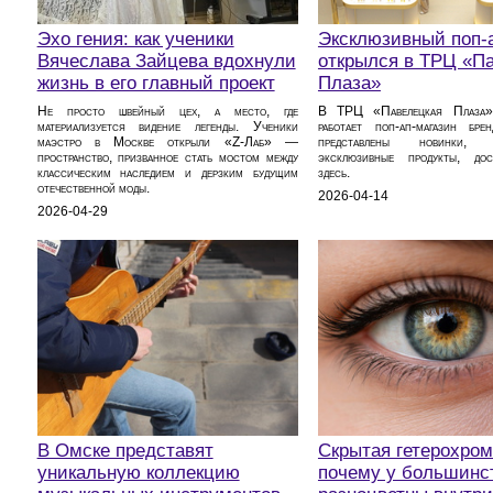
Эхо гения: как ученики
Эксклюзивный поп-а
Вячеслава Зайцева вдохнули
открылся в ТРЦ «П
жизнь в его главный проект
Плаза»
Не просто швейный цех, а место, где
В ТРЦ «Павелецкая Плаза
материализуется видение легенды. Ученики
работает поп-ап-магазин брен
маэстро в Москве открыли «Z-Лаб» —
представлены новинки,
пространство, призванное стать мостом между
эксклюзивные продукты, дос
классическим наследием и дерзким будущим
здесь.
отечественной моды.
2026-04-14
2026-04-29
В Омске представят
Скрытая гетерохром
уникальную коллекцию
почему у большинст