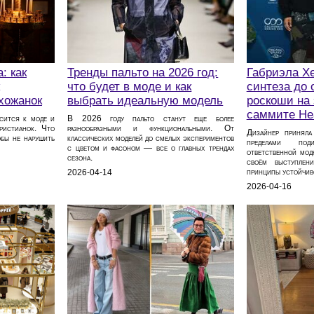
: как
Тренды пальто на 2026 год:
Габриэла Хе
что будет в моде и как
синтеза до 
хожанок
выбрать идеальную модель
роскоши на
саммите He
осится к моде и
В 2026 году пальто станут еще более
ристианок. Что
разнообразными и функциональными. От
Дизайнер приняла
обы не нарушить
классических моделей до смелых экспериментов
пределами под
с цветом и фасоном — все о главных трендах
ответственной мод
сезона.
своём выступлен
принципы устойчиво
2026-04-14
2026-04-16