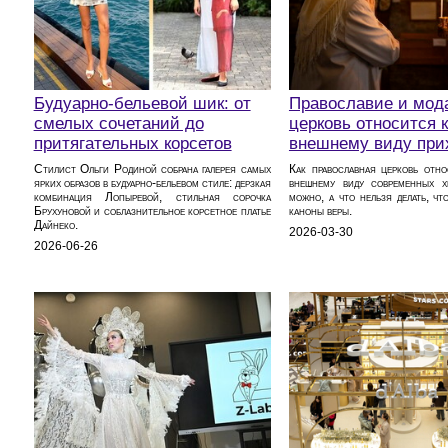
Будуарно‑бельевой шик: от
Православие и мода
смелых сочетаний до
церковь относится к
притягательных корсетов
внешнему виду при
Стилист Ольги Родиной собрана галерея самых
Как православная церковь отн
ярких образов в будуарно‑бельевом стиле: дерзкая
внешнему виду современных х
комбинация Лопыревой, стильная сорочка
можно, а что нельзя делать, чт
Брухуновой и соблазнительное корсетное платье
каноны веры.
Дайнеко.
2026-03-30
2026-06-26