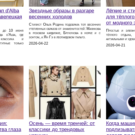
п d'Alba
Звездные образы в разгаре
Лёгкие и ст
авелецкая
весенних холодов
для тёплого
от модного 
Стилист Ольга Родина подобрала топ весенних
утепленных образов от знаменитостей: Маликова
» до 10 июня
Простые и элеган
в розовом кардигане, Брухунова в норке и с
да d'Alba, где
тёплого отдыха,
зонтом, а Ян Гэ в леопардовом пальто.
 классика и
актуальными и удоб
тупные только
2026-04-22
2026-04-21
ия:
Осень — время тренчей: от
Когда маши
ва глаза
классики до трендовых
подлизывать