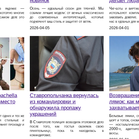
новинок
делает люд
 в радужке —
Осень — идеальный сезон для тренчей. Мы
Чат-боты и вирту
 которую многие
собрали лучшие модели: от вечных классических
используют компл
самом деле это
до современных интерпретаций, которые
завоевать доверие
подчеркнут ваш стиль и защитят от ветра.
нас в удобных для 
2026-04-05
2026-04-01
achella
Ставропольчанка вернулась
Возвращени
вместо
из командировки и
лямок: как 
обнаружила пропажу
захватывает
украшений
т одних и тех же
Бельевые лямки, с
бя стильные и
шорт и топов, снов
В Ставрополе полиция возбудила уголовное дело
ранят прохладу и
— ностальгически
после того, как гостья обокрала свою
2000‑х, адаптир
приятельницу, пока та находилась в
вкусы.
командировке.