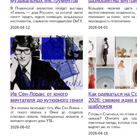
музыкальных инструментов
разноцветны внутри
В Пушкинской библиотеке пройдет выставка
Кольцевое различие цвета
«Гармонь — душа России», на которой омичи
распространенная особенность,
смогут увидеть редкую коллекцию музыкальных
принимают за норму, хотя на 
инструментов, собранную преподавателем ОмГУ.
разновидность гетерохромии.
2026-04-12
2026-04-01
Ив Сен-Лоран: от юного
Как одеваться на Co
мечтателя до кутюрного гения
2026: свежие идеи 
шаблонов
Эта хроника раскрывает путь Ива Сен-Лорана –
от тихого ребёнка в Оране до создателя
Готовы к Coachella, но устали о
культовых образов, революционных ароматов и
образов? Откройте для се
мирового модного дома YSL.
практичные наряды, которые сох
выделят вас из толпы.
2026-06-02
2026-04-16