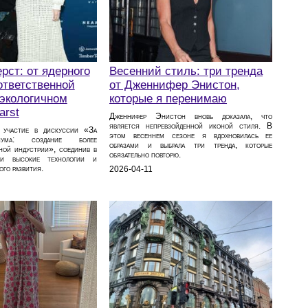
рст: от ядерного
Весенний стиль: три тренда
ответственной
от Дженнифер Энистон,
 экологичном
которые я перенимаю
arst
Дженнифер Энистон вновь доказала, что
является непревзойденной иконой стиля. В
 участие в дискуссии «За
этом весеннем сезоне я вдохновилась ее
иума: создание более
образами и выбрала три тренда, которые
ной индустрии», соединив в
обязательно повторю.
ии высокие технологии и
го развития.
2026-04-11