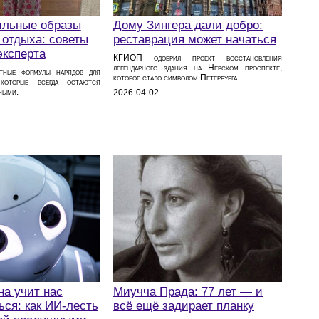
ильные образы
Дому Зингера дали добро:
 отдыха: советы
реставрация может начаться
эксперта
КГИОП одобрил проект восстановления
легендарного здания на Невском проспекте,
тные формулы нарядов для
которое стало символом Петербурга.
 которые всегда остаются
ными.
2026-04-02
на учит нас
Миучча Прада: 77 лет — и
ся: как ИИ-лесть
всё ещё задирает планку