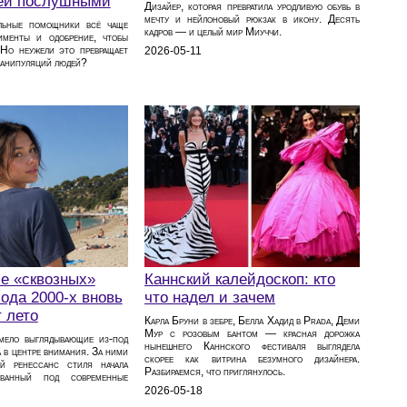
ей послушными
Дизайер, которая превратила уродливую обувь в
мечту и нейлоновый рюкзак в икону. Десять
альные помощники всё чаще
кадров — и целый мир Миуччи.
именты и одобрение, чтобы
. Но неужели это превращает
2026-05-11
манипуляций людей?
е «сквозных»
Каннский калейдоскоп: кто
мода 2000‑х вновь
что надел и зачем
 лето
Карла Бруни в зебре, Белла Хадид в Prada, Деми
Мур с розовым бантом — красная дорожка
мело выглядывающие из‑под
нынешнего Каннского фестиваля выглядела
а в центре внимания. За ними
скорее как витрина безумного дизайнера.
й ренессанс стиля начала
Разбираемся, что приглянулось.
ованный под современные
2026-05-18