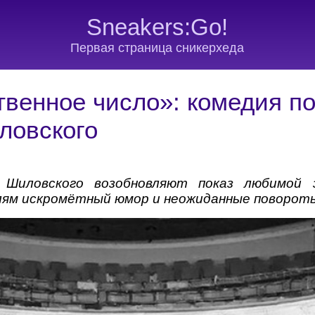
Sneakers:Go!
Первая страница сникерхеда
твенное число»: комедия п
ловского
Шиловского возобновляют показ любимой 
лям искромётный юмор и неожиданные поворот