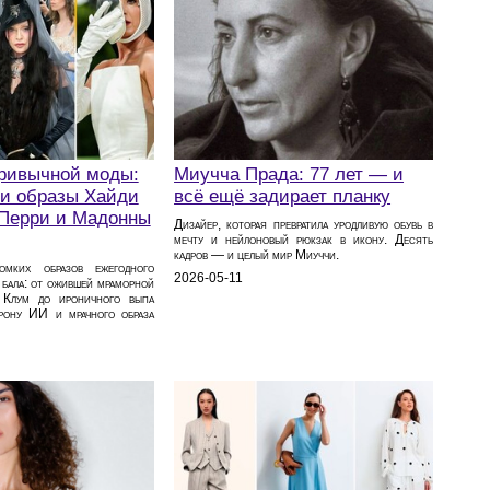
привычной моды:
Миучча Прада: 77 лет — и
ли образы Хайди
всё ещё задирает планку
 Перри и Мадонны
Дизайер, которая превратила уродливую обувь в
мечту и нейлоновый рюкзак в икону. Десять
кадров — и целый мир Миуччи.
омких образов ежегодного
2026-05-11
 бала: от ожившей мраморной
 Клум до ироничного выпа
рону ИИ и мрачного образа