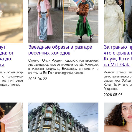
нут
Звездные образы в разгаре
За гранью 
да: от
весенних холодов
что скрыва
ка до
Клум, Кэти
Стилист Ольга Родина подобрала топ весенних
ти
на Met Gala
утепленных образов от знаменитостей: Маликова
в розовом кардигане, Брухунова в норке и с
 в 2026‑м году
Разбор самых гр
зонтом, а Ян Гэ в леопардовом пальто.
т от хаотичных
благотворительного
2026-04-22
м, но при этом
скульптуры Хайди
нтам стрижек.
Кэти Перри в сто
Мадонны.
2026-05-06