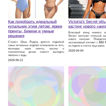
Как подобрать идеальный
Victoria's Secret об
купальник этим летом: яркие
кастинг нового «анг
принты, бикини и умные
Культовый бренд нижнего бе
решения
Secret запускает открытый ка
нового «ангела». Победител
Стилист Ольга Родина делится подборкой
эксклюзивный контракт с IMG 
самых актуальных моделей купальников на лето,
на подиум в статусе лица марки.
раскрывая, какие принты, фасоны и
2026-04-04
технологичные детали помогут выглядеть
уверенно у воды.
2026-06-21