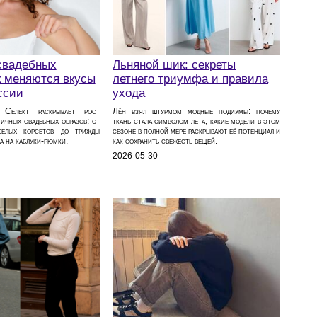
свадебных
Льняной шик: секреты
к меняются вкусы
летнего триумфа и правила
ссии
ухода
Селект раскрывает рост
Лён взял штурмом модные подиумы: почему
ичных свадебных образов: от
ткань стала символом лета, какие модели в этом
белых корсетов до трижды
сезоне в полной мере раскрывают её потенциал и
а на каблуки‑рюмки.
как сохранить свежесть вещей.
2026-05-30