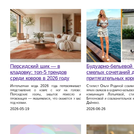
Персидский шик — в
Будуарно‑бельевой 
кладовку: топ-5 трендов
смелых сочетаний 
среди ковров в 2026 году
притягательных кор
Интерьерная мода 2026 года переворачивает
Стилист Ольги Родиной собран
представление о ковре с ног на голову.
ярких образов в будуарно‑бельево
Персидские узоры, забытое ремесло и
комбинация Лопыревой, сти
провокация — разбираемся, что окажется у вас
Брухуновой и соблазнительное к
под ногами.
Дайнеко.
2026-05-19
2026-06-26