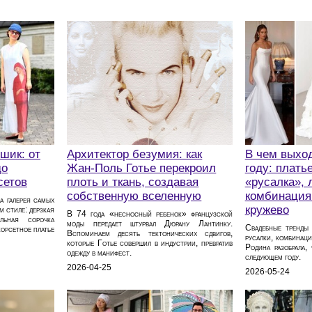
шик: от
Архитектор безумия: как
В чем выход
до
Жан-Поль Готье перекроил
году: плать
сетов
плоть и ткань, создавая
«русалка», 
собственную вселенную
комбинация
а галерея самых
кружево
м стиле: дерзкая
В 74 года «несносный ребенок» французской
льная сорочка
моды передает штурвал Дюрану Лантинку.
Свадебные тренды
орсетное платье
Вспоминаем десять тектонических сдвигов,
русалки, комбинац
которые Готье совершил в индустрии, превратив
Родина разобрала,
одежду в манифест.
следующем году.
2026-04-25
2026-05-24