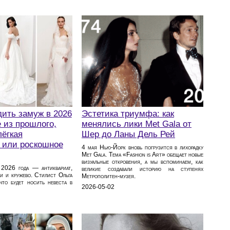
ить замуж в 2026
Эстетика триумфа: как
е из прошлого,
менялись лики Met Gala от
лёгкая
Шер до Ланы Дель Рей
 или роскошное
4 мая Нью-Йорк вновь погрузится в лихорадку
Met Gala. Тема «Fashion is Art» обещает новые
визуальные откровения, а мы вспоминаем, как
 2026 года — антиквариат,
великие создавали историю на ступенях
ии и кружево. Стилист Ольга
Метрополитен-музея.
 что будет носить невеста в
2026-05-02