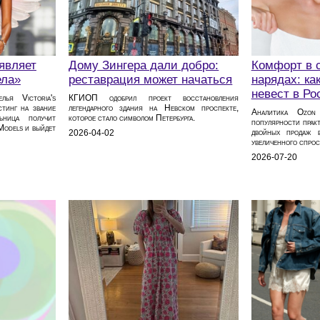
ъявляет
Дому Зингера дали добро:
Комфорт в 
ела»
реставрация может начаться
нарядах: ка
невест в Ро
лья Victoria's
КГИОП одобрил проект восстановления
стинг на звание
легендарного здания на Невском проспекте,
Аналитика Ozon 
ьница получит
которое стало символом Петербурга.
популярности практ
Models и выйдет
двойных продаж 
2026-04-02
увеличенного спрос
2026-07-20