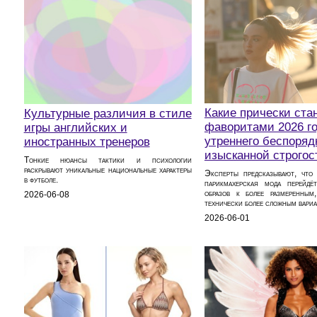
Какие прически ста
Культурные различия в стиле
фаворитами 2026 го
игры английских и
утреннего беспоряд
иностранных тренеров
изысканной строгос
Тонкие нюансы тактики и психологии
раскрывают уникальные национальные характеры
Эксперты предсказывают, что
в футболе.
парикмахерская мода перейдё
образов к более размеренны
2026-06-08
технически более сложным вариа
2026-06-01