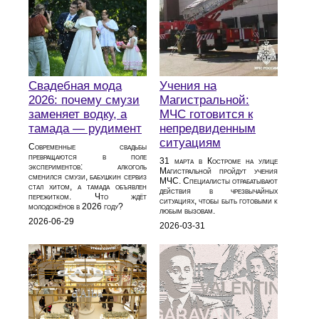
Свадебная мода
Учения на
2026: почему смузи
Магистральной:
заменяет водку, а
МЧС готовится к
тамада — рудимент
непредвиденным
ситуациям
Современные свадьбы
превращаются в поле
31 марта в Костроме на улице
экспериментов: алкоголь
Магистральной пройдут учения
сменился смузи, бабушкин сервиз
МЧС. Специалисты отрабатывают
стал хитом, а тамада объявлен
действия в чрезвычайных
пережитком. Что ждёт
ситуациях, чтобы быть готовыми к
молодожёнов в 2026 году?
любым вызовам.
2026-06-29
2026-03-31