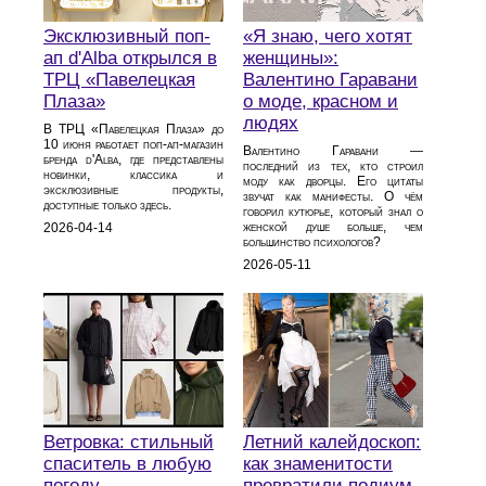
Эксклюзивный поп-
«Я знаю, чего хотят
ап d'Alba открылся в
женщины»:
ТРЦ «Павелецкая
Валентино Гаравани
Плаза»
о моде, красном и
людях
В ТРЦ «Павелецкая Плаза» до
10 июня работает поп-ап-магазин
Валентино Гаравани —
бренда d'Alba, где представлены
последний из тех, кто строил
новинки, классика и
моду как дворцы. Его цитаты
эксклюзивные продукты,
звучат как манифесты. О чём
доступные только здесь.
говорил кутюрье, который знал о
женской душе больше, чем
2026-04-14
большинство психологов?
2026-05-11
Ветровка: стильный
Летний калейдоскоп:
спаситель в любую
как знаменитости
погоду
превратили подиум