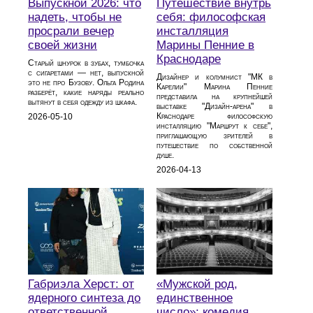
Выпускной 2026: что
Путешествие внутрь
надеть, чтобы не
себя: философская
просрали вечер
инсталляция
своей жизни
Марины Пенние в
Краснодаре
Старый шнурок в зубах, тумбочка
с сигаретами — нет, выпускной
Дизайнер и колумнист "МК в
это не про Бузову. Ольга Родина
Карелии" Марина Пенние
разберёт, какие наряды реально
представила на крупнейшей
вытянут в себя одежду из шкафа.
выставке "Дизайн-арена" в
Краснодаре философскую
2026-05-10
инсталляцию "Маршрут к себе",
приглашающую зрителей в
путешествие по собственной
душе.
2026-04-13
Габриэла Херст: от
«Мужской род,
ядерного синтеза до
единственное
ответственной
число»: комедия