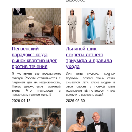
2026-06-01
Пензенский
Льняной шик:
парадокс: когда
секреты летнего
рынок квартир идет
триумфа и правила
против течения
ухода
В то время как большинство
Лён взял штурмом модные
городов России сталкиваются с
подиумы: почему ткань стала
падением цен на недвижимость,
символом лета, какие модели в
Пенза демонстрирует обратный
этом сезоне в полной мере
тренд. Что происходит с
раскрывают её потенциал и как
пензенским рынком жилья?
сохранить свежесть вещей.
2026-04-13
2026-05-30