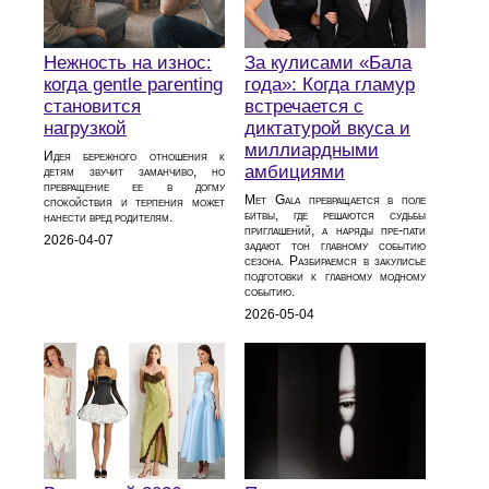
Нежность на износ:
За кулисами «Бала
когда gentle parenting
года»: Когда гламур
становится
встречается с
нагрузкой
диктатурой вкуса и
миллиардными
Идея бережного отношения к
амбициями
детям звучит заманчиво, но
превращение ее в догму
Met Gala превращается в поле
спокойствия и терпения может
битвы, где решаются судьбы
нанести вред родителям.
приглашений, а наряды пре-пати
2026-04-07
задают тон главному событию
сезона. Разбираемся в закулисье
подготовки к главному модному
событию.
2026-05-04