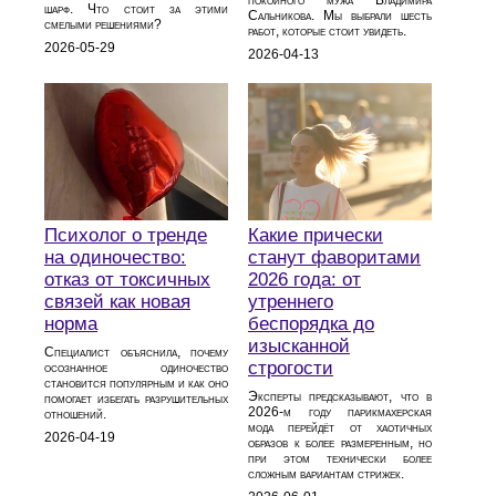
шарф. Что стоит за этими
Сальникова. Мы выбрали шесть
смелыми решениями?
работ, которые стоит увидеть.
2026-05-29
2026-04-13
Психолог о тренде
Какие прически
на одиночество:
станут фаворитами
отказ от токсичных
2026 года: от
связей как новая
утреннего
норма
беспорядка до
изысканной
Специалист объяснила, почему
строгости
осознанное одиночество
становится популярным и как оно
Эксперты предсказывают, что в
помогает избегать разрушительных
2026‑м году парикмахерская
отношений.
мода перейдёт от хаотичных
2026-04-19
образов к более размеренным, но
при этом технически более
сложным вариантам стрижек.