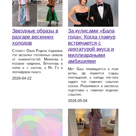
Звездные образы в
За кулисами «Бала
разгаре весенних
года»: Когда гламур
холодов
встречается с
диктатурой вкуса и
Стилист Ольга Родина подобрала
миллиардными
топ весенних утепленных образов
от знаменитостей: Маликова в
амбициями
розовом кардигане, Брухунова в
норке и с зонтом, а Ян Гэ в
Met Gala превращается в поле
леопардовом пальто.
битвы, где решаются судьбы
приглашений, а наряды пре-пати
2026-04-22
задают тон главному событию
сезона. Разбираемся в закулисье
подготовки к главному модному
событию.
2026-05-04