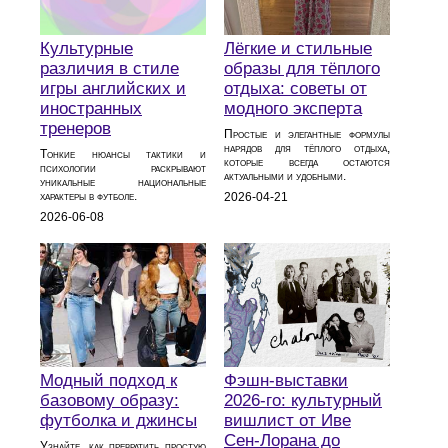
Лёгкие и стильные
Культурные
образы для тёплого
различия в стиле
отдыха: советы от
игры английских и
модного эксперта
иностранных
тренеров
Простые и элегантные формулы
нарядов для тёплого отдыха,
Тонкие нюансы тактики и
которые всегда остаются
психологии раскрывают
актуальными и удобными.
уникальные национальные
характеры в футболе.
2026-04-21
2026-06-08
Модный подход к
Фэшн-выставки
базовому образу:
2026-го: культурный
футболка и джинсы
вишлист от Иве
Сен-Лорана до
Узнайте, как превратить простую