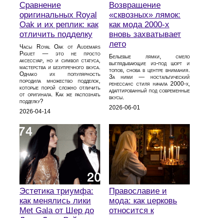
Сравнение
Возвращение
оригинальных Royal
«сквозных» лямок:
Oak и их реплик: как
как мода 2000‑х
отличить подделку
вновь захватывает
лето
Часы Royal Oak от Audemars
Piguet — это не просто
Бельевые лямки, смело
аксессуар, но и символ статуса,
выглядывающие из‑под шорт и
мастерства и безупречного вкуса.
топов, снова в центре внимания.
Однако их популярность
За ними — ностальгический
породила множество подделок,
ренессанс стиля начала 2000‑х,
которые порой сложно отличить
адаптированный под современные
от оригинала. Как же распознать
вкусы.
подделку?
2026-06-01
2026-04-14
Эстетика триумфа:
Православие и
как менялись лики
мода: как церковь
Met Gala от Шер до
относится к