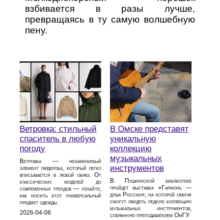
взбивается в разы лучше,
превращаясь в ту самую волшебную
пену.
Ветровка: стильный
В Омске представят
спаситель в любую
уникальную
погоду
коллекцию
музыкальных
Ветровка — незаменимый
инструментов
элемент гардероба, который легко
вписывается в любой образ. От
В Пушкинской библиотеке
классических моделей до
пройдет выставка «Гармонь —
современных трендов — узнайте,
душа России», на которой омичи
как носить этот универсальный
смогут увидеть редкую коллекцию
предмет одежды.
музыкальных инструментов,
2026-04-06
собранную преподавателем ОмГУ.