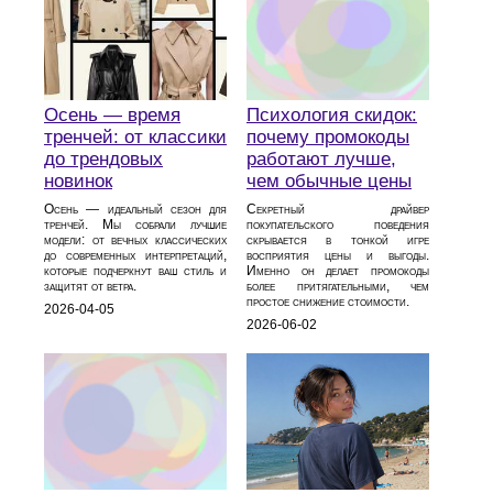
Психология скидок:
Осень — время
почему промокоды
тренчей: от классики
работают лучше,
до трендовых
чем обычные цены
новинок
Секретный драйвер
Осень — идеальный сезон для
покупательского поведения
тренчей. Мы собрали лучшие
скрывается в тонкой игре
модели: от вечных классических
восприятия цены и выгоды.
до современных интерпретаций,
Именно он делает промокоды
которые подчеркнут ваш стиль и
более притягательными, чем
защитят от ветра.
простое снижение стоимости.
2026-04-05
2026-06-02