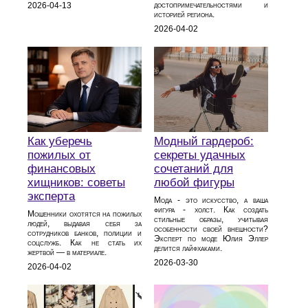
достопримечательностями и
2026-04-13
историей региона.
2026-04-02
Как уберечь
Модный гардероб:
пожилых от
секреты удачных
финансовых
сочетаний для
хищников: советы
любой фигуры
эксперта
Мода - это искусство, а ваша
фигура - холст. Как создать
Мошенники охотятся на пожилых
стильные образы, учитывая
людей, выдавая себя за
особенности своей внешности?
сотрудников банков, полиции и
Эксперт по моде Юлия Эллер
соцслужб. Как не стать их
делится лайфхаками.
жертвой — в материале.
2026-03-30
2026-04-02