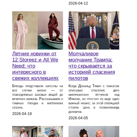
2026-04-12
Летние новинки от
Молчаливое
12 Storeez и All We
молчание Трампа:
Need: что
что скрывается за
интересного в
историей спасения
свежих коллекциях
пилотов
Бренды представили капсулы на
Когда Дональд Трамп с пафосом
все случаи жизни — от
описывал спасение двух
повседневных базовых вещей до
американских летчиков над
вечерних образов. Рассказываем о
Ираном, он упустил из виду один
главных трендах и материалах
важный нюанс: за этой операцией
сезона.
стояла цена в полмиллиарда
долларов.
2026-04-18
2026-04-05