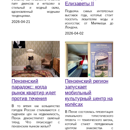
Елизаветы II
пару джинсов и футболку в
стильный и модный образ,
Подборка самых интересных
вдохновленный модными
выставок года, которые стоит
тенденциями.
посетить любителям моды и
2026-04-21
искусства: от Марракеша до
Лондона.
2026-04-02
Пензенский
Пензенский регион
парадокс: когда
запускает
рынок квартир идет
мобильный
против течения
культурный центр на
колёсах
В то время как большинство
городов России сталкиваются с
В Пензе состоялась презентация
падением цен на недвижимость,
уникального туристического
Пенза демонстрирует обратный
проекта — тематического вагона,
тренд. Что происходит с
который станет передвижным
пензенским рынком жилья?
центром знакомства с