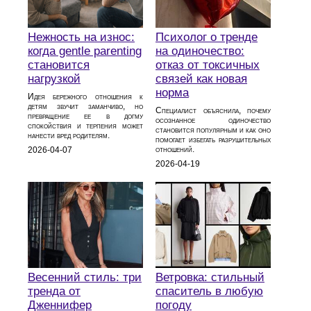
Нежность на износ:
Психолог о тренде
когда gentle parenting
на одиночество:
становится
отказ от токсичных
нагрузкой
связей как новая
норма
Идея бережного отношения к
детям звучит заманчиво, но
Специалист объяснила, почему
превращение ее в догму
осознанное одиночество
спокойствия и терпения может
становится популярным и как оно
нанести вред родителям.
помогает избегать разрушительных
отношений.
2026-04-07
2026-04-19
Весенний стиль: три
Ветровка: стильный
тренда от
спаситель в любую
Дженнифер
погоду