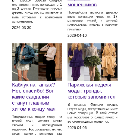
В Тульской области ожидают
мошенников
наступления пика половодья с 1
по 3 апреля. Губернатор поручил
Полицейские раскрыли дерзкую
держать ситуацию на контроле и
кражу коллекции часов на 17
быть готовыми к возможным
миллионов рублей, в которой
осложнениям.
использовали курьера в качестве
2026-03-30
приманки.
2026-04-10
Каблук на тапках?
Парижская неделя
Нет, спасибо! Вот
моды: тренды,
какие сандалии
которые запомнятся
станут главным
В столице Франции прошла
хитом к концу мая
неделя моды, представившая миру
новые тенденции. В этой статье
Традиционные модели уходят на
мы расскажем о самых ярких и
второй план, уступая место
запоминающихся моментах.
свежим и неожиданным
2026-04-06
решениям. Рассказываем, на что
стоит обратить внимание уже