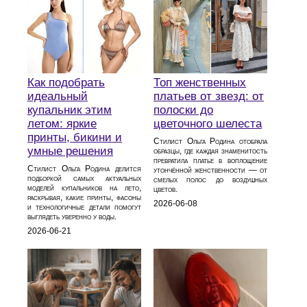
Как подобрать
Топ женственных
идеальный
платьев от звезд: от
купальник этим
полоски до
летом: яркие
цветочного шелеста
принты, бикини и
Стилист Ольга Родина отобрала
умные решения
образцы, где каждая знаменитость
превратила платье в воплощение
Стилист Ольга Родина делится
утончённой женственности — от
подборкой самых актуальных
смелых полос до воздушных
моделей купальников на лето,
цветов.
раскрывая, какие принты, фасоны
2026-06-08
и технологичные детали помогут
выглядеть уверенно у воды.
2026-06-21