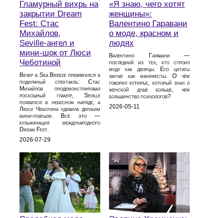
Гламурный вихрь на
«Я знаю, чего хотят
закрытии Dream
женщины»:
Fest: Стас
Валентино Гаравани
Михайлов,
о моде, красном и
Seville‑ангел и
людях
мини‑шок от Люси
Валентино Гаравани —
Чеботиной
последний из тех, кто строил
моду как дворцы. Его цитаты
Вечер в Sea Breeze превратился в
звучат как манифесты. О чём
подиумный спектакль: Стас
говорил кутюрье, который знал о
Михайлов продемонстрировал
женской душе больше, чем
роскошный гламур, Seville
большинство психологов?
появился в небесном наряде, а
2026-05-11
Люси Чеботина удивила дерзким
мини‑платьем. Всё это —
кульминация международного
Dream Fest.
2026-07-29