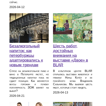
сейчас.
2026-04-12
Безалкогольный
Шесть работ,
напиток: как
достойных
петербуржцы
внимания на
адаптировались к
выставке «Двое» в
новым трендам
BLAR
Спрос на безалкогольное пиво и
В культурном центре BLAR
вино в Петербурге растет, но
открылась выставка живописи и
традиционные напитки пока не
графики Нины Котёл и ее
сдают позиции. Как меняются
покойного мужа Владимира
вкусы горожан и почему
Сальникова. Мы выбрали шесть
популярность ЗОЖ влияет на
работ, которые стоит увидеть.
выбор?
2026-04-13
2026-04-21