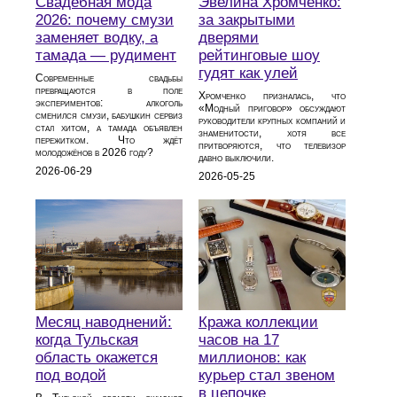
Свадебная мода
Эвелина Хромченко:
2026: почему смузи
за закрытыми
заменяет водку, а
дверями
тамада — рудимент
рейтинговые шоу
гудят как улей
Современные свадьбы
превращаются в поле
Хромченко призналась, что
экспериментов: алкоголь
«Модный приговор» обсуждают
сменился смузи, бабушкин сервиз
руководители крупных компаний и
стал хитом, а тамада объявлен
знаменитости, хотя все
пережитком. Что ждёт
притворяются, что телевизор
молодожёнов в 2026 году?
давно выключили.
2026-06-29
2026-05-25
Месяц наводнений:
Кража коллекции
когда Тульская
часов на 17
область окажется
миллионов: как
под водой
курьер стал звеном
в цепочке