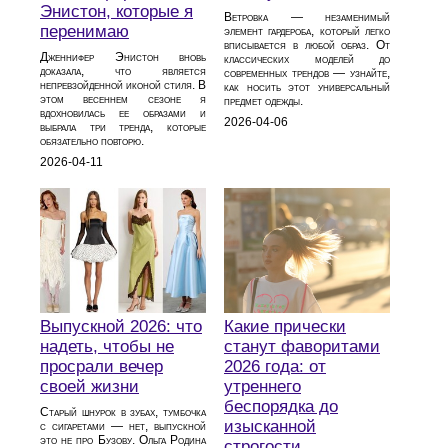
Энистон, которые я
Ветровка — незаменимый
перенимаю
элемент гардероба, который легко
вписывается в любой образ. От
Дженнифер Энистон вновь
классических моделей до
доказала, что является
современных трендов — узнайте,
непревзойденной иконой стиля. В
как носить этот универсальный
этом весеннем сезоне я
предмет одежды.
вдохновилась ее образами и
2026-04-06
выбрала три тренда, которые
обязательно повторю.
2026-04-11
Выпускной 2026: что
Какие прически
надеть, чтобы не
станут фаворитами
просрали вечер
2026 года: от
своей жизни
утреннего
беспорядка до
Старый шнурок в зубах, тумбочка
изысканной
с сигаретами — нет, выпускной
это не про Бузову. Ольга Родина
строгости