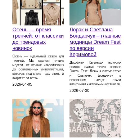
Осень — время
Лорак и Светлана
тренчей: от классики
Бондарчук – главные
до трендовых
модницы Dream Fest
новинок
по версии
Керимовой
Осень — идеальный сезон для
тренчей. Мы собрали лучшие
Дизайнер Керимова раскрыла
модели: от вечных классических
список самых ярких образов
до современных интерпретаций,
Dream Fest: Лорак в платье‑сетке
которые подчеркнут ваш стиль и
и Светлана Бондарчук в
защитят от ветра.
прозрачном наряде стали
визитными карточками фестиваля.
2026-04-05
2026-07-30