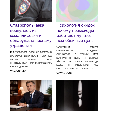
Психология скидок:
Ставропольчанка
почему промокоды
вернулась из
работают лучше,
командировки и
чем обычные цены
обнаружила пропажу
украшений
Секретный драйвер
покупательского поведения
В Ставрополе полиция возбудила
скрывается в тонкой игре
уголовное дело после того, как
восприятия цены и выгоды.
гостья обокрала свою
Именно он делает промокоды
приятельницу, пока та находилась
более притягательными, чем
в командировке.
простое снижение стоимости.
2026-04-10
2026-06-02