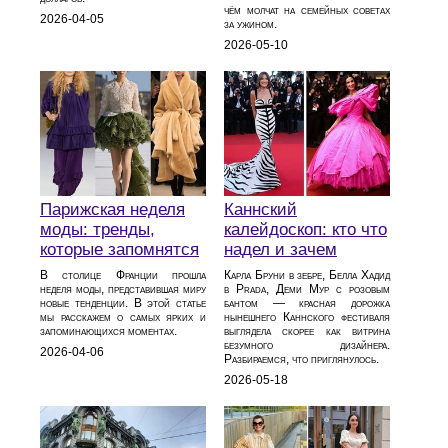
чём молчат на семейных советах
2026-04-05
за ужином.
2026-05-10
Парижская неделя
Каннский
моды: тренды,
калейдоскоп: кто что
которые запомнятся
надел и зачем
В столице Франции прошла
Карла Бруни в зебре, Белла Хадид
неделя моды, представившая миру
в Prada, Деми Мур с розовым
новые тенденции. В этой статье
бантом — красная дорожка
мы расскажем о самых ярких и
нынешнего Каннского фестиваля
запоминающихся моментах.
выглядела скорее как витрина
безумного дизайнера.
2026-04-06
Разбираемся, что приглянулось.
2026-05-18