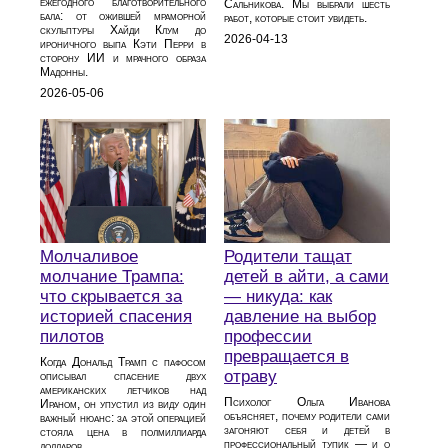
ежегодного благотворительного
Сальникова. Мы выбрали шесть
бала: от ожившей мраморной
работ, которые стоит увидеть.
скульптуры Хайди Клум до
2026-04-13
ироничного выпа Кэти Перри в
сторону ИИ и мрачного образа
Мадонны.
2026-05-06
Молчаливое
Родители тащат
молчание Трампа:
детей в айти, а сами
что скрывается за
— никуда: как
историей спасения
давление на выбор
пилотов
профессии
превращается в
Когда Дональд Трамп с пафосом
отраву
описывал спасение двух
американских летчиков над
Психолог Ольга Иванова
Ираном, он упустил из виду один
объясняет, почему родители сами
важный нюанс: за этой операцией
загоняют себя и детей в
стояла цена в полмиллиарда
профессиональный тупик — и о
долларов.